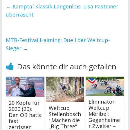
←
Kamptal Klassik Langenlois: Lisa Pasteiner
überrascht
MTB-Festival Haiming: Duell der Weltcup-
Sieger
→
Das könnte dir auch gefallen
Eliminator-
20 Köpfe für
Weltcup
Weltcup
2020 (20):
Méribel:
Stellenbosch
Den OB hat’s
Gegenheime
: Machen die
fast
r Zweiter –
„Big Three“
zerrissen