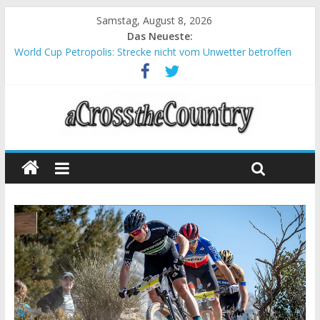
Samstag, August 8, 2026
Das Neueste:
World Cup Petropolis: Strecke nicht vom Unwetter betroffen
Krumbach und Obergessertshausen: Mountainbike-Bundesliga
startet mit Doppelevent
Supercup Massi Banyoles: Siege für Carod und Richards
Halbzeit beim Andalucia Bike Race: Weltmeister Seewald führt
Chelva: Schweizer Doppelsieg beim ersten XCO-Rennen der
Saison