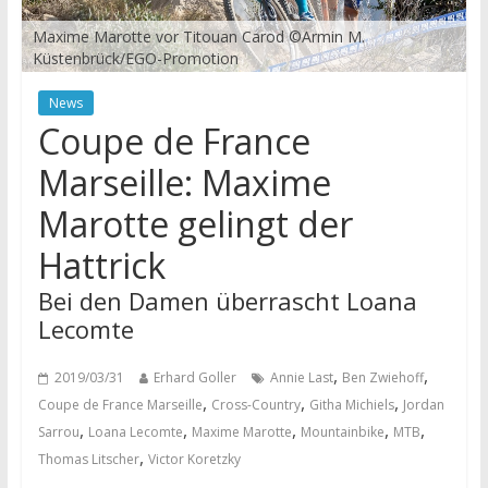
Maxime Marotte vor Titouan Carod ©Armin M.
Küstenbrück/EGO-Promotion
News
Coupe de France
Marseille: Maxime
Marotte gelingt der
Hattrick
Bei den Damen überrascht Loana
Lecomte
,
,
2019/03/31
Erhard Goller
Annie Last
Ben Zwiehoff
,
,
,
Coupe de France Marseille
Cross-Country
Githa Michiels
Jordan
,
,
,
,
,
Sarrou
Loana Lecomte
Maxime Marotte
Mountainbike
MTB
,
Thomas Litscher
Victor Koretzky