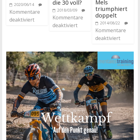
Mels
die 30 voll?
2020/06/14
triumphiert
2018/03/09
Kommentare
doppelt
Kommentare
deaktiviert
2014/08/22
deaktiviert
Kommentare
deaktiviert