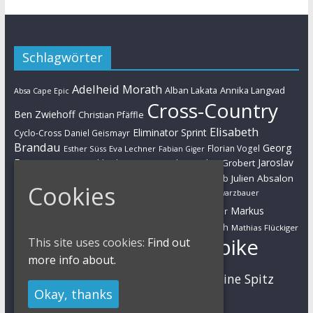
Schlagwörter
Adelheid Morath
Alban Lakata
Annika Langvad
Absa Cape Epic
Cross-Country
Ben Zwiehoff
Christian Pfäffle
Elisabeth
Eliminator Sprint
Cyclo-Cross
Daniel Geismayr
Brandau
Georg
Florian Vogel
Esther Süss
Eva Lechner
Fabian Giger
Egger
Jaroslav
Helen Grobert
Gunn-Rita Dahle-Flesjaa
Hanna Klein
Jolanda Neff
Kulhavy
Jochen Käß
Julien Absalon
Julian Schelb
Cookies
Karl Platt
Kathrin Stirnemann
Kristian Hynek
Luca Schwarzbauer
Marathon
Manuel Fumic
Markus
Markus Bauer
Markus Schulte-Lünzum
Kaufmann
Martin Gluth
Mathias Flückiger
Mountainbike
This site uses cookies:
Find out
Moritz Milatz
Max Brandl
more info about.
MTB
Sabine Spitz
Nino Schurter
Nadine Rieder
Okay, thanks
Simon Stiebjahn
Urs Huber
UCI