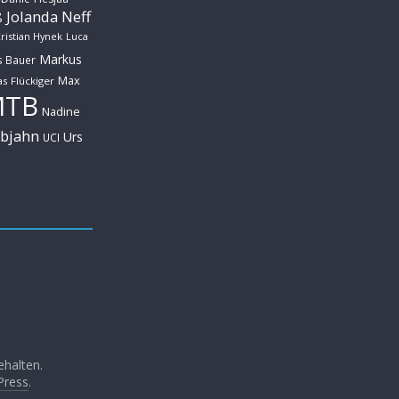
Jolanda Neff
ß
ristian Hynek
Luca
Markus
s Bauer
Max
s Flückiger
MTB
Nadine
ebjahn
Urs
UCI
ehalten.
Press
.