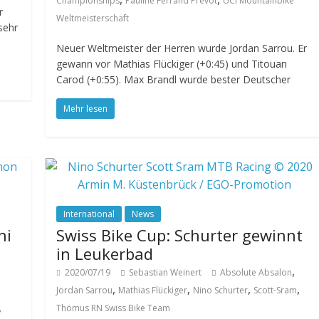
Championships
Pauline Ferrand Prevot
UCI Mountainbike
r
Weltmeisterschaft
sehr
Neuer Weltmeister der Herren wurde Jordan Sarrou. Er
gewann vor Mathias Flückiger (+0:45) und Titouan
Carod (+0:55). Max Brandl wurde bester Deutscher
Mehr lesen
International
News
ni
Swiss Bike Cup: Schurter gewinnt
in Leukerbad
,
2020/07/19
Sebastian Weinert
Absolute Absalon
,
,
,
,
Jordan Sarrou
Mathias Flückiger
Nino Schurter
Scott-Sram
,
Thömus RN Swiss Bike Team