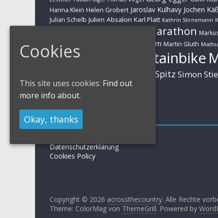
Jaroslav Kulhavy
Jochen Kä
Helen Grobert
Hanna Klein
Julien Absalon
Karl Platt
Julian Schelb
Kathrin Stirnemann
K
Marathon
Manuel Fumic
Marku
Schwarzbauer
Markus Schulte-Lünzum
Kaufmann
Cookies
Martin Gluth
Mathia
Mountainbike
Moritz Milatz
Brandl
Sabine Spitz
Nino Schurter
Simon Sti
Rieder
This site uses cookies:
Find out
Huber
more info about.
Impressum
Okay, thanks
Impressum / Kontakt
Datenschutzerklärung
Cookies Policy
Copyright © 2026
acrossthecountry
. Alle Rechte vorb
Theme: ColorMag von
ThemeGrill
. Powered by
Word