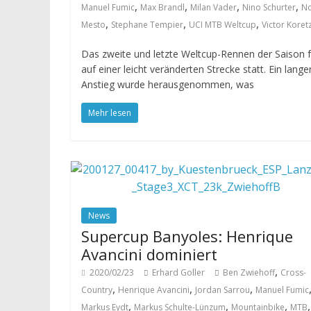
,
,
,
,
Manuel Fumic
Max Brandl
Milan Vader
Nino Schurter
N
,
,
,
Mesto
Stephane Tempier
UCI MTB Weltcup
Victor Koret
Das zweite und letzte Weltcup-Rennen der Saison 
auf einer leicht veränderten Strecke statt. Ein lange
Anstieg wurde herausgenommen, was
Mehr lesen
News
Supercup Banyoles: Henrique
Avancini dominiert
,
2020/02/23
Erhard Goller
Ben Zwiehoff
Cross-
,
,
,
Country
Henrique Avancini
Jordan Sarrou
Manuel Fumic
,
,
,
,
Markus Eydt
Markus Schulte-Lünzum
Mountainbike
MTB