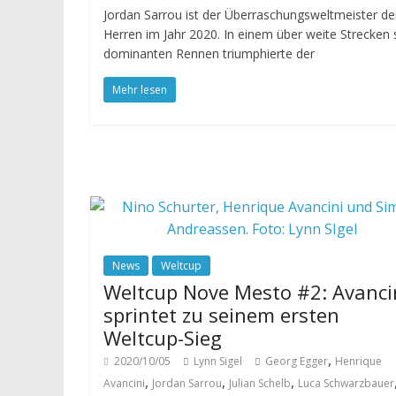
Jordan Sarrou ist der Überraschungsweltmeister de
Herren im Jahr 2020. In einem über weite Strecken 
dominanten Rennen triumphierte der
Mehr lesen
News
Weltcup
Weltcup Nove Mesto #2: Avanci
sprintet zu seinem ersten
Weltcup-Sieg
,
2020/10/05
Lynn Sigel
Georg Egger
Henrique
,
,
,
Avancini
Jordan Sarrou
Julian Schelb
Luca Schwarzbauer