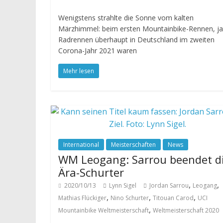
Wenigstens strahlte die Sonne vom kalten
Märzhimmel: beim ersten Mountainbike-Rennen, ja
Radrennen überhaupt in Deutschland im zweiten
Corona-Jahr 2021 waren
Mehr lesen
International
Meisterschaften
News
WM Leogang: Sarrou beendet d
Ära-Schurter
,
,
2020/10/13
Lynn Sigel
Jordan Sarrou
Leogang
,
,
,
Mathias Flückiger
Nino Schurter
Titouan Carod
UCI
,
Mountainbike Weltmeisterschaft
Weltmeisterschaft 2020