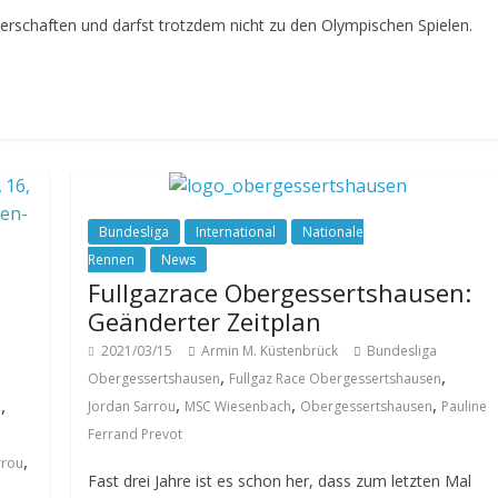
isterschaften und darfst trotzdem nicht zu den Olympischen Spielen.
Bundesliga
International
Nationale
Rennen
News
Fullgazrace Obergessertshausen:
Geänderter Zeitplan
1
2021/03/15
Armin M. Küstenbrück
Bundesliga
,
,
Obergessertshausen
Fullgaz Race Obergessertshausen
,
,
,
,
Jordan Sarrou
MSC Wiesenbach
Obergessertshausen
Pauline
a
Ferrand Prevot
,
rrou
Fast drei Jahre ist es schon her, dass zum letzten Mal