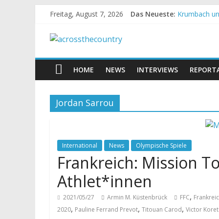
Freitag, August 7, 2026
Das Neueste:
Krumbach und
Supercup Mas
Halbzeit bei
Chelva: Schw
World Cup Pe
HOME
NEWS
INTERVIEWS
REPORT
Jordan Sarrou
International
News
Olympische Spiele
Frankreich: Mission To
Athlet*innen
,
2021/05/27
Armin M. Küstenbrück
FFC
Frankrei
,
,
,
2020
Pauline Ferrand Prevot
Titouan Carod
Victor Koret