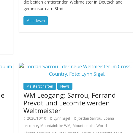
die beiden amtierenden Weltmeister in Deutschland
gemeinsam am Start
Mehr lesen
Meisterschaften
News
ie
WM Leogang: Sarrou, Ferrand
Prevot und Lecomte werden
Weltmeister
,
2020/10/10
Lynn Sigel
Jordan Sarrou
Loana
,
,
Lecomte
Mountainbike WM
Mountainbike World
,
,