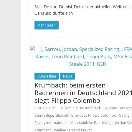
Stell Dir vor, Du bist Dritter der aktuellen Weltme
Genauso dürfte sich
Mehr lesen
Bundesliga
News
Krumbach: beim ersten
Radrennen in Deutschland 202
siegt Filippo Colombo
2021/03/21
Armin M. Küstenbrück
Anne Terpstr
,
,
,
Bundesliga
Elisabeth Brandau
Filippo Colombo
Georg
,
,
Egger
Internationale Mountainbike Bundesliga
Jordan Sa
,
Krumbach
Pauline Ferrand Prevot