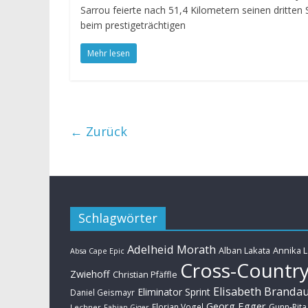
Sarrou feierte nach 51,4 Kilometern seinen dritten 
beim prestigeträchtigen
Mehr lesen
← Zurück
Schlagwörter
Adelheid Morath
Alban Lakata
Annika 
Absa Cape Epic
Cross-Countr
Zwiehoff
Christian Pfäffle
Elisabeth Branda
Eliminator Sprint
Daniel Geismayr
Georg Egger
Florian Vogel
Gunn-Rita
Lechner
Fabian Giger