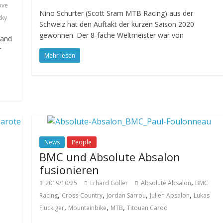
ove
Nino Schurter (Scott Sram MTB Racing) aus der
zky
Schweiz hat den Auftakt der kurzen Saison 2020
gewonnen. Der 8-fache Weltmeister war von
fand
r
Mehr lesen
News
People
BMC und Absolute Absalon
fusionieren
,
2019/10/25
Erhard Goller
Absolute Absalon
BMC
,
,
,
,
Racing
Cross-Country
Jordan Sarrou
Julien Absalon
Lukas
,
,
,
,
Flückiger
Mountainbike
MTB
Titouan Carod