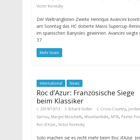
Victor Koretzky
Der Weltranglisten-Zweite Henrique Avancini konnt
am Sonntag das HC dotierte Massi Supercup-Renn
im spanischen Banyoles gewinnen. Avancini siegte 
37
Mehr lesen
International
News
Roc d’Azur: Französische Siege
beim Klassiker
,
2019/10/13
Erhard Goller
Cross-Country
Jorda
,
,
,
,
Sarrou
Margot Moschetti
Mountainbike
MTB
Peeter Pru
,
Roc d'Azur
Victor Koretzky
Solo machen sie es nicht mehr beim Roc d’Azur. Jo