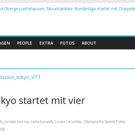
 Obergessertshausen: Mountainbike-Bundesliga startet mit Doppel
si Banyoles: Siege für Carod und Richards
m Andalucia Bike Race: Weltmeister Seewald führt
eizer Doppelsieg beim ersten XCO-Rennen der Saison
tropolis: Strecke nicht vom Unwetter betroffen
AGEN
PEOPLE
EXTRA
FOTOS
ABOUT
kyo startet mit vier
,
,
,
,
ch
Jordan Sarrou
Lena Gerault
Loana Lecomte
Olympische Spiele Tokio
zky