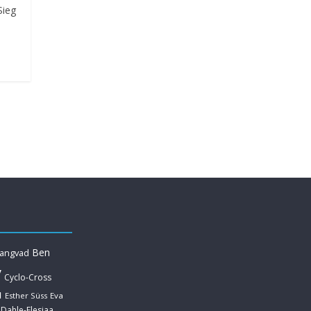
Sieg
Ben
Langvad
y
Cyclo-Cross
u
Esther Süss
Eva
 Dahle-Flesjaa