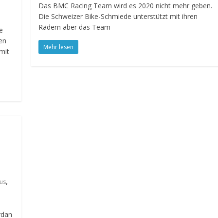
Das BMC Racing Team wird es 2020 nicht mehr geben.
Die Schweizer Bike-Schmiede unterstützt mit ihren
Rädern aber das Team
e
en
Mehr lesen
mit
n
,
us
rdan