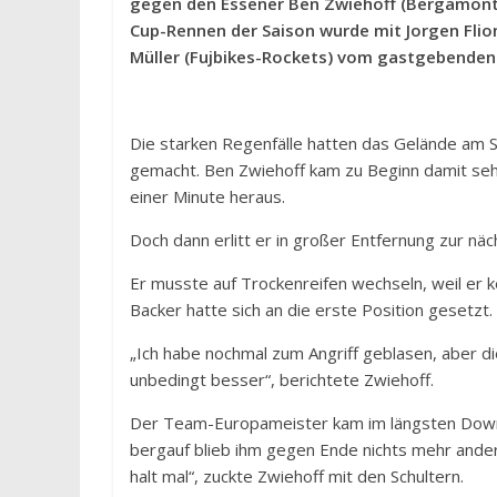
gegen den Essener Ben Zwiehoff (Bergamont 
Cup-Rennen der Saison wurde mit Jorgen Flion
Müller (Fujbikes-Rockets) vom gastgebenden 
Die starken Regenfälle hatten das Gelände am 
gemacht. Ben Zwiehoff kam zu Beginn damit sehr
einer Minute heraus.
Doch dann erlitt er in großer Entfernung zur nä
Er musste auf Trockenreifen wechseln, weil er 
Backer hatte sich an die erste Position gesetzt.
„Ich habe nochmal zum Angriff geblasen, aber d
unbedingt besser“, berichtete Zwiehoff.
Der Team-Europameister kam im längsten Downhi
bergauf blieb ihm gegen Ende nichts mehr anderes
halt mal“, zuckte Zwiehoff mit den Schultern.