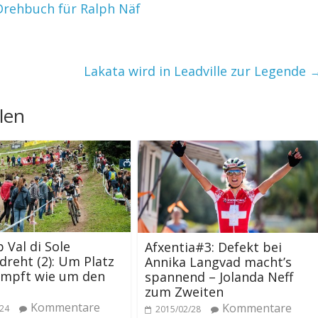
Drehbuch für Ralph Näf
Lakata wird in Leadville zur Legende
len
 Val di Sole
Afxentia#3: Defekt bei
reht (2): Um Platz
Annika Langvad macht’s
ämpft wie um den
spannend – Jolanda Neff
zum Zweiten
Kommentare
Kommentare
/24
2015/02/28