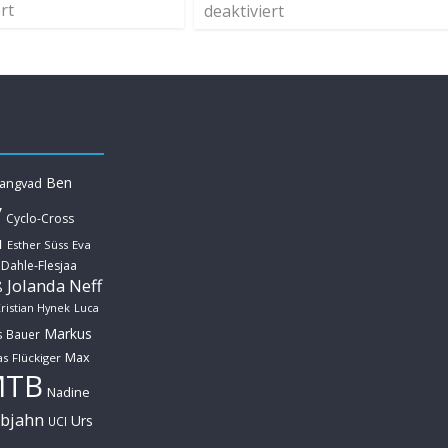
rt
deaktiviert
Ben
Langvad
y
Cyclo-Cross
u
Esther Süss
Eva
 Dahle-Flesjaa
Jolanda Neff
ß
ristian Hynek
Luca
Markus
s Bauer
Max
s Flückiger
MTB
Nadine
ebjahn
Urs
UCI