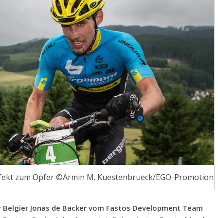
Defekt zum Opfer ©Armin M. Kuestenbrueck/EGO-Promotion
er Belgier Jonas de Backer vom Fastos Development Team