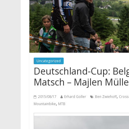
Uncategorized
Deutschland-Cup: Belg
Matsch – Majlen Müll
,
2015/08/17
Erhard Goller
Ben Zwiehoff
Cross
,
Mountainbike
MTB