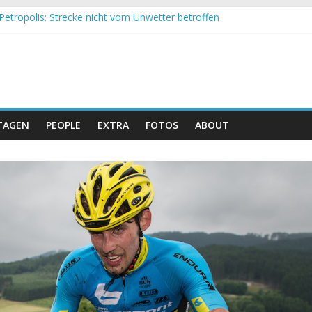
Petropolis: Strecke nicht vom Unwetter betroffen
nd Obergessertshausen: Mountainbike-Bundesliga startet mit Doppe
assi Banyoles: Siege für Carod und Richards
eim Andalucia Bike Race: Weltmeister Seewald führt
hweizer Doppelsieg beim ersten XCO-Rennen der Saison
TAGEN
PEOPLE
EXTRA
FOTOS
ABOUT