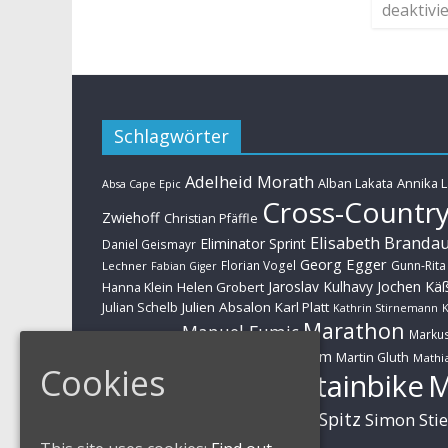
deaktivie
Schlagwörter
Adelheid Morath
Alban Lakata
Annika 
Absa Cape Epic
Cross-Countr
Zwiehoff
Christian Pfäffle
Elisabeth Branda
Eliminator Sprint
Daniel Geismayr
Georg Egger
Florian Vogel
Gunn-Rita
Lechner
Fabian Giger
Jaroslav Kulhavy
Jochen Kä
Helen Grobert
Hanna Klein
Julien Absalon
Karl Platt
Julian Schelb
Kathrin Stirnemann
K
Marathon
Manuel Fumic
Marku
Schwarzbauer
Markus Schulte-Lünzum
Kaufmann
Martin Gluth
Mathia
Cookies
Mountainbike
Moritz Milatz
Brandl
Sabine Spitz
Nino Schurter
Simon Sti
Rieder
Huber