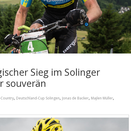
ischer Sieg im Solinger
er souverän
,
,
,
,
-Country
Deutschland-Cup Solingen
Jonas de Backer
Majlen Müller