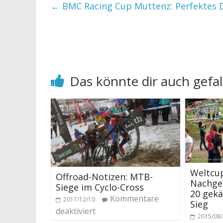
←
BMC Racing Cup Muttenz: Perfektes 
Das könnte dir auch gefal
Weltcup
Offroad-Notizen: MTB-
Nachged
Siege im Cyclo-Cross
20 gek
Kommentare
2017/12/10
Sieg
deaktiviert
2015/08