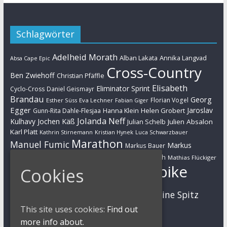
Schlagwörter
Adelheid Morath
Alban Lakata
Annika Langvad
Absa Cape Epic
Cross-Country
Ben Zwiehoff
Christian Pfäffle
Elisabeth
Eliminator Sprint
Cyclo-Cross
Daniel Geismayr
Brandau
Georg
Florian Vogel
Esther Süss
Eva Lechner
Fabian Giger
Egger
Jaroslav
Helen Grobert
Gunn-Rita Dahle-Flesjaa
Hanna Klein
Jolanda Neff
Kulhavy
Jochen Käß
Julien Absalon
Julian Schelb
Karl Platt
Kathrin Stirnemann
Kristian Hynek
Luca Schwarzbauer
Marathon
Manuel Fumic
Markus
Markus Bauer
Markus Schulte-Lünzum
Kaufmann
Martin Gluth
Mathias Flückiger
Mountainbike
Cookies
Moritz Milatz
Max Brandl
MTB
Sabine Spitz
Nino Schurter
Nadine Rieder
Simon Stiebjahn
This site uses cookies:
Find out
Urs Huber
UCI
more info about.