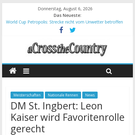
Donnerstag, August 6, 2026
Das Neueste:
World Cup Petropolis: Strecke nicht vom Unwetter betroffen
Krumbach und Obergessertshausen: Mountainbike-Bundesliga
startet mit Doppelevent
Supercup Massi Banyoles: Siege für Carod und Richards
Halbzeit beim Andalucia Bike Race: Weltmeister Seewald führt
Chelva: Schweizer Doppelsieg beim ersten XCO-Rennen der
Saison
Meisterschaften
Nationale Rennen
News
DM St. Ingbert: Leon
Kaiser wird Favoritenrolle
gerecht