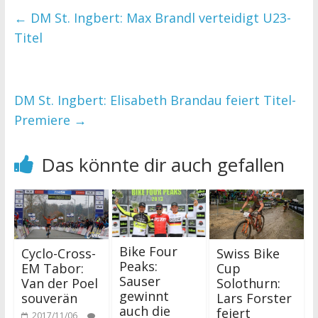
←
DM St. Ingbert: Max Brandl verteidigt U23-
Titel
DM St. Ingbert: Elisabeth Brandau feiert Titel-
Premiere
→
Das könnte dir auch gefallen
Bike Four
Cyclo-Cross-
Swiss Bike
Peaks:
EM Tabor:
Cup
Sauser
Van der Poel
Solothurn:
gewinnt
souverän
Lars Forster
auch die
feiert
2017/11/06