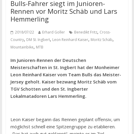
Bulls-Fahrer siegt im Junioren-
Rennen vor Moritz Schäb und Lars
Hemmerling
,
2018/07/22
Erhard Goller
Benedikt Fritz
Cross-
,
,
,
,
Country
DM St. Ingbert
Leon Reinhard Kaiser
Moritz Schäb
,
Mountainbike
MTB
Im Junioren-Rennen der Deutschen
Meisterschaften in St. Ingbert hat der Monheimer
Leon Reinhard Kaiser vom Team Bulls das Meister-
Jersey geholt. Kaiser bezwang Moritz Schäb vom
TGV Schotten und den St. Ingberter
Lokalmatadoren Lars Hemmerling.
Leon Kaiser begann das Rennen geplant offensiv, um
möglichst schnell eine Spitzengruppe zu etablieren.
„Das hat auch gut geklappt“, meinte er im Ziel.