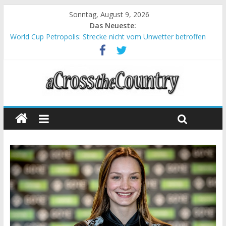
Sonntag, August 9, 2026
Das Neueste:
World Cup Petropolis: Strecke nicht vom Unwetter betroffen
Krumbach und Obergessertshausen: Mountainbike-Bundesliga
startet mit Doppelevent
Supercup Massi Banyoles: Siege für Carod und Richards
Halbzeit beim Andalucia Bike Race: Weltmeister Seewald führt
Chelva: Schweizer Doppelsieg beim ersten XCO-Rennen der
Saison