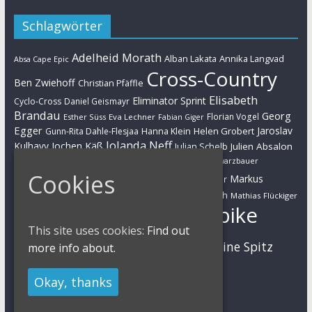
Schlagwörter
Adelheid Morath
Alban Lakata
Annika Langvad
Absa Cape Epic
Cross-Country
Ben Zwiehoff
Christian Pfäffle
Elisabeth
Eliminator Sprint
Cyclo-Cross
Daniel Geismayr
Brandau
Georg
Florian Vogel
Esther Süss
Eva Lechner
Fabian Giger
Egger
Jaroslav
Helen Grobert
Gunn-Rita Dahle-Flesjaa
Hanna Klein
Jolanda Neff
Kulhavy
Jochen Käß
Julien Absalon
Julian Schelb
Karl Platt
Kathrin Stirnemann
Kristian Hynek
Luca Schwarzbauer
Marathon
Cookies
Manuel Fumic
Markus
Markus Bauer
Markus Schulte-Lünzum
Kaufmann
Martin Gluth
Mathias Flückiger
Mountainbike
Moritz Milatz
Max Brandl
This site uses cookies:
Find out
MTB
Sabine Spitz
Nino Schurter
more info about.
Nadine Rieder
Simon Stiebjahn
Urs Huber
UCI
Okay, thanks