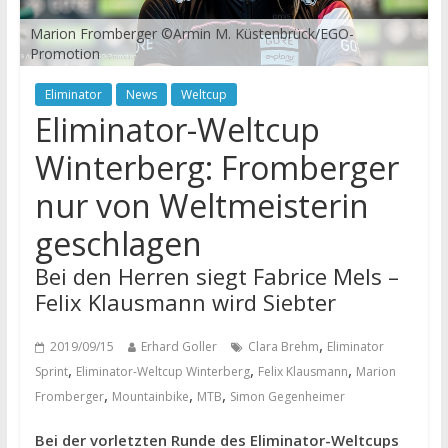
Marion Fromberger ©Armin M. Küstenbrück/EGO-
Promotion
Eliminator
News
Weltcup
Eliminator-Weltcup
Winterberg: Fromberger
nur von Weltmeisterin
geschlagen
Bei den Herren siegt Fabrice Mels –
Felix Klausmann wird Siebter
,
2019/09/15
Erhard Goller
Clara Brehm
Eliminator
,
,
,
Sprint
Eliminator-Weltcup Winterberg
Felix Klausmann
Marion
,
,
,
Fromberger
Mountainbike
MTB
Simon Gegenheimer
Bei der vorletzten Runde des Eliminator-Weltcups