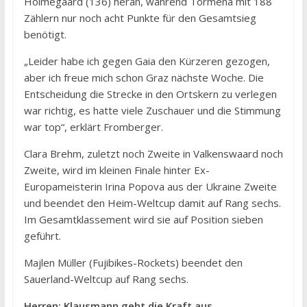
Holmegaard (136) heran, während Tormena mit 188
Zählern nur noch acht Punkte für den Gesamtsieg
benötigt.
„Leider habe ich gegen Gaia den Kürzeren gezogen,
aber ich freue mich schon Graz nächste Woche. Die
Entscheidung die Strecke in den Ortskern zu verlegen
war richtig, es hatte viele Zuschauer und die Stimmung
war top“, erklärt Fromberger.
Clara Brehm, zuletzt noch Zweite in Valkenswaard noch
Zweite, wird im kleinen Finale hinter Ex-
Europameisterin Irina Popova aus der Ukraine Zweite
und beendet den Heim-Weltcup damit auf Rang sechs.
Im Gesamtklassement wird sie auf Position sieben
geführt.
Majlen Müller (Fujibikes-Rockets) beendet den
Sauerland-Weltcup auf Rang sechs.
Herren: Klausmann geht die Kraft aus