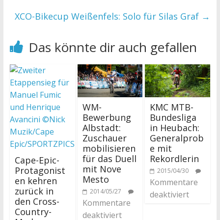
XCO-Bikecup Weißenfels: Solo für Silas Graf
→
Das könnte dir auch gefallen
WM-
KMC MTB-
Bewerbung
Bundesliga
Albstadt:
in Heubach:
Zuschauer
Generalprob
mobilisieren
e mit
für das Duell
Rekordlerin
Cape-Epic-
mit Nove
Protagonist
2015/04/30
Mesto
en kehren
Kommentare
zurück in
2014/05/27
deaktiviert
den Cross-
Kommentare
Country-
deaktiviert