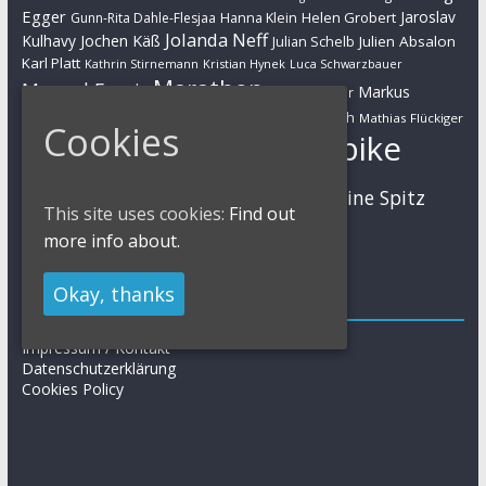
Egger
Jaroslav
Helen Grobert
Gunn-Rita Dahle-Flesjaa
Hanna Klein
Jolanda Neff
Kulhavy
Jochen Käß
Julien Absalon
Julian Schelb
Karl Platt
Kathrin Stirnemann
Kristian Hynek
Luca Schwarzbauer
Marathon
Manuel Fumic
Markus
Markus Bauer
Markus Schulte-Lünzum
Kaufmann
Martin Gluth
Mathias Flückiger
Cookies
Mountainbike
Moritz Milatz
Max Brandl
MTB
Sabine Spitz
Nino Schurter
Nadine Rieder
This site uses cookies:
Find out
Simon Stiebjahn
Urs Huber
UCI
more info about.
Okay, thanks
Impressum
Impressum / Kontakt
Datenschutzerklärung
Cookies Policy