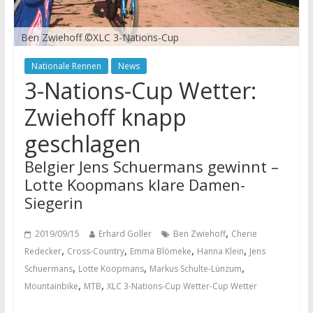
Ben Zwiehoff ©XLC 3-Nations-Cup
Nationale Rennen
News
3-Nations-Cup Wetter:
Zwiehoff knapp
geschlagen
Belgier Jens Schuermans gewinnt –
Lotte Koopmans klare Damen-
Siegerin
,
2019/09/15
Erhard Goller
Ben Zwiehoff
Cherie
,
,
,
,
Redecker
Cross-Country
Emma Blömeke
Hanna Klein
Jens
,
,
,
Schuermans
Lotte Koopmans
Markus Schulte-Lünzum
,
,
Mountainbike
MTB
XLC 3-Nations-Cup Wetter-Cup Wetter