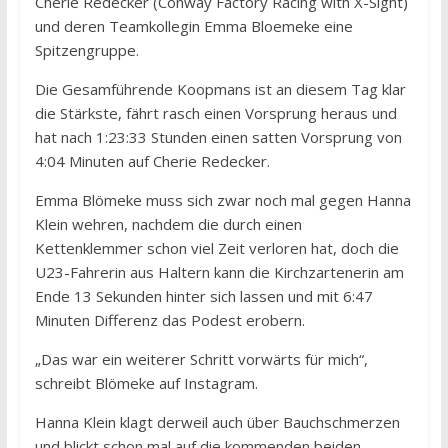
Cherie Redecker (Conway Factory Racing with X-Sight)
und deren Teamkollegin Emma Bloemeke eine
Spitzengruppe.
Die Gesamführende Koopmans ist an diesem Tag klar
die Stärkste, fährt rasch einen Vorsprung heraus und
hat nach 1:23:33 Stunden einen satten Vorsprung von
4:04 Minuten auf Cherie Redecker.
Emma Blömeke muss sich zwar noch mal gegen Hanna
Klein wehren, nachdem die durch einen
Kettenklemmer schon viel Zeit verloren hat, doch die
U23-Fahrerin aus Haltern kann die Kirchzartenerin am
Ende 13 Sekunden hinter sich lassen und mit 6:47
Minuten Differenz das Podest erobern.
„Das war ein weiterer Schritt vorwärts für mich“,
schreibt Blömeke auf Instagram.
Hanna Klein klagt derweil auch über Bauchschmerzen
und blickt schon mal auf die kommenden beiden