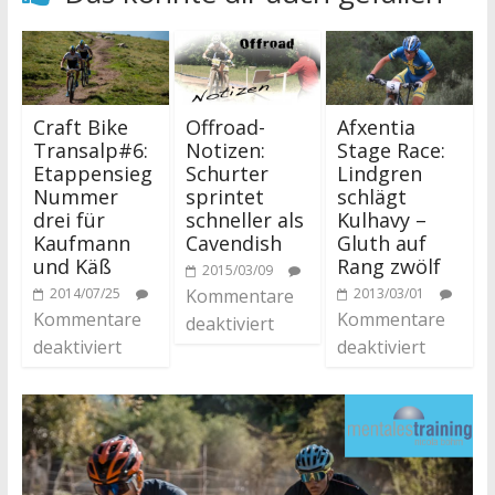
Craft Bike
Offroad-
Afxentia
Transalp#6:
Notizen:
Stage Race:
Etappensieg
Schurter
Lindgren
Nummer
sprintet
schlägt
drei für
schneller als
Kulhavy –
Kaufmann
Cavendish
Gluth auf
und Käß
Rang zwölf
2015/03/09
2014/07/25
Kommentare
2013/03/01
Kommentare
Kommentare
deaktiviert
deaktiviert
deaktiviert