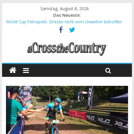
Samstag, August 8, 2026
Das Neueste:
World Cup Petropolis: Strecke nicht vom Unwetter betroffen
Krumbach und Obergessertshausen: Mountainbike-Bundesliga
startet mit Doppelevent
Supercup Massi Banyoles: Siege für Carod und Richards
Halbzeit beim Andalucia Bike Race: Weltmeister Seewald führt
Chelva: Schweizer Doppelsieg beim ersten XCO-Rennen der
Saison