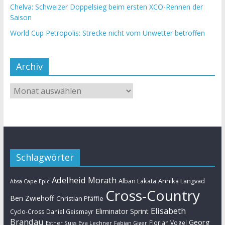
Chelva: Schweizer Doppelsieg beim ersten XCO-Rennen der
Saison
World Cup Petropolis: Strecke nicht vom Unwetter betroffen
Archiv
Schlagwörter
Adelheid Morath
Alban Lakata
Annika Langvad
Absa Cape Epic
Cross-Country
Ben Zwiehoff
Christian Pfäffle
Elisabeth
Eliminator Sprint
Cyclo-Cross
Daniel Geismayr
Brandau
Georg
Florian Vogel
Esther Süss
Eva Lechner
Fabian Giger