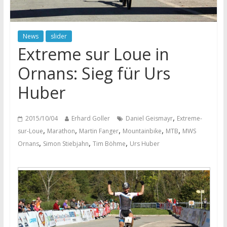
News
slider
Extreme sur Loue in
Ornans: Sieg für Urs
Huber
,
2015/10/04
Erhard Goller
Daniel Geismayr
Extreme-
,
,
,
,
,
sur-Loue
Marathon
Martin Fanger
Mountainbike
MTB
MWS
,
,
,
Ornans
Simon Stiebjahn
Tim Böhme
Urs Huber