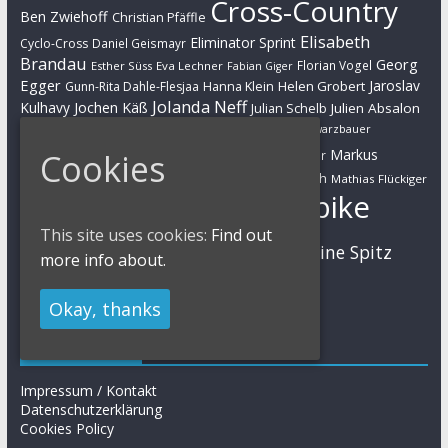
Cross-Country
Ben Zwiehoff
Christian Pfäffle
Elisabeth
Eliminator Sprint
Cyclo-Cross
Daniel Geismayr
Brandau
Georg
Florian Vogel
Esther Süss
Eva Lechner
Fabian Giger
Egger
Jaroslav
Helen Grobert
Gunn-Rita Dahle-Flesjaa
Hanna Klein
Jolanda Neff
Kulhavy
Jochen Käß
Julien Absalon
Julian Schelb
Karl Platt
Kathrin Stirnemann
Kristian Hynek
Luca Schwarzbauer
Marathon
Manuel Fumic
Markus
Cookies
Markus Bauer
Markus Schulte-Lünzum
Kaufmann
Martin Gluth
Mathias Flückiger
Mountainbike
Moritz Milatz
Max Brandl
This site uses cookies:
Find out
MTB
Sabine Spitz
Nino Schurter
Nadine Rieder
more info about.
Simon Stiebjahn
Urs Huber
UCI
Okay, thanks
Impressum
Impressum / Kontakt
Datenschutzerklärung
Cookies Policy