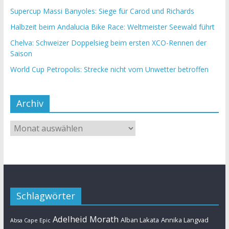
Supercup Massi Banyoles: Siege für Carod und Richards
Halbzeit beim Andalucia Bike Race: Weltmeister Seewald führt
Chelva: Schweizer Doppelsieg beim ersten XCO-Rennen der
Saison
World Cup Petropolis: Strecke nicht vom Unwetter betroffen
Archiv
Schlagwörter
Adelheid Morath
Alban Lakata
Annika Langvad
Absa Cape Epic