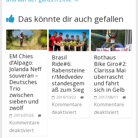
Das könnte dir auch gefallen
EM Chies
Brasil
Rothaus
d’Alpago:
Ride#6:
Bike Giro#2:
Jolanda Neff
Rabensteine
Clarissa Mai
souverän –
r/Medvedev
überrascht
Deutsches
standesgem
und fährt
Trio
äß zum Sieg
sich in Gelb
zwischen
2016/10/22
2017/08/11
sieben und
Kommentare
Kommentare
zwölf
deaktiviert
deaktiviert
2015/07/26
Kommentare
deaktiviert