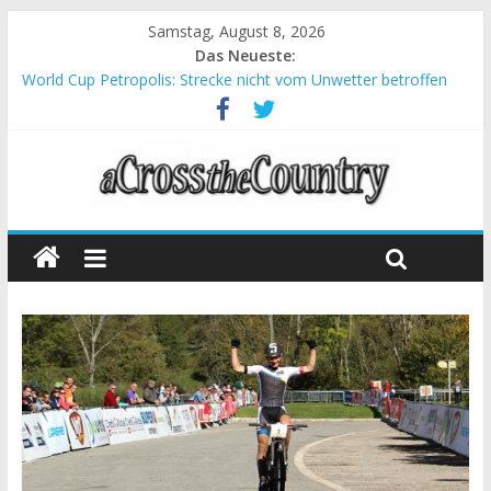
Samstag, August 8, 2026
Das Neueste:
World Cup Petropolis: Strecke nicht vom Unwetter betroffen
Krumbach und Obergessertshausen: Mountainbike-Bundesliga
startet mit Doppelevent
Supercup Massi Banyoles: Siege für Carod und Richards
Halbzeit beim Andalucia Bike Race: Weltmeister Seewald führt
Chelva: Schweizer Doppelsieg beim ersten XCO-Rennen der
Saison