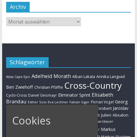
Archiv
Schlagwörter
Adelheid Morath
Alban Lakata
Annika Langvad
Absa Cape Epic
Cross-Country
Ben Zwiehoff
Christian Pfäffle
Elisabeth
Eliminator Sprint
Cyclo-Cross
Daniel Geismayr
Brandau
Georg
Florian Vogel
Esther Süss
Eva Lechner
Fabian Giger
Egger
Jaroslav
Helen Grobert
Gunn-Rita Dahle-Flesjaa
Hanna Klein
Jolanda Neff
Kulhavy
Jochen Käß
Julien Absalon
Julian Schelb
Cookies
Karl Platt
Kathrin Stirnemann
Kristian Hynek
Luca Schwarzbauer
Marathon
Manuel Fumic
Markus
Markus Bauer
Markus Schulte-Lünzum
Kaufmann
Martin Gluth
Mathias Flückiger