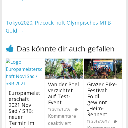
Tokyo2020: Pidcock holt Olympisches MTB-
Gold
→
Das könnte dir auch gefallen
Van der Poel
Grazer Bike-
verzichtet
Festival:
Europameist
auf Test-
Foidl
erschaft
Event
gewinnt
2021 Novi
„Heim-
2019/10/03
Sad / SRB:
Rennen“
Kommentare
neuer
2019/08/17
Termin im
deaktiviert
Kommentare