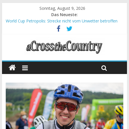
Sonntag, August 9, 2026
Das Neueste:
World Cup Petropolis: Strecke nicht vom Unwetter betroffen
Krumbach und Obergessertshausen: Mountainbike-Bundesliga
startet mit Doppelevent
Supercup Massi Banyoles: Siege für Carod und Richards
Halbzeit beim Andalucia Bike Race: Weltmeister Seewald führt
Chelva: Schweizer Doppelsieg beim ersten XCO-Rennen der
Saison