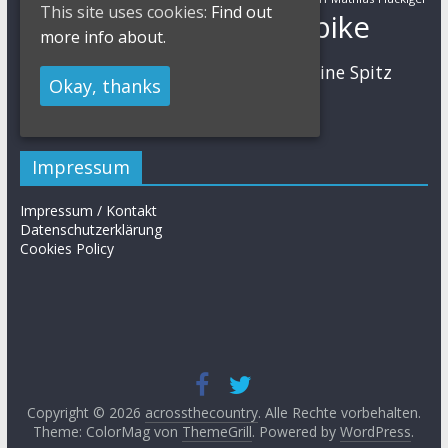
This site uses cookies:
Find out
Mountainbike
Moritz Milatz
Max Brandl
more info about.
MTB
Sabine Spitz
Nino Schurter
Nadine Rieder
Okay, thanks
Simon Stiebjahn
Urs Huber
UCI
Impressum
Impressum / Kontakt
Datenschutzerklärung
Cookies Policy
Copyright © 2026
acrossthecountry
. Alle Rechte vorbehalten.
Theme: ColorMag von
ThemeGrill
. Powered by
WordPress
.