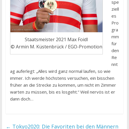
spe
ziell
es
Pro
gra
mm
Staatsmeister 2021 Max Foidl
für
© Armin M. Küstenbrück / EGO-Promotion
den
Re
nnt
ag auferlegt: „Alles wird ganz normal laufen, so wie
immer. Ich werde höchstens versuchen, ein bisschen
früher an die Strecke zu kommen, um nicht im Zimmer
warten zu müssen, bis es losgeht.“ Weil nervös ist er
dann doch…
←
Tokyo2020: Die Favoriten bei den Männern