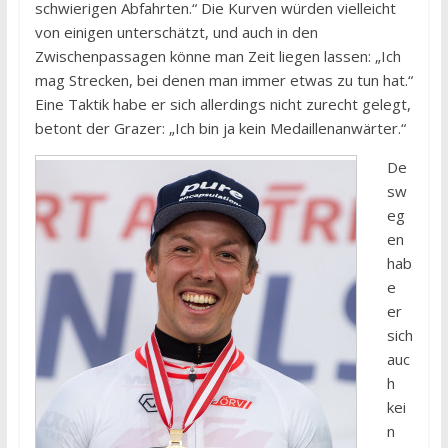
schwierigen Abfahrten.“ Die Kurven würden vielleicht
von einigen unterschätzt, und auch in den
Zwischenpassagen könne man Zeit liegen lassen: „Ich
mag Strecken, bei denen man immer etwas zu tun hat.“
Eine Taktik habe er sich allerdings nicht zurecht gelegt,
betont der Grazer: „Ich bin ja kein Medaillenanwärter.“
De
sw
eg
en
hab
e
er
sich
auc
h
kei
n