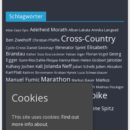
Schlagwörter
Adelheid Morath
Alban Lakata
Annika Langvad
Absa Cape Epic
Cross-Country
Ben Zwiehoff
Christian Pfäffle
Elisabeth
Eliminator Sprint
Cyclo-Cross
Daniel Geismayr
Brandau
Georg
Florian Vogel
Esther Süss
Eva Lechner
Fabian Giger
Egger
Jaroslav
Helen Grobert
Gunn-Rita Dahle-Flesjaa
Hanna Klein
Jolanda Neff
Kulhavy
Jochen Käß
Julien Absalon
Julian Schelb
Karl Platt
Kathrin Stirnemann
Kristian Hynek
Luca Schwarzbauer
Marathon
Manuel Fumic
Markus
Markus Bauer
Markus Schulte-Lünzum
Kaufmann
Martin Gluth
Mathias Flückiger
Mountainbike
Cookies
Moritz Milatz
Max Brandl
MTB
Sabine Spitz
Nino Schurter
Nadine Rieder
Simon Stiebjahn
This site uses cookies:
Find out
Urs Huber
UCI
more info about.