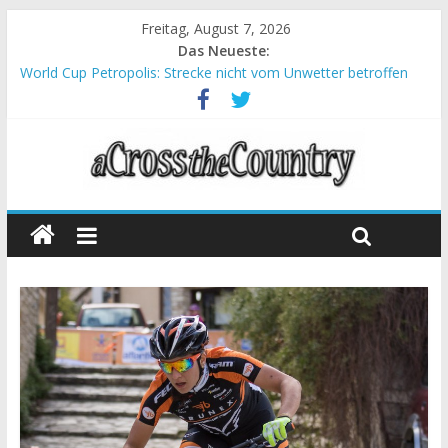
Freitag, August 7, 2026
Das Neueste:
World Cup Petropolis: Strecke nicht vom Unwetter betroffen
Krumbach und Obergessertshausen: Mountainbike-Bundesliga
startet mit Doppelevent
Supercup Massi Banyoles: Siege für Carod und Richards
Halbzeit beim Andalucia Bike Race: Weltmeister Seewald führt
Chelva: Schweizer Doppelsieg beim ersten XCO-Rennen der
Saison