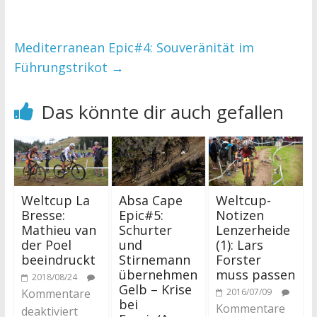
Mediterranean Epic#4: Souveränität im
Führungstrikot
→
Das könnte dir auch gefallen
Weltcup La
Absa Cape
Weltcup-
Bresse:
Epic#5:
Notizen
Mathieu van
Schurter
Lenzerheide
der Poel
und
(1): Lars
beeindruckt
Stirnemann
Forster
übernehmen
muss passen
2018/08/24
Gelb – Krise
Kommentare
2016/07/09
bei
Kommentare
deaktiviert