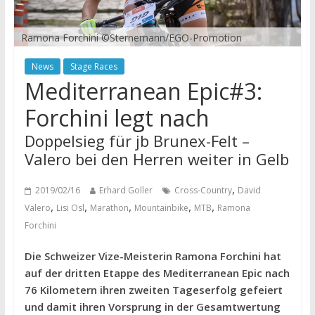
Ramona Forchini ©Sternemann/EGO-Promotion
News
Stage Races
Mediterranean Epic#3:
Forchini legt nach
Doppelsieg für jb Brunex-Felt –
Valero bei den Herren weiter in Gelb
,
2019/02/16
Erhard Goller
Cross-Country
David
,
,
,
,
,
Valero
Lisi Osl
Marathon
Mountainbike
MTB
Ramona
Forchini
Die Schweizer Vize-Meisterin Ramona Forchini hat
auf der dritten Etappe des Mediterranean Epic nach
76 Kilometern ihren zweiten Tageserfolg gefeiert
und damit ihren Vorsprung in der Gesamtwertung