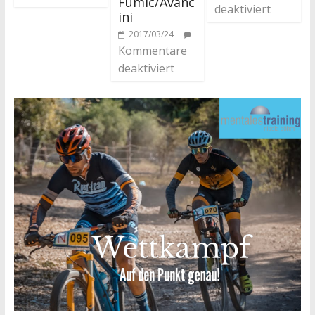
Fumic/Avanc
deaktiviert
ini
2017/03/24
Kommentare
deaktiviert