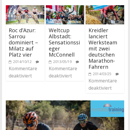
Roc d’Azur:
Weltcup
Kreidler
Sarrou
Albstadt:
lanciert
dominiert –
Sensationssi
Werksteam
Milatz auf
eger
mit zwei
Platz vier
McConnell
deutschen
Marathon-
2014/10/12
2013/05/19
Fahrern
Kommentare
Kommentare
2014/03/25
deaktiviert
deaktiviert
Kommentare
deaktiviert