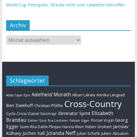
World Cup Petropolis: Strecke nicht vom Unwetter betroffen
Archiv
Schlagwörter
Adelheid Morath
Alban Lakata
Annika Langvad
Absa Cape Epic
Cross-Country
Ben Zwiehoff
Christian Pfäffle
Elisabeth
Eliminator Sprint
Cyclo-Cross
Daniel Geismayr
Brandau
Georg
Florian Vogel
Esther Süss
Eva Lechner
Fabian Giger
Egger
Jaroslav
Helen Grobert
Gunn-Rita Dahle-Flesjaa
Hanna Klein
Jolanda Neff
Kulhavy
Jochen Käß
Julien Absalon
Julian Schelb