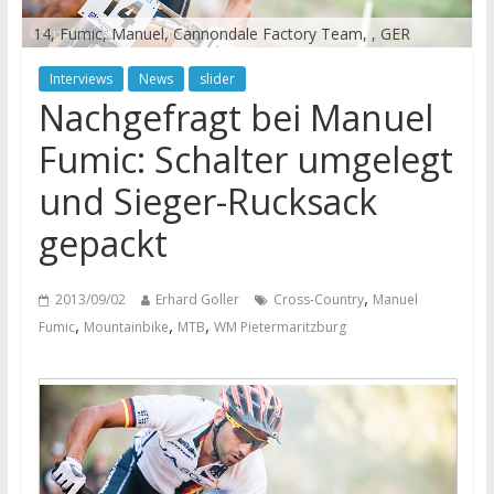
14, Fumic, Manuel, Cannondale Factory Team, , GER
Interviews
News
slider
Nachgefragt bei Manuel
Fumic: Schalter umgelegt
und Sieger-Rucksack
gepackt
,
2013/09/02
Erhard Goller
Cross-Country
Manuel
,
,
,
Fumic
Mountainbike
MTB
WM Pietermaritzburg