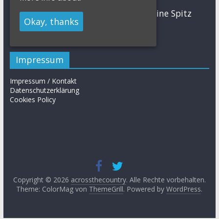
MTB
Sabine Spitz
Nino Schurter
Nadine Rieder
Okay, thanks
Simon Stiebjahn
Urs Huber
UCI
Impressum
Impressum / Kontakt
Datenschutzerklärung
Cookies Policy
Copyright © 2026
acrossthecountry
. Alle Rechte vorbehalten.
Theme: ColorMag von
ThemeGrill
. Powered by
WordPress
.