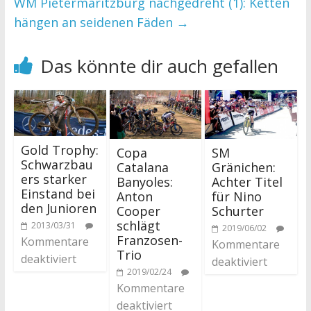
WM Pietermaritzburg nachgedreht (1): Ketten
hängen an seidenen Fäden
→
Das könnte dir auch gefallen
Gold Trophy:
Copa
SM
Schwarzbau
Catalana
Gränichen:
ers starker
Banyoles:
Achter Titel
Einstand bei
Anton
für Nino
den Junioren
Cooper
Schurter
schlägt
2013/03/31
2019/06/02
Franzosen-
Kommentare
Kommentare
Trio
deaktiviert
deaktiviert
2019/02/24
Kommentare
deaktiviert