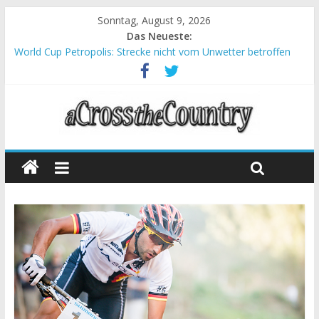
Sonntag, August 9, 2026
Das Neueste:
World Cup Petropolis: Strecke nicht vom Unwetter betroffen
Krumbach und Obergessertshausen: Mountainbike-Bundesliga
startet mit Doppelevent
Supercup Massi Banyoles: Siege für Carod und Richards
Halbzeit beim Andalucia Bike Race: Weltmeister Seewald führt
Chelva: Schweizer Doppelsieg beim ersten XCO-Rennen der
Saison