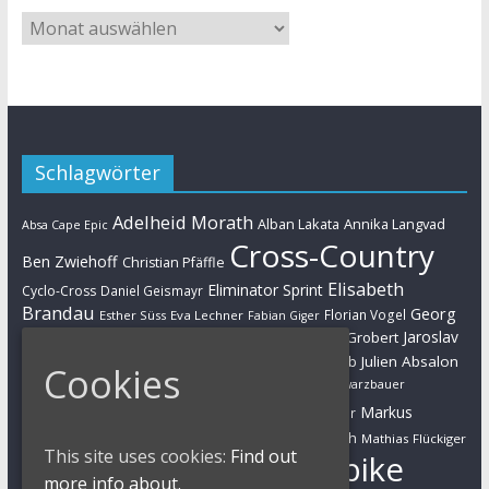
Schlagwörter
Adelheid Morath
Alban Lakata
Annika Langvad
Absa Cape Epic
Cross-Country
Ben Zwiehoff
Christian Pfäffle
Elisabeth
Eliminator Sprint
Cyclo-Cross
Daniel Geismayr
Brandau
Georg
Florian Vogel
Esther Süss
Eva Lechner
Fabian Giger
Egger
Jaroslav
Helen Grobert
Gunn-Rita Dahle-Flesjaa
Hanna Klein
Jolanda Neff
Kulhavy
Jochen Käß
Julien Absalon
Julian Schelb
Cookies
Karl Platt
Kathrin Stirnemann
Kristian Hynek
Luca Schwarzbauer
Marathon
Manuel Fumic
Markus
Markus Bauer
Markus Schulte-Lünzum
Kaufmann
Martin Gluth
Mathias Flückiger
This site uses cookies:
Find out
Mountainbike
Moritz Milatz
Max Brandl
more info about.