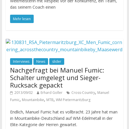
Weltmeisterin mit Respekt vor der Konkurrenz, ein Team,
das seinem Coach einen
Mehr lesen
Interviews
News
slider
Nachgefragt bei Manuel Fumic:
Schalter umgelegt und Sieger-
Rucksack gepackt
,
2013/09/02
Erhard Goller
Cross-Country
Manuel
,
,
,
Fumic
Mountainbike
MTB
WM Pietermaritzburg
Endlich, Manuel Fumic hat es vollbracht. 23 Jahre hat man
in Mountainbike-Deutschland auf WM-Edelmetall in der
Elite-Kategorie der Herren gewartet.