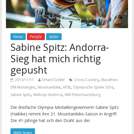
News
People
slider
Sabine Spitz: Andorra-
Sieg hat mich richtig
gepusht
,
2013/11/11
Erhard Goller
Cross-Country
Marathon-
,
,
,
,
DM Münsingen
Mountainbike
MTB
Olympische Spiele 2016
,
,
Sabine Spitz
Weltcup Andorra
WM Pietermaritzburg
Die dreifache Olympia-Medaillengewinnerin Sabine Spitz
(Haibike) nimmt ihre 21. Mountainbike-Saison in Angriff.
Die 41-Jährige hat sich den Draht aus der
Mehr lesen