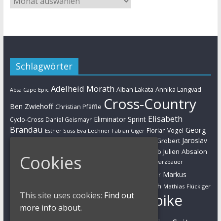
Schlagwörter
Adelheid Morath
Alban Lakata
Annika Langvad
Absa Cape Epic
Cross-Country
Ben Zwiehoff
Christian Pfäffle
Elisabeth
Eliminator Sprint
Cyclo-Cross
Daniel Geismayr
Brandau
Georg
Florian Vogel
Esther Süss
Eva Lechner
Fabian Giger
Egger
Jaroslav
Helen Grobert
Gunn-Rita Dahle-Flesjaa
Hanna Klein
Jolanda Neff
Kulhavy
Jochen Käß
Julien Absalon
Julian Schelb
Cookies
Karl Platt
Kathrin Stirnemann
Kristian Hynek
Luca Schwarzbauer
Marathon
Manuel Fumic
Markus
Markus Bauer
Markus Schulte-Lünzum
Kaufmann
Martin Gluth
Mathias Flückiger
This site uses cookies:
Find out
Mountainbike
Moritz Milatz
Max Brandl
more info about.
MTB