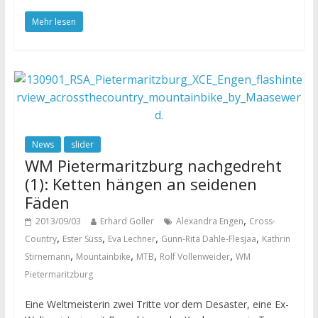
Mehr lesen
News
slider
WM Pietermaritzburg nachgedreht
(1): Ketten hängen an seidenen
Fäden
,
2013/09/03
Erhard Goller
Alexandra Engen
Cross-
,
,
,
,
Country
Ester Süss
Eva Lechner
Gunn-Rita Dahle-Flesjaa
Kathrin
,
,
,
,
Stirnemann
Mountainbike
MTB
Rolf Vollenweider
WM
Pietermaritzburg
Eine Weltmeisterin zwei Tritte vor dem Desaster, eine Ex-