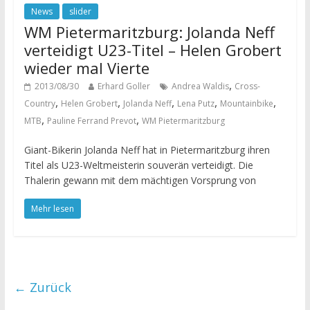
News
slider
WM Pietermaritzburg: Jolanda Neff
verteidigt U23-Titel – Helen Grobert
wieder mal Vierte
,
2013/08/30
Erhard Goller
Andrea Waldis
Cross-
,
,
,
,
,
Country
Helen Grobert
Jolanda Neff
Lena Putz
Mountainbike
,
,
MTB
Pauline Ferrand Prevot
WM Pietermaritzburg
Giant-Bikerin Jolanda Neff hat in Pietermaritzburg ihren
Titel als U23-Weltmeisterin souverän verteidigt. Die
Thalerin gewann mit dem mächtigen Vorsprung von
Mehr lesen
← Zurück