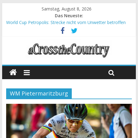
Samstag, August 8, 2026
Das Neueste:
World Cup Petropolis: Strecke nicht vom Unwetter betroffen
Krumbach und Obergessertshausen: Mountainbike-Bundesliga
startet mit Doppelevent
Supercup Massi Banyoles: Siege für Carod und Richards
Halbzeit beim Andalucia Bike Race: Weltmeister Seewald führt
Chelva: Schweizer Doppelsieg beim ersten XCO-Rennen der
Saison
WM Pietermaritzburg