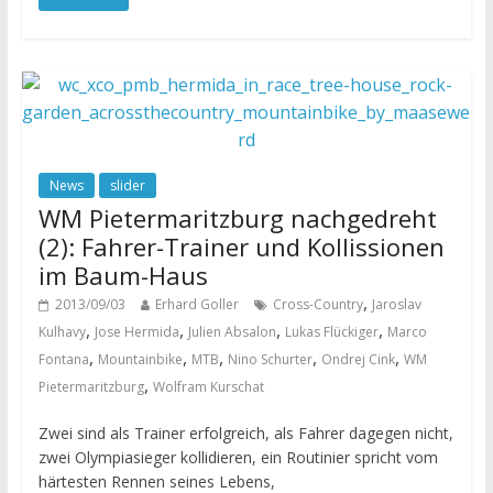
News
slider
WM Pietermaritzburg nachgedreht
(2): Fahrer-Trainer und Kollissionen
im Baum-Haus
,
2013/09/03
Erhard Goller
Cross-Country
Jaroslav
,
,
,
,
Kulhavy
Jose Hermida
Julien Absalon
Lukas Flückiger
Marco
,
,
,
,
,
Fontana
Mountainbike
MTB
Nino Schurter
Ondrej Cink
WM
,
Pietermaritzburg
Wolfram Kurschat
Zwei sind als Trainer erfolgreich, als Fahrer dagegen nicht,
zwei Olympiasieger kollidieren, ein Routinier spricht vom
härtesten Rennen seines Lebens,