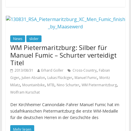
News
slider
WM Pietermaritzburg: Silber für
Manuel Fumic – Schurter verteidigt
Titel
,
2013/08/31
Erhard Goller
Cross-Country
Fabian
,
,
,
,
Giger
Julien Absalon
Lukas Flückiger
Manuel Fumic
Moritz
,
,
,
,
,
Milatz
Mountainbike
MTB
Nino Schurter
WM Pietermaritzburg
Wolfram Kurschat
Der Kirchheimer Cannondale-Fahrer Manuel Fumic hat im
südafrikanischen Pietermaritzburg die erste WM-Medaille
für die deutschen Herren in der Geschichte des
Mehr lesen