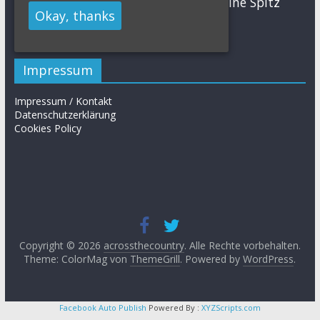
Sabine Spitz
Nino Schurter
Nadine Rieder
Okay, thanks
Simon Stiebjahn
Urs Huber
UCI
Impressum
Impressum / Kontakt
Datenschutzerklärung
Cookies Policy
Copyright © 2026
acrossthecountry
. Alle Rechte vorbehalten.
Theme: ColorMag von
ThemeGrill
. Powered by
WordPress
.
Facebook Auto Publish
Powered By :
XYZScripts.com