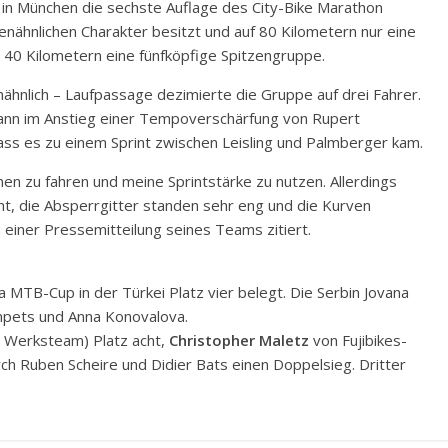
in München die sechste Auflage des City-Bike Marathon
nähnlichen Charakter besitzt und auf 80 Kilometern nur eine
d 40 Kilometern eine fünfköpfige Spitzengruppe.
nähnlich – Laufpassage dezimierte die Gruppe auf drei Fahrer.
 dann im Anstieg einer Tempoverschärfung von Rupert
ss es zu einem Sprint zwischen Leisling und Palmberger kam.
en zu fahren und meine Sprintstärke zu nutzen. Allerdings
cht, die Absperrgitter standen sehr eng und die Kurven
n einer Pressemitteilung seines Teams zitiert.
MTB-Cup in der Türkei Platz vier belegt. Die Serbin Jovana
pets und Anna Konovalova.
r Werksteam) Platz acht,
Christopher Maletz
von Fujibikes-
ch Ruben Scheire und Didier Bats einen Doppelsieg. Dritter