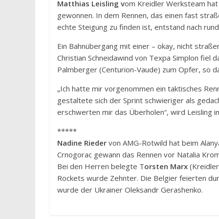
Matthias Leisling v
om Kreidler Werksteam hat 
gewonnen. In dem Rennen, das einen fast straße
echte Steigung zu finden ist, entstand nach run
Ein Bahnübergang mit einer – okay, nicht straße
Christian Schneidawind von Texpa Simplon fiel
Palmberger (Centurion-Vaude) zum Opfer, so da
„Ich hatte mir vorgenommen ein taktisches Renn
gestaltete sich der Sprint schwieriger als geda
erschwerten mir das Überholen“, wird Leisling i
*****
Nadine Rieder
von AMG-Rotwild hat beim Alanya 
Crnogorac gewann das Rennen vor Natalia Krom
Bei den Herren belegte T
orsten Marx
(Kreidle
Rockets wurde Zehnter. Die Belgier feierten dur
wurde der Ukrainer Oleksandr Gerashenko.