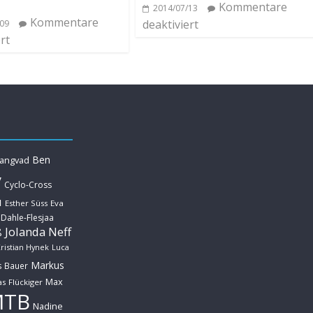
Kommentare
2014/07/13
Kommentare
deaktiviert
/09
rt
Ben
Langvad
y
Cyclo-Cross
u
Esther Süss
Eva
 Dahle-Flesjaa
Jolanda Neff
ß
ristian Hynek
Luca
Markus
s Bauer
Max
s Flückiger
MTB
Nadine