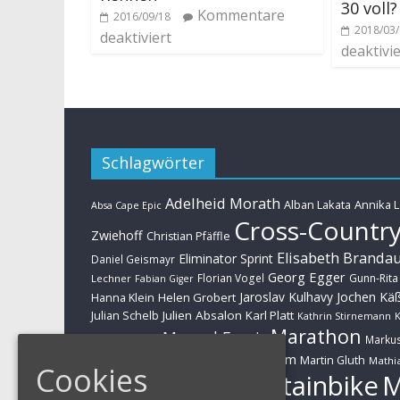
30 voll?
Kommentare
2016/09/18
2018/03
deaktiviert
deaktivie
Schlagwörter
Adelheid Morath
Alban Lakata
Annika 
Absa Cape Epic
Cross-Countr
Zwiehoff
Christian Pfäffle
Elisabeth Branda
Eliminator Sprint
Daniel Geismayr
Georg Egger
Florian Vogel
Gunn-Rita
Lechner
Fabian Giger
Jaroslav Kulhavy
Jochen Kä
Helen Grobert
Hanna Klein
Julien Absalon
Karl Platt
Julian Schelb
Kathrin Stirnemann
K
Marathon
Manuel Fumic
Marku
Schwarzbauer
Markus Schulte-Lünzum
Kaufmann
Martin Gluth
Mathia
Cookies
Mountainbike
Moritz Milatz
Brandl