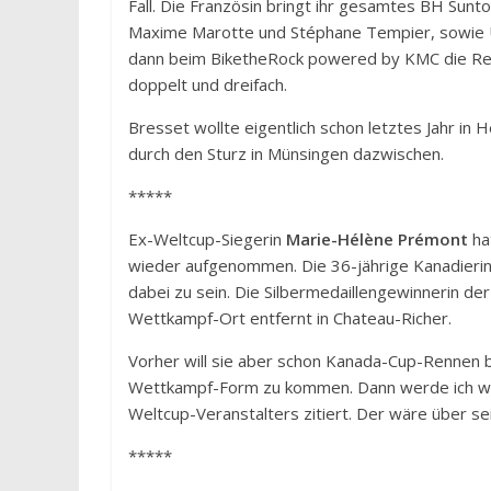
Fall. Die Französin bringt ihr gesamtes BH Sun
Maxime Marotte und Stéphane Tempier, sowie U
dann beim BiketheRock powered by KMC die Ren
doppelt und dreifach.
Bresset wollte eigentlich schon letztes Jahr in 
durch den Sturz in Münsingen dazwischen.
*****
Ex-Weltcup-Siegerin
Marie-Hélène Prémont
hat
wieder aufgenommen. Die 36-jährige Kanadierin
dabei zu sein. Die Silbermedaillengewinnerin de
Wettkampf-Ort entfernt in Chateau-Richer.
Vorher will sie aber schon Kanada-Cup-Rennen bes
Wettkampf-Form zu kommen. Dann werde ich weit
Weltcup-Veranstalters zitiert. Der wäre über sein
*****