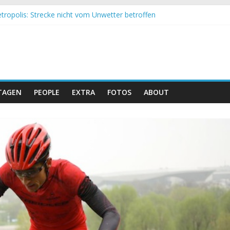
tropolis: Strecke nicht vom Unwetter betroffen
 Obergessertshausen: Mountainbike-Bundesliga startet mit Doppel
si Banyoles: Siege für Carod und Richards
m Andalucia Bike Race: Weltmeister Seewald führt
eizer Doppelsieg beim ersten XCO-Rennen der Saison
TAGEN
PEOPLE
EXTRA
FOTOS
ABOUT