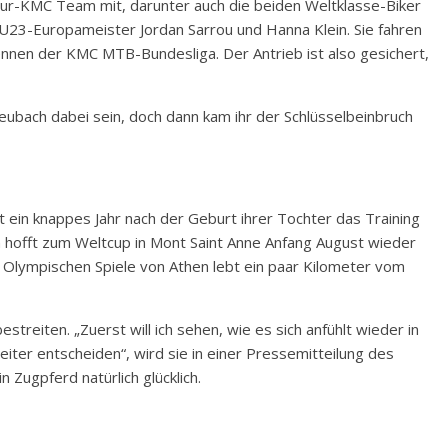
tour-KMC Team mit, darunter auch die beiden Weltklasse-Biker
23-Europameister Jordan Sarrou und Hanna Klein. Sie fahren
nen der KMC MTB-Bundesliga. Der Antrieb ist also gesichert,
Heubach dabei sein, doch dann kam ihr der Schlüsselbeinbruch
 ein knappes Jahr nach der Geburt ihrer Tochter das Training
 hofft zum Weltcup in Mont Saint Anne Anfang August wieder
r Olympischen Spiele von Athen lebt ein paar Kilometer vom
treiten. „Zuerst will ich sehen, wie es sich anfühlt wieder in
er entscheiden“, wird sie in einer Pressemitteilung des
 Zugpferd natürlich glücklich.