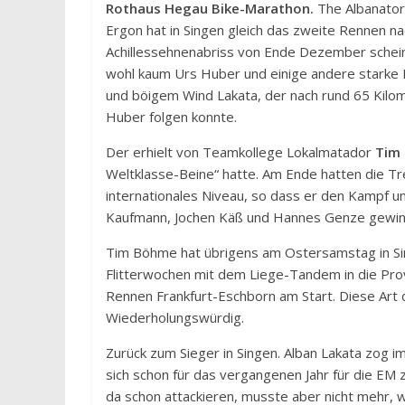
Rothaus Hegau Bike-Marathon.
The Albanator
Ergon hat in Singen gleich das zweite Rennen
Achillessehnenabriss von Ende Dezember scheint
wohl kaum Urs Huber und einige andere starke
und böigem Wind Lakata, der nach rund 65 Kilome
Huber folgen konnte.
Der erhielt von Teamkollege Lokalmatador
Tim
Weltklasse-Beine“ hatte. Am Ende hatten die T
internationales Niveau, so dass er den Kampf 
Kaufmann, Jochen Käß und Hannes Genze gewin
Tim Böhme hat übrigens am Ostersamstag in Sing
Flitterwochen mit dem Liege-Tandem in die Pro
Rennen Frankfurt-Eschborn am Start. Diese Art d
Wiederholungswürdig.
Zurück zum Sieger in Singen. Alban Lakata zog i
sich schon für das vergangenen Jahr für die EM 
da schon attackieren, musste aber nicht mehr, w