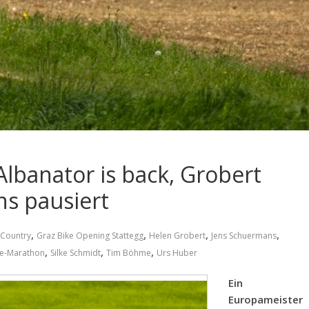
Albanator is back, Grobert
ns pausiert
,
,
,
,
-Country
Graz Bike Opening Stattegg
Helen Grobert
Jens Schuermans
,
,
,
ke-Marathon
Silke Schmidt
Tim Böhme
Urs Huber
Ein
Europameister