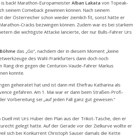
 is back! Marathon-Europameister
Alban Lakata
von Topeak-
 nach seinem Comeback gewinnen können. Nach seinem
 der Österreicher schon wieder ziemlich fit, sonst hätte er
 Marathon-Cracks bezwingen können. Zudem war es bei starkem
tern die wichtigste Attacke lancierte, der nur Bulls-Fahrer Urs
 Böhme
das „Go“, nachdem der in diesem Moment „keine
retwerkzeuge des Wahl-Frankfurters dann doch noch
um Rang drei gegen die Centurion-Vaude-Fahrer Markus
nen konnte.
en geheiratet hat und ist dann mit Ehefrau Katharina als
vence gefahren. Am 1. Mai war er dann beim Straßen-Profi-
er Vorbereitung sei „auf jeden Fall ganz gut gewesen.“
m Duell mit Urs Huber den Plan aus der Trikot-Tasche, den er
zurecht gelegt hatte. Auf der Gerade vor der Zielkurve wollte er
eil sich bei Konkurrent Christoph Sauser damals die Kette