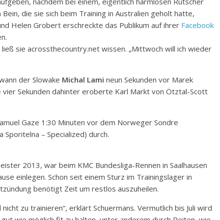
ufgeben, nachdem bei einem, eigentlich harmlosen Rutscher
n, die sie sich beim Training in Australien geholt hatte,
nd Helen Grobert erschreckte das Publikum auf ihrer
Facebook
n.
 ließ sie acrossthecountry.net wissen. „Mittwoch will ich wieder
gewann der Slowake
Michal Lami
neun Sekunden vor Marek
 vier Sekunden dahinter eroberte Karl Markt von Ötztal-Scott
Samuel Gaze 1:30 Minuten vor dem Norweger Sondre
 Sporitelna – Specialized) durch.
eister 2013, war beim KMC Bundesliga-Rennen in Saalhausen
use einlegen. Schon seit einem Sturz im Trainingslager in
tzündung benötigt Zeit um restlos auszuheilen.
icht zu trainieren“, erklärt Schuermans. Vermutlich bis Juli wird
o gut wie möglich fit zu halten, unter anderem durch Reiten, wie