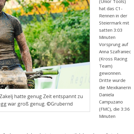
(Unior Tools)
hat das C1-
Rennen in der
Steiermark mit
satten 3:03
Minuten
Vorsprung auf
Anna Szafraniec
(Kross Racing
Team)
gewonnen.
Dritte wurde
die Mexikanerin
Daniela
Zakelj hatte genug Zeit entspannt zu
Campuzano
ttegg war groß genug. ©Grubernd
(FMC), die 3:36
Minuten