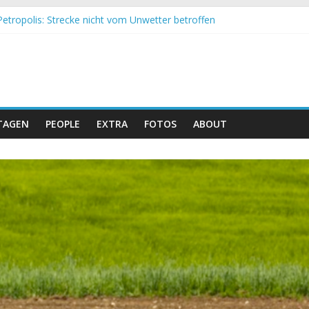
etropolis: Strecke nicht vom Unwetter betroffen
nd Obergessertshausen: Mountainbike-Bundesliga startet mit Doppe
ssi Banyoles: Siege für Carod und Richards
im Andalucia Bike Race: Weltmeister Seewald führt
hweizer Doppelsieg beim ersten XCO-Rennen der Saison
TAGEN
PEOPLE
EXTRA
FOTOS
ABOUT