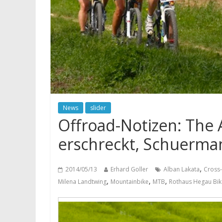
News
slider
Offroad-Notizen: The 
erschreckt, Schuerma
,
2014/05/13
Erhard Goller
Alban Lakata
Cross
,
,
,
Milena Landtwing
Mountainbike
MTB
Rothaus Hegau Bi