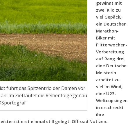
gewinnt mit
zwei Kilo zu
viel Gepäck,
ein Deutscher
Marathon-
Biker mit
Flitterwochen-
Vorbereitung
auf Rang drei,
eine Deutsche
Meisterin
arbeitet zu
viel im Wind,
dt führt das Spitzentrio der Damen vor
eine U23-
n. Im Ziel lautet die Reihenfolge genau
Weltcupsieger
©Sportograf
in erschreckt
ihre
ter ist erst einmal still gelegt. Offroad Notizen.