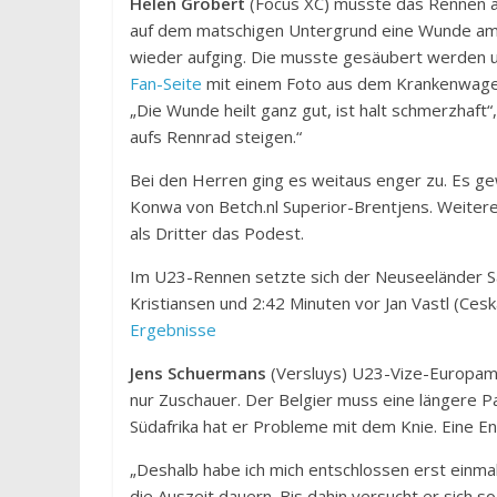
Helen Grobert
(Focus XC) musste das Rennen a
auf dem matschigen Untergrund eine Wunde am Bei
wieder aufging. Die musste gesäubert werden u
Fan-Seite
mit einem Foto aus dem Krankenwage
„Die Wunde heilt ganz gut, ist halt schmerzhaft“,
aufs Rennrad steigen.“
Bei den Herren ging es weitaus enger zu. Es 
Konwa von Betch.nl Superior-Brentjens. Weitere
als Dritter das Podest.
Im U23-Rennen setzte sich der Neuseeländer 
Kristiansen und 2:42 Minuten vor Jan Vastl (Ceska
Ergebnisse
Jens Schuermans
(Versluys) U23-Vize-Europam
nur Zuschauer. Der Belgier muss eine längere Pa
Südafrika hat er Probleme mit dem Knie. Eine En
„Deshalb habe ich mich entschlossen erst einmal n
die Auszeit dauern. Bis dahin versucht er sich s