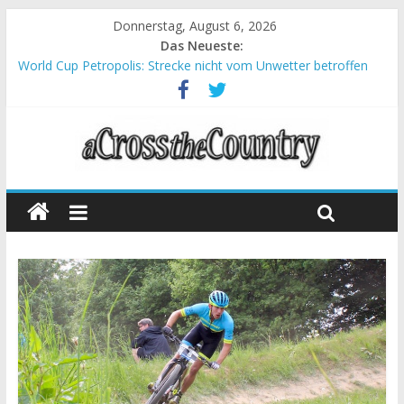
Donnerstag, August 6, 2026
Das Neueste:
World Cup Petropolis: Strecke nicht vom Unwetter betroffen
Krumbach und Obergessertshausen: Mountainbike-Bundesliga
startet mit Doppelevent
Supercup Massi Banyoles: Siege für Carod und Richards
Halbzeit beim Andalucia Bike Race: Weltmeister Seewald führt
Chelva: Schweizer Doppelsieg beim ersten XCO-Rennen der
Saison