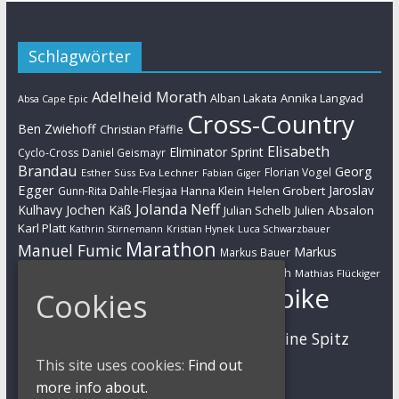
Schlagwörter
Adelheid Morath
Alban Lakata
Annika Langvad
Absa Cape Epic
Cross-Country
Ben Zwiehoff
Christian Pfäffle
Elisabeth
Eliminator Sprint
Cyclo-Cross
Daniel Geismayr
Brandau
Georg
Florian Vogel
Esther Süss
Eva Lechner
Fabian Giger
Egger
Jaroslav
Helen Grobert
Gunn-Rita Dahle-Flesjaa
Hanna Klein
Jolanda Neff
Kulhavy
Jochen Käß
Julien Absalon
Julian Schelb
Karl Platt
Kathrin Stirnemann
Kristian Hynek
Luca Schwarzbauer
Marathon
Manuel Fumic
Markus
Markus Bauer
Markus Schulte-Lünzum
Kaufmann
Martin Gluth
Mathias Flückiger
Mountainbike
Cookies
Moritz Milatz
Max Brandl
MTB
Sabine Spitz
Nino Schurter
Nadine Rieder
Simon Stiebjahn
This site uses cookies:
Find out
Urs Huber
UCI
more info about.