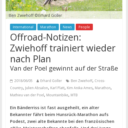
Ben Zwiehoff ©Erhard Goller
International
Marathon
News
People
Offroad-Notizen:
Zwiehoff trainiert wieder
nach Plan
Van der Poel gewinnt auf der Straße
,
2018/06/05
Erhard Goller
Ben Zwiehoff
Cross-
,
,
,
,
,
Country
Julien Absalon
Karl Platt
Kim Anika Ames
Marathon
,
,
Mathieu van der Poel
Mountainbike
MTB
Ein Bänderriss ist fast ausgeheilt, ein alter
Bekannter fährt beim Hunsrück-Marathon aufs
Podest, zwei alte Bekannte bei den französischen