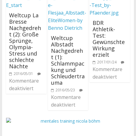
Weltcup La
Bresse
BDR
Nachgedreh
Athletik-
t (2): Große
Test:
Weltcup
Sprünge,
Gewünschte
Albstadt
Olympia-
Wirkung
Nachgedreh
Stress und
erzielt
t (1):
schlechte
2017/01/24
Schlammpac
Nächte
Kommentare
kung und
2016/05/31
Schleudertra
deaktiviert
Kommentare
uma
deaktiviert
2016/05/23
Kommentare
deaktiviert