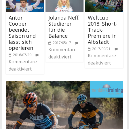
Anton
Jolanda Neff:
Weltcup
Cooper
Studieren
2018: Short-
beendet
für die
Track-
Saison und
Balance
Premiere in
lässt sich
Albstadt
2017/05/17
operieren
Kommentare
2017/09/21
2016/07/29
Kommentare
deaktiviert
Kommentare
deaktiviert
deaktiviert