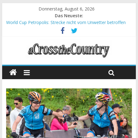
Donnerstag, August 6, 2026
Das Neueste:
World Cup Petropolis: Strecke nicht vom Unwetter betroffen
Krumbach und Obergessertshausen: Mountainbike-Bundesliga
startet mit Doppelevent
Supercup Massi Banyoles: Siege für Carod und Richards
Halbzeit beim Andalucia Bike Race: Weltmeister Seewald führt
Chelva: Schweizer Doppelsieg beim ersten XCO-Rennen der
Saison