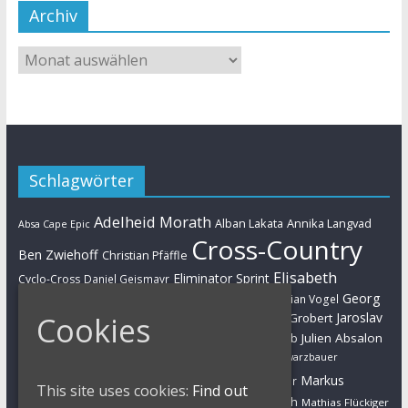
Archiv
Schlagwörter
Adelheid Morath
Alban Lakata
Annika Langvad
Absa Cape Epic
Cross-Country
Ben Zwiehoff
Christian Pfäffle
Elisabeth
Eliminator Sprint
Cyclo-Cross
Daniel Geismayr
Brandau
Georg
Florian Vogel
Esther Süss
Eva Lechner
Fabian Giger
Egger
Jaroslav
Cookies
Helen Grobert
Gunn-Rita Dahle-Flesjaa
Hanna Klein
Jolanda Neff
Kulhavy
Jochen Käß
Julien Absalon
Julian Schelb
Karl Platt
Kathrin Stirnemann
Kristian Hynek
Luca Schwarzbauer
Marathon
Manuel Fumic
Markus
Markus Bauer
This site uses cookies:
Find out
Markus Schulte-Lünzum
Kaufmann
Martin Gluth
Mathias Flückiger