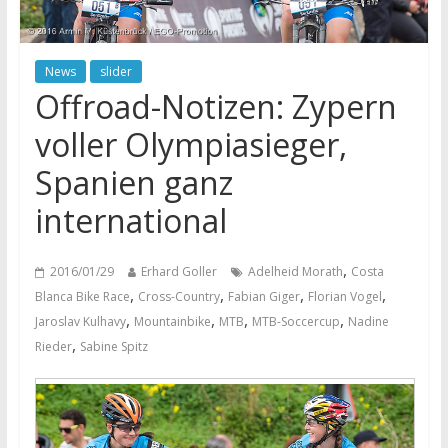
News
slider
Offroad-Notizen: Zypern
voller Olympiasieger,
Spanien ganz
international
,
2016/01/29
Erhard Goller
Adelheid Morath
Costa
,
,
,
,
Blanca Bike Race
Cross-Country
Fabian Giger
Florian Vogel
,
,
,
,
Jaroslav Kulhavy
Mountainbike
MTB
MTB-Soccercup
Nadine
,
Rieder
Sabine Spitz