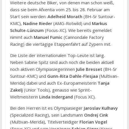
Weitere deutsche Biker, von denen man schon weiß,
dass sie beim Afxentia vom 25. bis 28. Februar am
Start sein werden:
Adelheid Morath
(BH-Sr Suntour-
KMC),
Nadine Rieder
(AMG-Rotwild) und
Markus
Schulte-Lünzum
(Focus-XC). Wie bereits gemeldet
nimmt auch
Manuel Fumic
(Cannondale Factory
Racing) die viertägige Etappenfahrt auf Zypern mit.
Die Liste der internationalen Top-Leute ist lang.
Neben Sabine Spitz sind auch noch die beiden aktuell
noch aktiven Olympiasiegerinnen
Julie Bresset
(BH-Sr
Suntour-KMC) und
Gunn-Rita Dahle-Flesjaa
(Multivan-
Merida) dabei und auch Ex-Europameisterin
Tanja
Zakelj
(Unior Tools), genauso wie Sprint-
Weltmeisterin
Linda Indergand
(Focus XC).
Bei den Herren ist es Olympiasieger
Jaroslav Kulhavy
(Specialized Racing), sein Landsmann
Ondrej Cink
(Multivan-Merida), Titelverteidiger
Florian Vogel
(Focus XC) und sein Vorgänger
Fabian Giger
(Kross