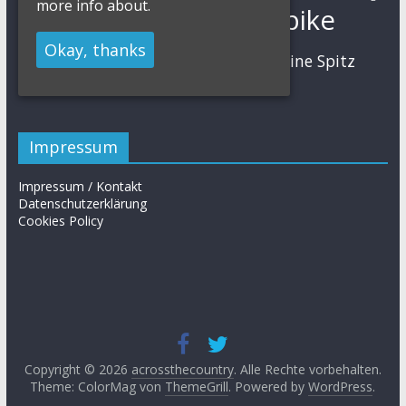
more info about.
Mountainbike
Moritz Milatz
Max Brandl
Okay, thanks
MTB
Sabine Spitz
Nino Schurter
Nadine Rieder
Simon Stiebjahn
Urs Huber
UCI
Impressum
Impressum / Kontakt
Datenschutzerklärung
Cookies Policy
Copyright © 2026
acrossthecountry
. Alle Rechte vorbehalten.
Theme: ColorMag von
ThemeGrill
. Powered by
WordPress
.