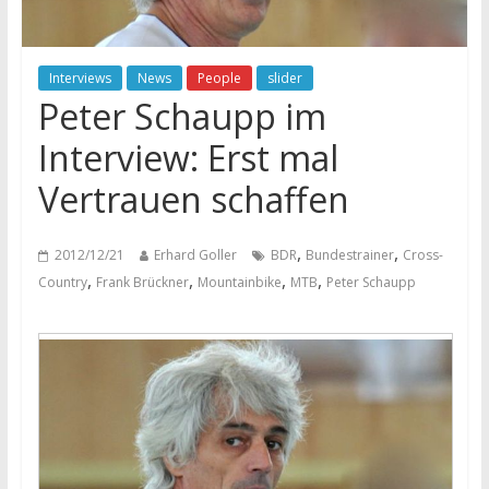
Interviews
News
People
slider
Peter Schaupp im
Interview: Erst mal
Vertrauen schaffen
,
,
2012/12/21
Erhard Goller
BDR
Bundestrainer
Cross-
,
,
,
,
Country
Frank Brückner
Mountainbike
MTB
Peter Schaupp