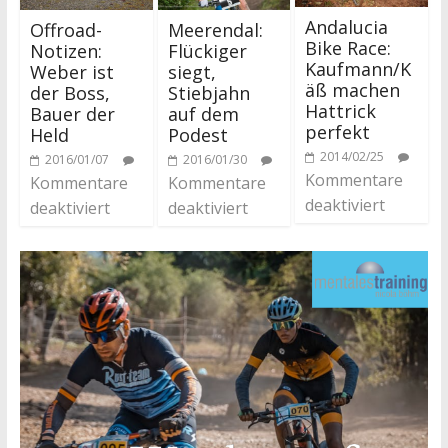
Andalucia
Offroad-
Meerendal:
Bike Race:
Notizen:
Flückiger
Kaufmann/K
Weber ist
siegt,
äß machen
der Boss,
Stiebjahn
Hattrick
Bauer der
auf dem
perfekt
Held
Podest
2014/02/25
2016/01/07
2016/01/30
Kommentare
Kommentare
Kommentare
deaktiviert
deaktiviert
deaktiviert