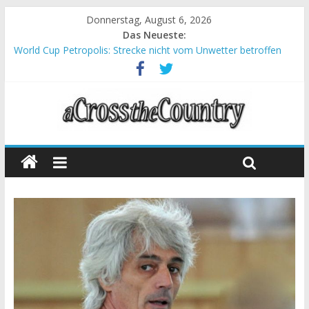
Donnerstag, August 6, 2026
Das Neueste:
World Cup Petropolis: Strecke nicht vom Unwetter betroffen
Krumbach und Obergessertshausen: Mountainbike-Bundesliga
startet mit Doppelevent
Supercup Massi Banyoles: Siege für Carod und Richards
Halbzeit beim Andalucia Bike Race: Weltmeister Seewald führt
Chelva: Schweizer Doppelsieg beim ersten XCO-Rennen der
Saison