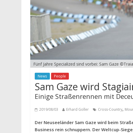
Fünf Jahre Specialized sind vorbei: Sam Gaze ©Traian
News
People
Sam Gaze wird Stagiai
Einige Straßenrennen mit Dece
,
2019/08/03
Erhard Goller
Cross-Country
Moun
Der Neuseeländer Sam Gaze wird beim Straße
Business rein schnuppern. Der Weltcup-Sieger