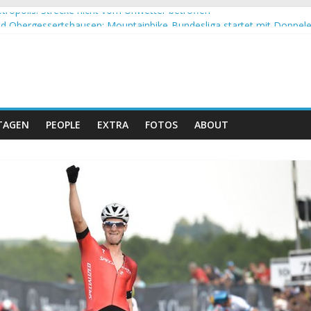
tropolis: Strecke nicht vom Unwetter betroffen
 Obergessertshausen: Mountainbike-Bundesliga startet mit Doppel
si Banyoles: Siege für Carod und Richards
m Andalucia Bike Race: Weltmeister Seewald führt
eizer Doppelsieg beim ersten XCO-Rennen der Saison
TAGEN
PEOPLE
EXTRA
FOTOS
ABOUT