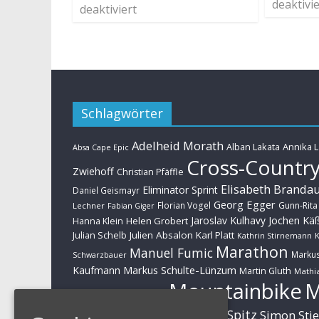
deaktivie
deaktiviert
Schlagwörter
Adelheid Morath
Alban Lakata
Annika 
Absa Cape Epic
Cross-Countr
Zwiehoff
Christian Pfäffle
Elisabeth Branda
Eliminator Sprint
Daniel Geismayr
Georg Egger
Florian Vogel
Gunn-Rita
Lechner
Fabian Giger
Jaroslav Kulhavy
Jochen Kä
Helen Grobert
Hanna Klein
Julien Absalon
Karl Platt
Julian Schelb
Kathrin Stirnemann
K
Marathon
Manuel Fumic
Marku
Schwarzbauer
Markus Schulte-Lünzum
Kaufmann
Martin Gluth
Mathia
Mountainbike
Moritz Milatz
Brandl
Sabine Spitz
Nino Schurter
Simon Sti
Rieder