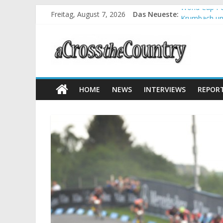
Freitag, August 7, 2026
Das Neueste:
World Cup Pe
Krumbach und
Supercup Mas
Halbzeit bei
Chelva: Schw
HOME
NEWS
INTERVIEWS
REPOR