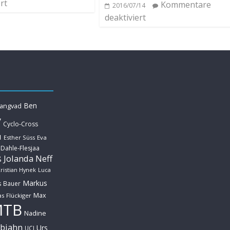
rt
Kommentare
2016/07/14
deaktiviert
Ben
Langvad
y
Cyclo-Cross
u
Esther Süss
Eva
 Dahle-Flesjaa
Jolanda Neff
ß
ristian Hynek
Luca
Markus
s Bauer
Max
s Flückiger
MTB
Nadine
ebjahn
Urs
UCI