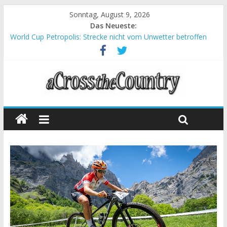
Sonntag, August 9, 2026
Das Neueste:
World Cup Petropolis: Strecke nicht vom Unwetter betroffen
Krumbach und Obergessertshausen: Mountainbike-Bundesliga
startet mit Doppelevent
Supercup Massi Banyoles: Siege für Carod und Richards
Halbzeit beim Andalucia Bike Race: Weltmeister Seewald führt
Chelva: Schweizer Doppelsieg beim ersten XCO-Rennen der
Saison