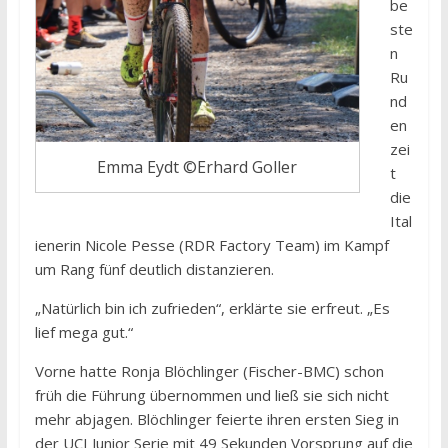
be
ste
n
Ru
nd
en
zei
Emma Eydt ©Erhard Goller
t
die
Ital
ienerin Nicole Pesse (RDR Factory Team) im Kampf
um Rang fünf deutlich distanzieren.
„Natürlich bin ich zufrieden“, erklärte sie erfreut. „Es
lief mega gut.“
Vorne hatte Ronja Blöchlinger (Fischer-BMC) schon
früh die Führung übernommen und ließ sie sich nicht
mehr abjagen. Blöchlinger feierte ihren ersten Sieg in
der UCI Junior Serie mit 49 Sekunden Vorsprung auf die