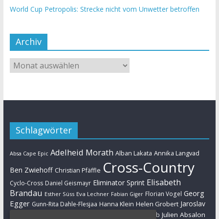
World Cup Petropolis: Strecke nicht vom Unwetter betroffen
Archiv
Schlagwörter
Adelheid Morath
Alban Lakata
Annika Langvad
Absa Cape Epic
Cross-Country
Ben Zwiehoff
Christian Pfäffle
Elisabeth
Eliminator Sprint
Cyclo-Cross
Daniel Geismayr
Brandau
Georg
Florian Vogel
Esther Süss
Eva Lechner
Fabian Giger
Egger
Jaroslav
Helen Grobert
Gunn-Rita Dahle-Flesjaa
Hanna Klein
Jolanda Neff
Kulhavy
Jochen Käß
Julien Absalon
Julian Schelb