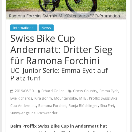
Ramona Forchini ©Armin M. Küstenbrück/EGO-Promotion
International
News
Swiss Bike Cup
Andermatt: Dritter Sieg
für Ramona Forchini
UCI Junior Serie: Emma Eydt auf
Platz fünf
,
,
2019/06/30
Erhard Goller
Cross-Country
Emma Eydt
,
,
,
,
Evie Richards
Kira Böhm
Mountainbike
MTB
Proffix Swiss Bike
,
,
,
,
Cup Andermatt
Ramona Forchini
Ronja Blöchlinger
Sina Frei
Sunny-Angelina Gschwender
Beim Proffix Swiss Bike Cup in Andermatt hat