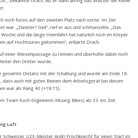
echt“, bekannte Drach. Als er dann anfing das Wasser die Kehle
er.
h noch furios auf den zweiten Platz nach vorne. Im Ziel
 war. „Zweiter? Geil“, rief er aus und schmunzelte. „Das
Woche und die lange Heimfahrt hat natürlich noch im Körper
dann auf Hochtouren gekommen“, erklärte Drach.
auf einer Wiesenpassage zu rennen und überholte dabei noch
inter ihm Dritter wurde.
e gesamte Distanz mit der Schaltung und wurde am Ende 18.
n, dass auch mit guten Beinen dem Arbeitsgerät bei diesen
n war als Rang 40 (+18:15).
m Team Koch Engineerin-Müsing Bikes) als 33. ins Ziel.
nig Luft
 Schweizer U23-Meister Andri Frischknecht für einen Start im