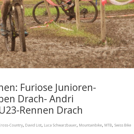
hen: Furiose Junioren-
ben Drach- Andri
 U23-Rennen Drach
,
,
,
,
,
Cross-Country
David List
Luca Schwarzbauer
Mountainbike
MTB
Swiss Bike