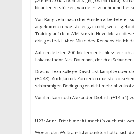
„Zur Mitte des Rennens ging es mir richtig schl
hinunter zu stürzen, wurde es zunehmend bess
Von Rang zehn nach drei Runden arbeitete er sic
angekommen, wusste er gar nicht, wo er gelandet
Training auf dem WM-Kurs in Nove Mesto diese 
drin gesteckt. Aber Mitte des Rennens bin ich 
Auf den letzten 200 Metern entschloss er sich 
Lokalmatador Nick Baumann, der drei Sekunden h
Drachs Teamkollege David List kämpfte über di
(+4:48). Auch Jannick Zurnieden musste einsehe
schlammigen Bedingungen nicht mehr abzutrotze
Vor ihm kam noch Alexander Dietrich (+14:54) vo
U23: Andri Frischknecht macht’s auch mit we
Wegen den Weltranglistenpunkten hatte sich der