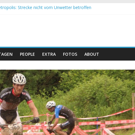
tropolis: Strecke nicht vom Unwetter betroffen
 Obergessertshausen: Mountainbike-Bundesliga startet mit Doppel
si Banyoles: Siege für Carod und Richards
m Andalucia Bike Race: Weltmeister Seewald führt
eizer Doppelsieg beim ersten XCO-Rennen der Saison
TAGEN
PEOPLE
EXTRA
FOTOS
ABOUT