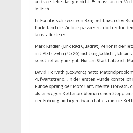
und verstehe das gar nicht. Es muss an der Vorb
kritisch.
Er konnte sich zwar von Rang acht nach drei Ru
Rückstand die Ziellinie passieren, doch zufried
konstatierte er.
Mark Kindler (Link Rad Quadrat) verlor in der l
mit Platz zehn (+5:26) nicht unglücklich. „Ich bi
sonst lief es ganz gut. Nur am Start hatte ich M
David Horvath (Lexware) hatte Materialprobleme
Aufwärtstrend. „In der ersten Runde konnte ich 
Runde sprang der Motor an“, meinte Horvath, der
als er wegen Kettenproblemen einen Stopp einle
der Führung und irgendwann hat es mir die Kett