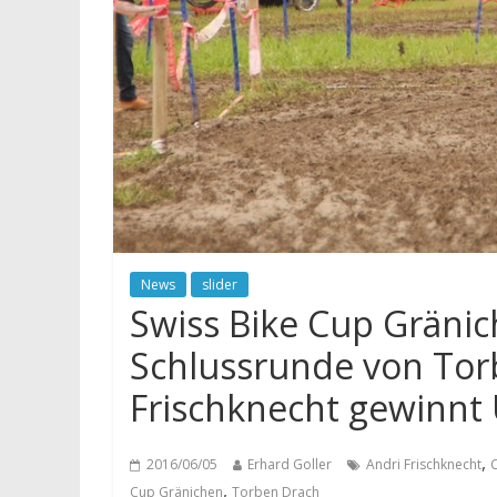
News
slider
Swiss Bike Cup Gränic
Schlussrunde von Tor
Frischknecht gewinnt
,
2016/06/05
Erhard Goller
Andri Frischknecht
,
Cup Gränichen
Torben Drach