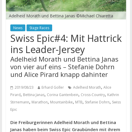
Adelheid Morath und Bettina Janas ©Michael Chiaretta
News
Stage Races
Swiss Epic#4: Mit Hattrick
ins Leader-Jersey
Adelheid Morath und Bettina Janas
von vier auf eins – Stefanie Dohrn
und Alice Pirard knapp dahinter
,
2019/08/23
Erhard Goller
Adelheid Morath
Alice
,
,
,
,
Pirard
Bettina Janas
Corina Gantenbein
Cross-Country
Kathrin
,
,
,
,
,
Stirnemann
Marathon
Mountainbike
MTB
Stefanie Dohrn
Swiss
Epic
Die Freiburgerinnen Adelheid Morath und Bettina
Janas haben beim Swiss Epic Graubünden mit ihrem