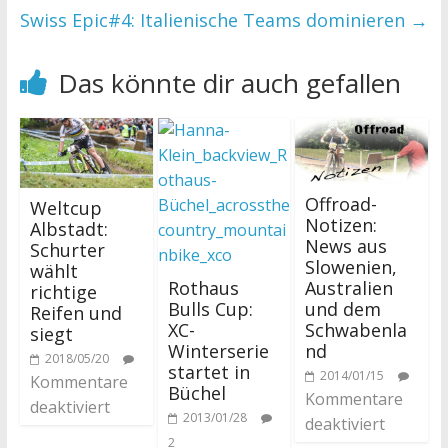
Swiss Epic#4: Italienische Teams dominieren
→
Das könnte dir auch gefallen
Offroad-
Weltcup
Notizen:
Albstadt:
News aus
Schurter
Slowenien,
wählt
Rothaus
Australien
richtige
Bulls Cup:
und dem
Reifen und
XC-
Schwabenla
siegt
Winterserie
nd
2018/05/20
startet in
2014/01/15
Kommentare
Büchel
Kommentare
deaktiviert
2013/01/28
deaktiviert
2