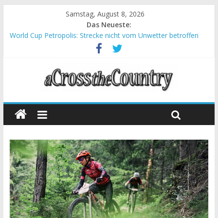
Samstag, August 8, 2026
Das Neueste:
World Cup Petropolis: Strecke nicht vom Unwetter betroffen
Krumbach und Obergessertshausen: Mountainbike-Bundesliga
startet mit Doppelevent
Supercup Massi Banyoles: Siege für Carod und Richards
Halbzeit beim Andalucia Bike Race: Weltmeister Seewald führt
Chelva: Schweizer Doppelsieg beim ersten XCO-Rennen der
Saison