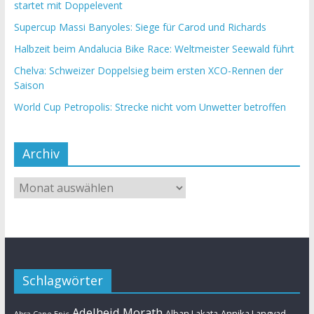
startet mit Doppelevent
Supercup Massi Banyoles: Siege für Carod und Richards
Halbzeit beim Andalucia Bike Race: Weltmeister Seewald führt
Chelva: Schweizer Doppelsieg beim ersten XCO-Rennen der
Saison
World Cup Petropolis: Strecke nicht vom Unwetter betroffen
Archiv
Schlagwörter
Adelheid Morath
Alban Lakata
Annika Langvad
Absa Cape Epic