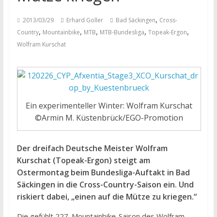
,
2013/03/29
Erhard Goller
Bad Säckingen
Cross-
,
,
,
,
,
Country
Mountainbike
MTB
MTB-Bundesliga
Topeak-Ergon
Wolfram Kurschat
Ein experimenteller Winter: Wolfram Kurschat
©Armin M. Küstenbrück/EGO-Promotion
Der dreifach Deutsche Meister Wolfram
Kurschat (Topeak-Ergon) steigt am
Ostermontag beim Bundesliga-Auftakt in Bad
Säckingen in die Cross-Country-Saison ein. Und
riskiert dabei, „einen auf die Mütze zu kriegen.“
Die gefühlt 227. Mountainbike-Saison des Wolfram