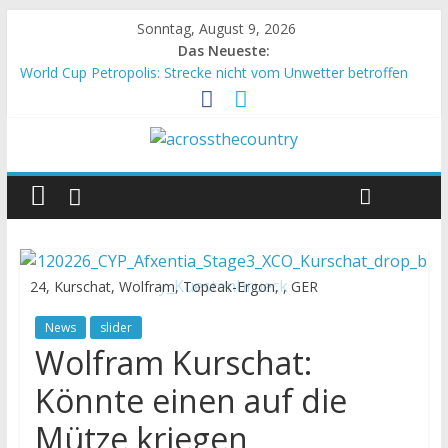
Sonntag, August 9, 2026
Das Neueste:
World Cup Petropolis: Strecke nicht vom Unwetter betroffen
Krumbach und Obergessertshausen: Mountainbike-Bundesliga
startet mit Doppelevent
Supercup Massi Banyoles: Siege für Carod und Richards
Halbzeit beim Andalucia Bike Race: Weltmeister Seewald führt
Chelva: Schweizer Doppelsieg beim ersten XCO-Rennen der
Saison
24, Kurschat, Wolfram, Topeak-Ergon, , GER
News
slider
Wolfram Kurschat:
Könnte einen auf die
Mütze kriegen