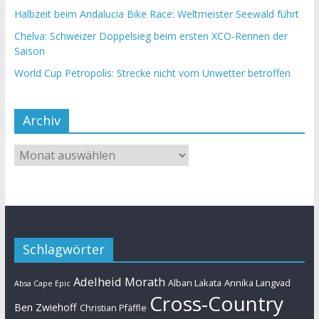
Halbzeit beim Andalucia Bike Race: Weltmeister Seewald führt
Chelva: Schweizer Doppelsieg beim ersten XCO-Rennen der
Saison
World Cup Petropolis: Strecke nicht vom Unwetter betroffen
Archiv
Schlagwörter
Adelheid Morath
Alban Lakata
Annika Langvad
Absa Cape Epic
Cross-Country
Ben Zwiehoff
Christian Pfäffle