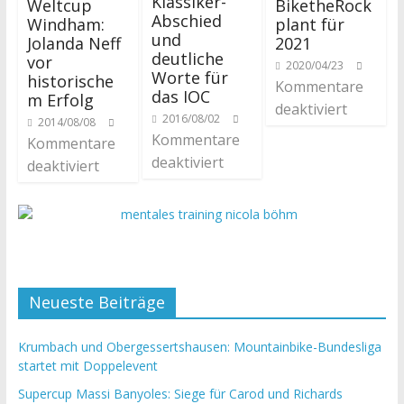
Klassiker-
Weltcup
BiketheRock
Abschied
Windham:
plant für
und
Jolanda Neff
2021
deutliche
vor
2020/04/23
Worte für
historische
Kommentare
das IOC
m Erfolg
deaktiviert
2016/08/02
2014/08/08
Kommentare
Kommentare
deaktiviert
deaktiviert
Neueste Beiträge
Krumbach und Obergessertshausen: Mountainbike-Bundesliga
startet mit Doppelevent
Supercup Massi Banyoles: Siege für Carod und Richards