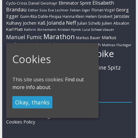
Elisabeth
Eliminator Sprint
Cyclo-Cross
Daniel Geismayr
Brandau
Georg
Florian Vogel
Esther Süss
Eva Lechner
Fabian Giger
Egger
Jaroslav
Helen Grobert
Gunn-Rita Dahle-Flesjaa
Hanna Klein
Jolanda Neff
Kulhavy
Jochen Käß
Julien Absalon
Julian Schelb
Karl Platt
Kathrin Stirnemann
Kristian Hynek
Luca Schwarzbauer
Marathon
Manuel Fumic
Markus
Markus Bauer
Markus Schulte-Lünzum
Kaufmann
Martin Gluth
Mathias Flückiger
Mountainbike
Cookies
Moritz Milatz
Max Brandl
MTB
Sabine Spitz
Nino Schurter
Nadine Rieder
Simon Stiebjahn
Urs Huber
UCI
This site uses cookies:
Find out
more info about.
Impressum
Okay, thanks
Impressum / Kontakt
Datenschutzerklärung
Cookies Policy