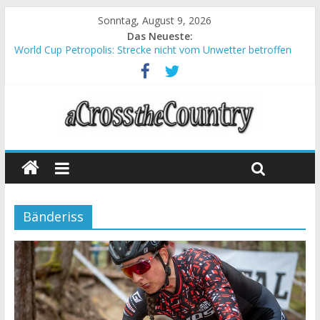
Sonntag, August 9, 2026
Das Neueste:
World Cup Petropolis: Strecke nicht vom Unwetter betroffen
Krumbach und Obergessertshausen: Mountainbike-Bundesliga
startet mit Doppelevent
Supercup Massi Banyoles: Siege für Carod und Richards
Halbzeit beim Andalucia Bike Race: Weltmeister Seewald führt
Chelva: Schweizer Doppelsieg beim ersten XCO-Rennen der
Saison
Bänderiss