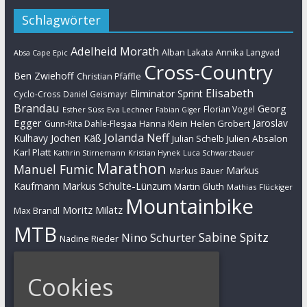
Schlagwörter
Adelheid Morath
Alban Lakata
Annika Langvad
Absa Cape Epic
Cross-Country
Ben Zwiehoff
Christian Pfäffle
Elisabeth
Eliminator Sprint
Cyclo-Cross
Daniel Geismayr
Brandau
Georg
Florian Vogel
Esther Süss
Eva Lechner
Fabian Giger
Egger
Jaroslav
Helen Grobert
Gunn-Rita Dahle-Flesjaa
Hanna Klein
Jolanda Neff
Kulhavy
Jochen Käß
Julien Absalon
Julian Schelb
Karl Platt
Kathrin Stirnemann
Kristian Hynek
Luca Schwarzbauer
Marathon
Manuel Fumic
Markus
Markus Bauer
Markus Schulte-Lünzum
Kaufmann
Martin Gluth
Mathias Flückiger
Mountainbike
Moritz Milatz
Max Brandl
MTB
Sabine Spitz
Nino Schurter
Nadine Rieder
Simon Stiebjahn
Urs Huber
UCI
Cookies
Impressum