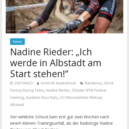
News
Nadine Rieder: „Ich
werde in Albstadt am
Start stehen!“
,
2021/04/23
Armin M. Küstenbrück
Bänderiss
Ghost
,
,
Factory Racing Team
Nadine Rieder
Ötztaler MTB-Festival
,
,
Haiming
Sunshine-Race Nals
UCI Mountainbike Weltcup
Albstadt
Der wirkliche Schock kam erst gut zwei Wochen nach
einem kleinen Trainingsunfall, als der Radiologe Nadine