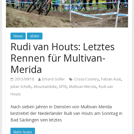
News
slider
Rudi van Houts: Letztes
Rennen für Multivan-
Merida
,
,
2015/09/18
Erhard Goller
Cross-Country
Fabian Aust
,
,
,
,
Julian Schelb
Mountainbike
MTB
Multivan-Merida
Rudi van
Houts
Nach sieben Jahren in Diensten von Multivan-Merida
bestreitet der Niederländer Rudi van Houts am Sonntag in
Bad Säckingen sein letztes
Mehr lesen