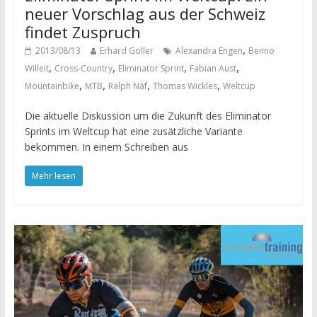
neuer Vorschlag aus der Schweiz
findet Zuspruch
,
2013/08/13
Erhard Goller
Alexandra Engen
Benno
,
,
,
,
Willeit
Cross-Country
Eliminator Sprint
Fabian Aust
,
,
,
,
Mountainbike
MTB
Ralph Näf
Thomas Wickles
Weltcup
Die aktuelle Diskussion um die Zukunft des Eliminator
Sprints im Weltcup hat eine zusätzliche Variante
bekommen. In einem Schreiben aus
Mehr lesen