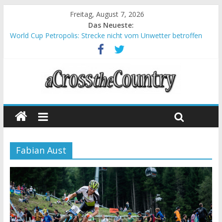
Freitag, August 7, 2026
Das Neueste:
World Cup Petropolis: Strecke nicht vom Unwetter betroffen
Krumbach und Obergessertshausen: Mountainbike-Bundesliga
startet mit Doppelevent
Supercup Massi Banyoles: Siege für Carod und Richards
Halbzeit beim Andalucia Bike Race: Weltmeister Seewald führt
Chelva: Schweizer Doppelsieg beim ersten XCO-Rennen der
Saison
Fabian Aust