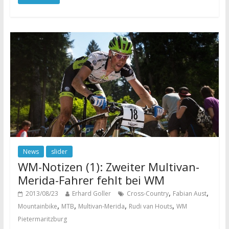
News
slider
WM-Notizen (1): Zweiter Multivan-
Merida-Fahrer fehlt bei WM
,
,
2013/08/23
Erhard Goller
Cross-Country
Fabian Aust
,
,
,
,
Mountainbike
MTB
Multivan-Merida
Rudi van Houts
WM
Pietermaritzburg