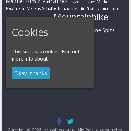
Marathon
Manuel Fumic
Markus
Markus Bauer
Markus Schulte-Lünzum
Kaufmann
Martin Gluth
Mathias Flückiger
Mountainbike
Moritz Milatz
Max Brandl
MTB
Cookies
Sabine Spitz
Nino Schurter
Nadine Rieder
Simon Stiebjahn
Urs Huber
UCI
This site uses cookies:
Find out
Impressum
more info about.
Impressum / Kontakt
Okay, thanks
Datenschutzerklärung
Cookies Policy
Copyright © 2026
acrossthecountry
. Alle Rechte vorbehalten.