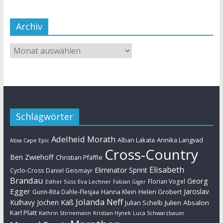
Archiv
Schlagwörter
Adelheid Morath
Alban Lakata
Annika Langvad
Absa Cape Epic
Cross-Country
Ben Zwiehoff
Christian Pfäffle
Elisabeth
Eliminator Sprint
Cyclo-Cross
Daniel Geismayr
Brandau
Georg
Florian Vogel
Esther Süss
Eva Lechner
Fabian Giger
Egger
Jaroslav
Helen Grobert
Gunn-Rita Dahle-Flesjaa
Hanna Klein
Jolanda Neff
Kulhavy
Jochen Käß
Julien Absalon
Julian Schelb
Karl Platt
Kathrin Stirnemann
Kristian Hynek
Luca Schwarzbauer