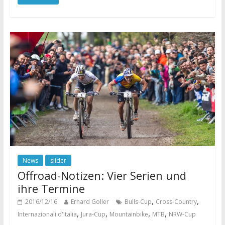
News
slider
Offroad-Notizen: Vier Serien und
ihre Termine
,
,
2016/12/16
Erhard Goller
Bulls-Cup
Cross-Country
,
,
,
,
Internazionali d'Italia
Jura-Cup
Mountainbike
MTB
NRW-Cup