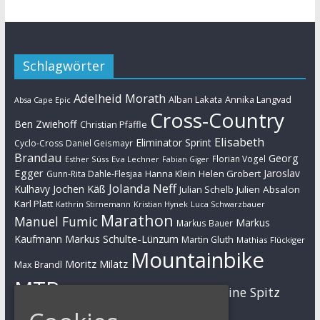
Schlagwörter
Adelheid Morath
Alban Lakata
Annika Langvad
Absa Cape Epic
Cross-Country
Ben Zwiehoff
Christian Pfäffle
Elisabeth
Eliminator Sprint
Cyclo-Cross
Daniel Geismayr
Brandau
Georg
Florian Vogel
Esther Süss
Eva Lechner
Fabian Giger
Egger
Jaroslav
Helen Grobert
Gunn-Rita Dahle-Flesjaa
Hanna Klein
Jolanda Neff
Kulhavy
Jochen Käß
Julien Absalon
Julian Schelb
Karl Platt
Kathrin Stirnemann
Kristian Hynek
Luca Schwarzbauer
Marathon
Manuel Fumic
Markus
Markus Bauer
Markus Schulte-Lünzum
Kaufmann
Martin Gluth
Mathias Flückiger
Mountainbike
Moritz Milatz
Max Brandl
MTB
Sabine Spitz
Nino Schurter
Nadine Rieder
Simon Stiebjahn
Urs Huber
UCI