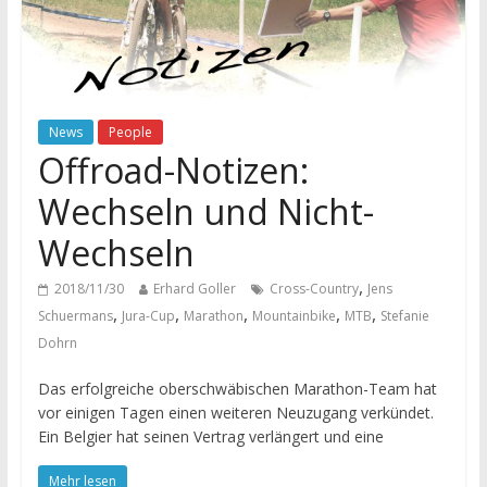
News
People
Offroad-Notizen:
Wechseln und Nicht-
Wechseln
,
2018/11/30
Erhard Goller
Cross-Country
Jens
,
,
,
,
,
Schuermans
Jura-Cup
Marathon
Mountainbike
MTB
Stefanie
Dohrn
Das erfolgreiche oberschwäbischen Marathon-Team hat
vor einigen Tagen einen weiteren Neuzugang verkündet.
Ein Belgier hat seinen Vertrag verlängert und eine
Mehr lesen