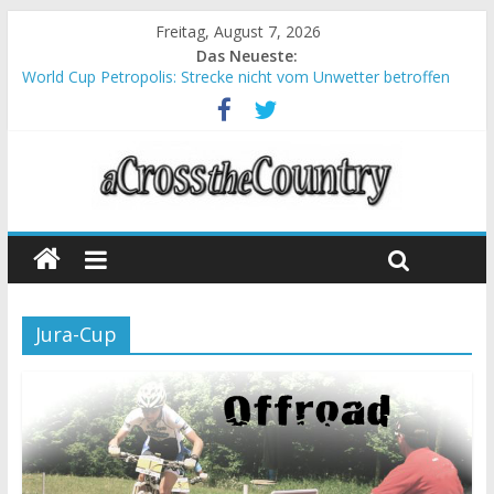
Freitag, August 7, 2026
Das Neueste:
World Cup Petropolis: Strecke nicht vom Unwetter betroffen
Krumbach und Obergessertshausen: Mountainbike-Bundesliga
startet mit Doppelevent
Supercup Massi Banyoles: Siege für Carod und Richards
Halbzeit beim Andalucia Bike Race: Weltmeister Seewald führt
Chelva: Schweizer Doppelsieg beim ersten XCO-Rennen der
Saison
Jura-Cup