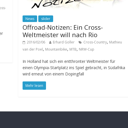
oss-
News
slider
Offroad-Notizen: Ein Cross-
Weltmeister will nach Rio
er
,
2016/02/06
Erhard Goller
Cross-Country
Mathieu
,
,
,
van der Poel
Mountainbike
MTB
NRW-Cup
In Holland hat sich ein entthronter Weltmeister für
einen Olympia-Startplatz ins Spiel gebracht, in Südafrika
wird erneut von einem Dopingfall
Mehr lesen