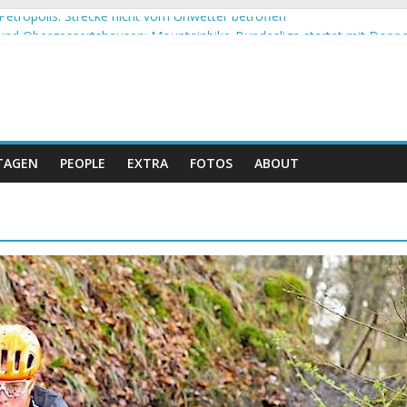
Petropolis: Strecke nicht vom Unwetter betroffen
nd Obergessertshausen: Mountainbike-Bundesliga startet mit Doppe
assi Banyoles: Siege für Carod und Richards
eim Andalucia Bike Race: Weltmeister Seewald führt
hweizer Doppelsieg beim ersten XCO-Rennen der Saison
TAGEN
PEOPLE
EXTRA
FOTOS
ABOUT