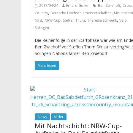
,
2017/04/24
Erhard Goller
Ben Zwiehoff
Cross
,
,
Country
Deutsche Hochschulmeisterschaften
Mountainb
,
,
,
,
MTB
NRW-Cup
Steffen Thum
Theresia Schwenk
Velo
Solingen
Die Reihenfolge in der Startphase war wie am Ende
Ben Zwiehoff vor Steffen Thum ©Insa Iverding/Vel
Solingen Nationalfahrer Ben Zwiehoff
Mehr lesen
News
slider
Mit Nachtschicht: NRW-Cup-