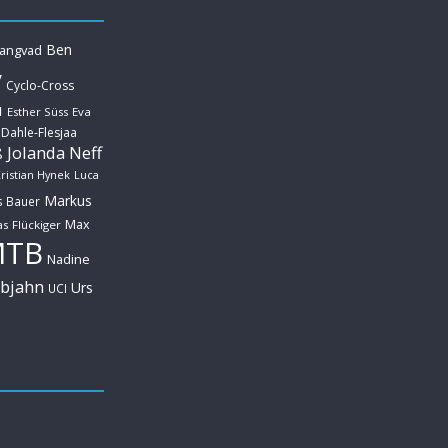
Ben
Langvad
y
Cyclo-Cross
u
Esther Süss
Eva
 Dahle-Flesjaa
Jolanda Neff
ß
ristian Hynek
Luca
Markus
s Bauer
Max
s Flückiger
MTB
Nadine
ebjahn
Urs
UCI