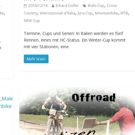
,
-
2016/12/16
Erhard Goller
Bulls-Cup
Cross-
,
,
,
,
,
,
ike
Country
Internazionali d'Italia
Jura-Cup
Mountainbike
MTB
NRW-Cup
Termine, Cups und Serien: In Italien werden es fünf
Rennen, eines mit HC-Status. Ein Winter-Cup kommt
.
mit vier Stationen, eine
o
Mehr lesen