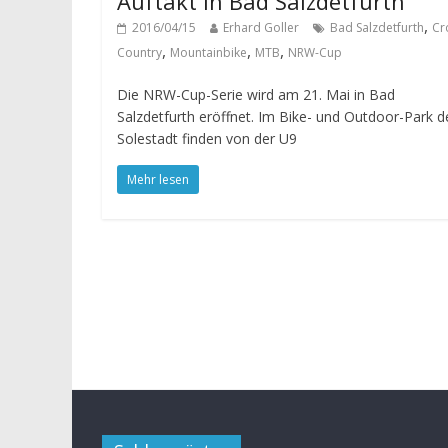
Auftakt in Bad Salzdetfurth
,
2016/04/15
Erhard Goller
Bad Salzdetfurth
Cr
,
,
,
Country
Mountainbike
MTB
NRW-Cup
Die NRW-Cup-Serie wird am 21. Mai in Bad
Salzdetfurth eröffnet. Im Bike- und Outdoor-Park d
Solestadt finden von der U9
Mehr lesen