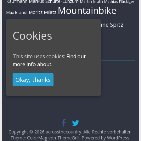
Markus Schulte-Lünzum
Kaufmann
Martin Gluth
Mathias Flückiger
Mountainbike
Moritz Milatz
Max Brandl
MTB
Sabine Spitz
Nino Schurter
Nadine Rieder
Cookies
Simon Stiebjahn
Urs Huber
UCI
Impressum
This site uses cookies:
Find out
more info about.
Impressum / Kontakt
Datenschutzerklärung
Okay, thanks
Cookies Policy
Copyright © 2026
acrossthecountry
. Alle Rechte vorbehalten.
Theme: ColorMag von
ThemeGrill
. Powered by
WordPress
.