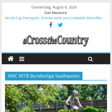
Donnerstag, August 6, 2026
Das Neueste:
World Cup Petropolis: Strecke nicht vom Unwetter betroffen
Krumbach und Obergessertshausen: Mountainbike-Bundesliga
startet mit Doppelevent
Supercup Massi Banyoles: Siege für Carod und Richards
Halbzeit beim Andalucia Bike Race: Weltmeister Seewald führt
Chelva: Schweizer Doppelsieg beim ersten XCO-Rennen der
Saison
KMC MTB-Bundesliga Saalhausen