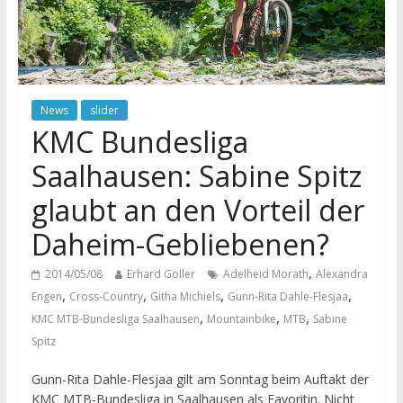
News
slider
KMC Bundesliga
Saalhausen: Sabine Spitz
glaubt an den Vorteil der
Daheim-Gebliebenen?
,
2014/05/08
Erhard Goller
Adelheid Morath
Alexandra
,
,
,
,
Engen
Cross-Country
Githa Michiels
Gunn-Rita Dahle-Flesjaa
,
,
,
KMC MTB-Bundesliga Saalhausen
Mountainbike
MTB
Sabine
Spitz
Gunn-Rita Dahle-Flesjaa gilt am Sonntag beim Auftakt der
KMC MTB-Bundesliga in Saalhausen als Favoritin. Nicht