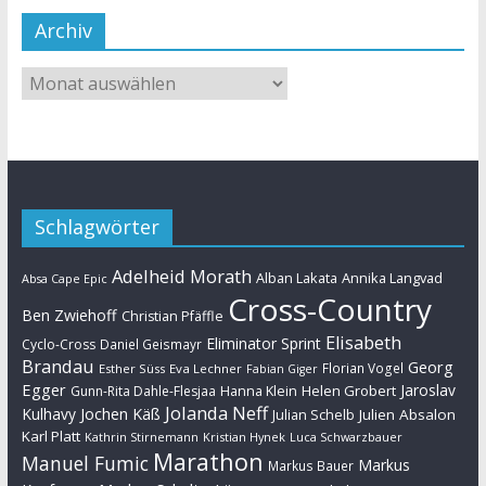
Archiv
Schlagwörter
Adelheid Morath
Alban Lakata
Annika Langvad
Absa Cape Epic
Cross-Country
Ben Zwiehoff
Christian Pfäffle
Elisabeth
Eliminator Sprint
Cyclo-Cross
Daniel Geismayr
Brandau
Georg
Florian Vogel
Esther Süss
Eva Lechner
Fabian Giger
Egger
Jaroslav
Helen Grobert
Gunn-Rita Dahle-Flesjaa
Hanna Klein
Jolanda Neff
Kulhavy
Jochen Käß
Julien Absalon
Julian Schelb
Karl Platt
Kathrin Stirnemann
Kristian Hynek
Luca Schwarzbauer
Marathon
Manuel Fumic
Markus
Markus Bauer