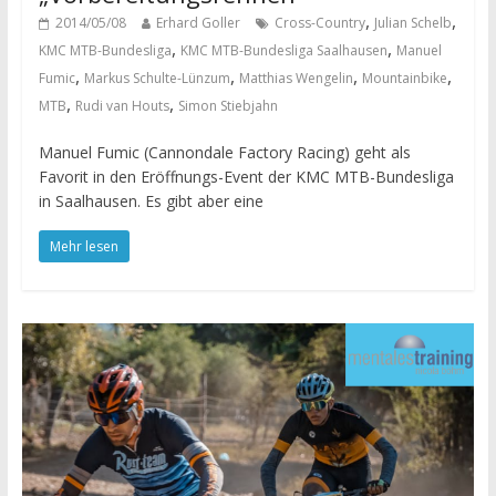
,
,
2014/05/08
Erhard Goller
Cross-Country
Julian Schelb
,
,
KMC MTB-Bundesliga
KMC MTB-Bundesliga Saalhausen
Manuel
,
,
,
,
Fumic
Markus Schulte-Lünzum
Matthias Wengelin
Mountainbike
,
,
MTB
Rudi van Houts
Simon Stiebjahn
Manuel Fumic (Cannondale Factory Racing) geht als
Favorit in den Eröffnungs-Event der KMC MTB-Bundesliga
in Saalhausen. Es gibt aber eine
Mehr lesen