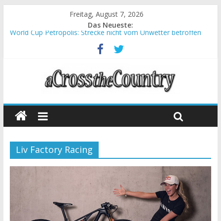
Freitag, August 7, 2026
Das Neueste:
World Cup Petropolis: Strecke nicht vom Unwetter betroffen
Krumbach und Obergessertshausen: Mountainbike-Bundesliga
startet mit Doppelevent
Supercup Massi Banyoles: Siege für Carod und Richards
Halbzeit beim Andalucia Bike Race: Weltmeister Seewald führt
Chelva: Schweizer Doppelsieg beim ersten XCO-Rennen der
Saison
Liv Factory Racing