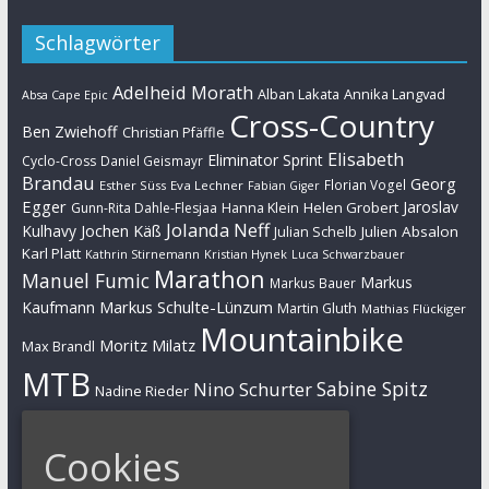
Schlagwörter
Adelheid Morath
Alban Lakata
Annika Langvad
Absa Cape Epic
Cross-Country
Ben Zwiehoff
Christian Pfäffle
Elisabeth
Eliminator Sprint
Cyclo-Cross
Daniel Geismayr
Brandau
Georg
Florian Vogel
Esther Süss
Eva Lechner
Fabian Giger
Egger
Jaroslav
Helen Grobert
Gunn-Rita Dahle-Flesjaa
Hanna Klein
Jolanda Neff
Kulhavy
Jochen Käß
Julien Absalon
Julian Schelb
Karl Platt
Kathrin Stirnemann
Kristian Hynek
Luca Schwarzbauer
Marathon
Manuel Fumic
Markus
Markus Bauer
Markus Schulte-Lünzum
Kaufmann
Martin Gluth
Mathias Flückiger
Mountainbike
Moritz Milatz
Max Brandl
MTB
Sabine Spitz
Nino Schurter
Nadine Rieder
Simon Stiebjahn
Urs Huber
UCI
Cookies