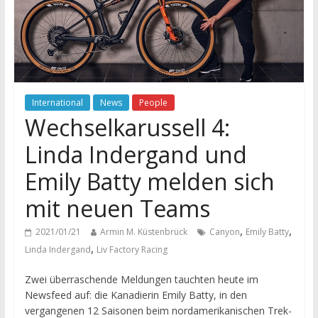
International
News
People
Wechselkarussell 4:
Linda Indergand und
Emily Batty melden sich
mit neuen Teams
,
,
2021/01/21
Armin M. Küstenbrück
Canyon
Emily Batty
,
Linda Indergand
Liv Factory Racing
Zwei überraschende Meldungen tauchten heute im
Newsfeed auf: die Kanadierin Emily Batty, in den
vergangenen 12 Saisonen beim nordamerikanischen Trek-