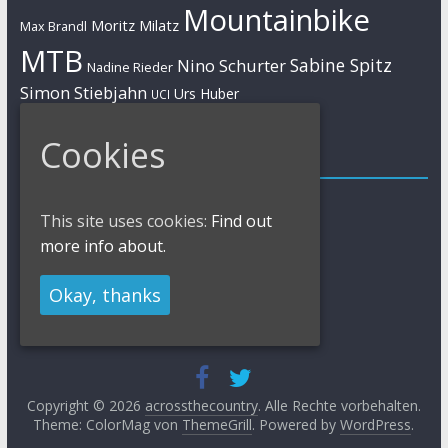
Mountainbike
Moritz Milatz
Max Brandl
MTB
Sabine Spitz
Nino Schurter
Nadine Rieder
Simon Stiebjahn
Urs Huber
UCI
Cookies
Impressum
Impressum / Kontakt
This site uses cookies:
Find out
Datenschutzerklärung
Cookies Policy
more info about.
Okay, thanks
Copyright © 2026
acrossthecountry
. Alle Rechte vorbehalten.
Theme: ColorMag von
ThemeGrill
. Powered by
WordPress
.