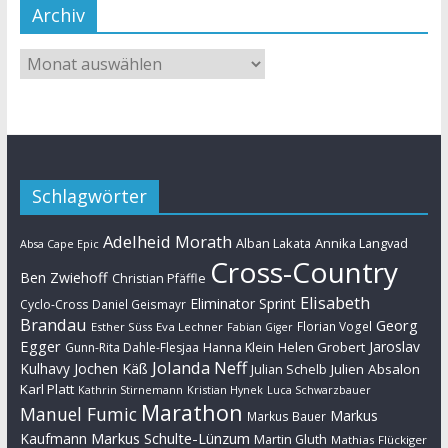
Archiv
Schlagwörter
Adelheid Morath
Alban Lakata
Annika Langvad
Absa Cape Epic
Cross-Country
Ben Zwiehoff
Christian Pfäffle
Elisabeth
Eliminator Sprint
Cyclo-Cross
Daniel Geismayr
Brandau
Georg
Florian Vogel
Esther Süss
Eva Lechner
Fabian Giger
Egger
Jaroslav
Helen Grobert
Gunn-Rita Dahle-Flesjaa
Hanna Klein
Jolanda Neff
Kulhavy
Jochen Käß
Julien Absalon
Julian Schelb
Karl Platt
Kathrin Stirnemann
Kristian Hynek
Luca Schwarzbauer
Marathon
Manuel Fumic
Markus
Markus Bauer
Markus Schulte-Lünzum
Kaufmann
Martin Gluth
Mathias Flückiger