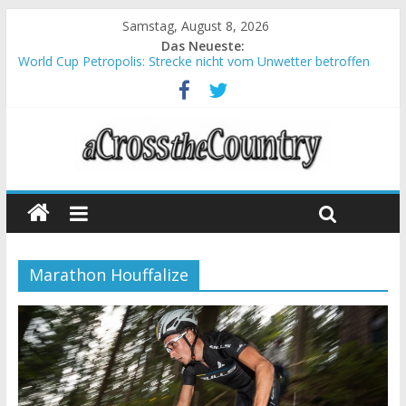
Samstag, August 8, 2026
Das Neueste:
World Cup Petropolis: Strecke nicht vom Unwetter betroffen
Krumbach und Obergessertshausen: Mountainbike-Bundesliga
startet mit Doppelevent
Supercup Massi Banyoles: Siege für Carod und Richards
Halbzeit beim Andalucia Bike Race: Weltmeister Seewald führt
Chelva: Schweizer Doppelsieg beim ersten XCO-Rennen der
Saison
Marathon Houffalize