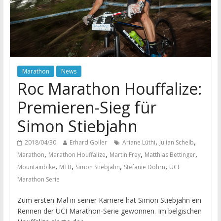
Marathon
News
Roc Marathon Houffalize:
Premieren-Sieg für
Simon Stiebjahn
,
,
2018/04/30
Erhard Goller
Ariane Lüthi
Julian Schelb
,
,
,
,
Marathon
Marathon Houffalize
Martin Frey
Matthias Bettinger
,
,
,
,
Mountainbike
MTB
Simon Stiebjahn
Stefanie Dohrn
UCI
Marathon Serie
Zum ersten Mal in seiner Karriere hat Simon Stiebjahn ein
Rennen der UCI Marathon-Serie gewonnen. Im belgischen