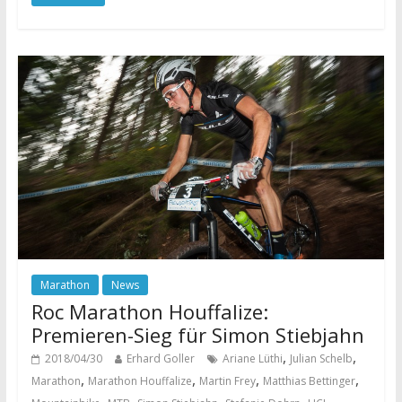
Marathon
News
Roc Marathon Houffalize:
Premieren-Sieg für Simon Stiebjahn
,
,
2018/04/30
Erhard Goller
Ariane Lüthi
Julian Schelb
,
,
,
,
Marathon
Marathon Houffalize
Martin Frey
Matthias Bettinger