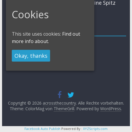
MTB
Sabine Spitz
Nino Schurter
Nadine Rieder
Simon Stiebjahn
Cookies
Urs Huber
UCI
Impressum
This site uses cookies:
Find out
more info about.
Impressum / Kontakt
Datenschutzerklärung
Cookies Policy
Okay, thanks
Copyright © 2026
acrossthecountry
. Alle Rechte vorbehalten.
Theme: ColorMag von
ThemeGrill
. Powered by
WordPress
.
Facebook Auto Publish
Powered By :
XYZScripts.com