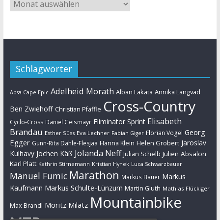
Schlagwörter
Adelheid Morath
Alban Lakata
Annika Langvad
Absa Cape Epic
Cross-Country
Ben Zwiehoff
Christian Pfäffle
Elisabeth
Eliminator Sprint
Cyclo-Cross
Daniel Geismayr
Brandau
Georg
Florian Vogel
Esther Süss
Eva Lechner
Fabian Giger
Egger
Jaroslav
Helen Grobert
Gunn-Rita Dahle-Flesjaa
Hanna Klein
Jolanda Neff
Kulhavy
Jochen Käß
Julien Absalon
Julian Schelb
Karl Platt
Kathrin Stirnemann
Kristian Hynek
Luca Schwarzbauer
Marathon
Manuel Fumic
Markus
Markus Bauer
Markus Schulte-Lünzum
Kaufmann
Martin Gluth
Mathias Flückiger
Mountainbike
Moritz Milatz
Max Brandl