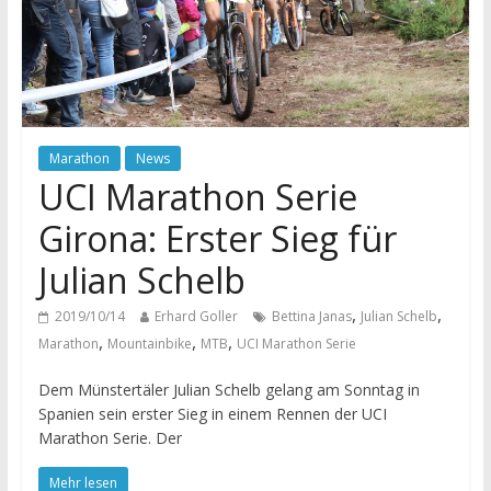
Marathon
News
UCI Marathon Serie
Girona: Erster Sieg für
Julian Schelb
,
,
2019/10/14
Erhard Goller
Bettina Janas
Julian Schelb
,
,
,
Marathon
Mountainbike
MTB
UCI Marathon Serie
Dem Münstertäler Julian Schelb gelang am Sonntag in
Spanien sein erster Sieg in einem Rennen der UCI
Marathon Serie. Der
Mehr lesen