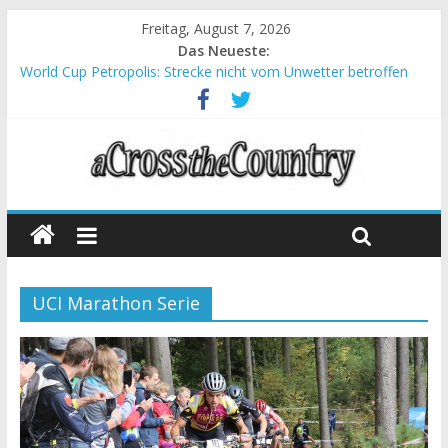
Freitag, August 7, 2026
Das Neueste:
World Cup Petropolis: Strecke nicht vom Unwetter betroffen
Krumbach und Obergessertshausen: Mountainbike-Bundesliga
startet mit Doppelevent
Supercup Massi Banyoles: Siege für Carod und Richards
Halbzeit beim Andalucia Bike Race: Weltmeister Seewald führt
Chelva: Schweizer Doppelsieg beim ersten XCO-Rennen der
Saison
UCI Marathon Serie