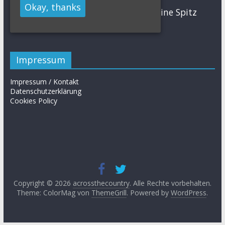
MTB
Okay, thanks
Sabine Spitz
Nino Schurter
Nadine Rieder
Simon Stiebjahn
Urs Huber
UCI
Impressum
Impressum / Kontakt
Datenschutzerklärung
Cookies Policy
Copyright © 2026
acrossthecountry
. Alle Rechte vorbehalten.
Theme: ColorMag von
ThemeGrill
. Powered by
WordPress
.