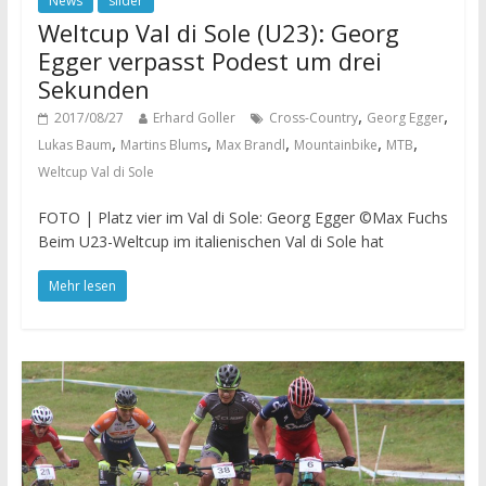
News
slider
Weltcup Val di Sole (U23): Georg
Egger verpasst Podest um drei
Sekunden
,
,
2017/08/27
Erhard Goller
Cross-Country
Georg Egger
,
,
,
,
,
Lukas Baum
Martins Blums
Max Brandl
Mountainbike
MTB
Weltcup Val di Sole
FOTO | Platz vier im Val di Sole: Georg Egger ©Max Fuchs
Beim U23-Weltcup im italienischen Val di Sole hat
Mehr lesen