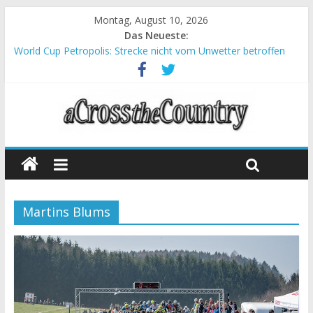
Montag, August 10, 2026
Das Neueste:
World Cup Petropolis: Strecke nicht vom Unwetter betroffen
Krumbach und Obergessertshausen: Mountainbike-Bundesliga
startet mit Doppelevent
Supercup Massi Banyoles: Siege für Carod und Richards
Halbzeit beim Andalucia Bike Race: Weltmeister Seewald führt
Chelva: Schweizer Doppelsieg beim ersten XCO-Rennen der
Saison
Martins Blums