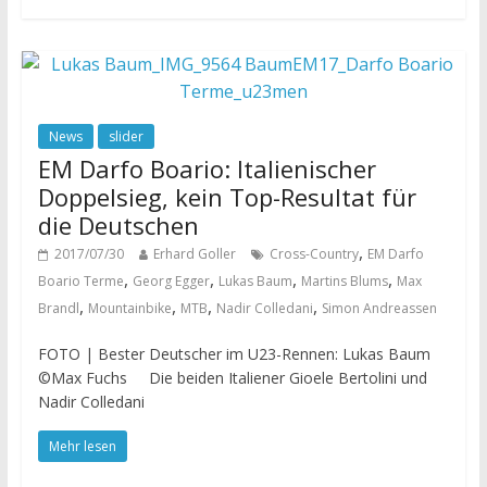
News
slider
EM Darfo Boario: Italienischer
Doppelsieg, kein Top-Resultat für
die Deutschen
,
2017/07/30
Erhard Goller
Cross-Country
EM Darfo
,
,
,
,
Boario Terme
Georg Egger
Lukas Baum
Martins Blums
Max
,
,
,
,
Brandl
Mountainbike
MTB
Nadir Colledani
Simon Andreassen
FOTO | Bester Deutscher im U23-Rennen: Lukas Baum
©Max Fuchs Die beiden Italiener Gioele Bertolini und
Nadir Colledani
Mehr lesen