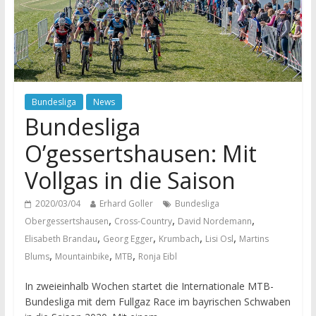
Bundesliga
News
Bundesliga
O’gessertshausen: Mit
Vollgas in die Saison
2020/03/04
Erhard Goller
Bundesliga
,
,
,
Obergessertshausen
Cross-Country
David Nordemann
,
,
,
,
Elisabeth Brandau
Georg Egger
Krumbach
Lisi Osl
Martins
,
,
,
Blums
Mountainbike
MTB
Ronja Eibl
In zweieinhalb Wochen startet die Internationale MTB-
Bundesliga mit dem Fullgaz Race im bayrischen Schwaben