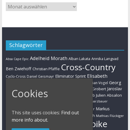
Schlagwörter
Adelheid Morath
Alban Lakata
Annika Langvad
Absa Cape Epic
Cross-Country
Ben Zwiehoff
Christian Pfäffle
Elisabeth
Eliminator Sprint
Cyclo-Cross
Daniel Geismayr
Brandau
Georg
Florian Vogel
Esther Süss
Eva Lechner
Fabian Giger
Egger
Jaroslav
Helen Grobert
Gunn-Rita Dahle-Flesjaa
Hanna Klein
Cookies
Jolanda Neff
Kulhavy
Jochen Käß
Julien Absalon
Julian Schelb
Karl Platt
Kathrin Stirnemann
Kristian Hynek
Luca Schwarzbauer
Marathon
Manuel Fumic
Markus
Markus Bauer
This site uses cookies:
Find out
Markus Schulte-Lünzum
Kaufmann
Martin Gluth
Mathias Flückiger
more info about.
Mountainbike
Moritz Milatz
Max Brandl