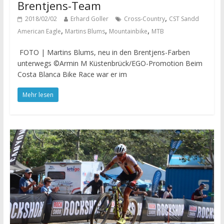
Brentjens-Team
,
2018/02/02
Erhard Goller
Cross-Country
CST Sandd
,
,
,
American Eagle
Martins Blums
Mountainbike
MTB
FOTO | Martins Blums, neu in den Brentjens-Farben
unterwegs ©Armin M Küstenbrück/EGO-Promotion Beim
Costa Blanca Bike Race war er im
Mehr lesen