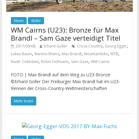
News
slider
WM Cairns (U23): Bronze für Max
Brandl – Sam Gaze verteidigt Titel
,
,
2017/09/08
Erhard Goller
Cross-Country
Georg Egger
,
,
,
,
,
Lukas Baum
Martins Blums
Max Brandl
Mountainbike
MTB
,
,
,
Nadir Colledani
Robin Hofmann
Sam Gaze
WM Cairns
FOTO | Max Brandl auf dem Weg zu U23-Bronze
©Erhard Goller Der Freiburger Max Brandl hat im U23-
Rennen der Cross-Country-Weltmeisterschaften
Mehr lesen