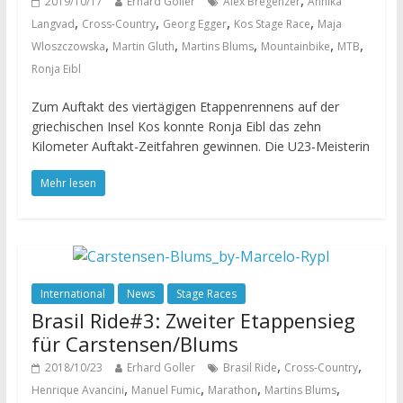
,
2019/10/17
Erhard Goller
Alex Bregenzer
Annika
,
,
,
,
Langvad
Cross-Country
Georg Egger
Kos Stage Race
Maja
,
,
,
,
,
Wloszczowska
Martin Gluth
Martins Blums
Mountainbike
MTB
Ronja Eibl
Zum Auftakt des viertägigen Etappenrennens auf der
griechischen Insel Kos konnte Ronja Eibl das zehn
Kilometer Auftakt-Zeitfahren gewinnen. Die U23-Meisterin
Mehr lesen
International
News
Stage Races
Brasil Ride#3: Zweiter Etappensieg
für Carstensen/Blums
,
,
2018/10/23
Erhard Goller
Brasil Ride
Cross-Country
,
,
,
,
Henrique Avancini
Manuel Fumic
Marathon
Martins Blums