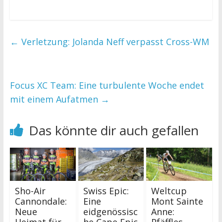
←
Verletzung: Jolanda Neff verpasst Cross-WM
Focus XC Team: Eine turbulente Woche endet
mit einem Aufatmen
→
Das könnte dir auch gefallen
Swiss Epic:
Weltcup
Sho-Air
Eine
Mont Sainte
Cannondale:
eidgenössisc
Anne:
Neue
he Cape Epic
Pfäffles
Heimat für