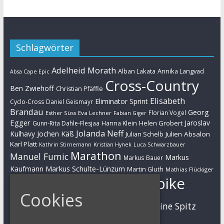
Schlagwörter
Adelheid Morath
Alban Lakata
Annika Langvad
Absa Cape Epic
Cross-Country
Ben Zwiehoff
Christian Pfäffle
Elisabeth
Eliminator Sprint
Cyclo-Cross
Daniel Geismayr
Brandau
Georg
Florian Vogel
Esther Süss
Eva Lechner
Fabian Giger
Egger
Jaroslav
Helen Grobert
Gunn-Rita Dahle-Flesjaa
Hanna Klein
Jolanda Neff
Kulhavy
Jochen Käß
Julien Absalon
Julian Schelb
Karl Platt
Kathrin Stirnemann
Kristian Hynek
Luca Schwarzbauer
Marathon
Manuel Fumic
Markus
Markus Bauer
Markus Schulte-Lünzum
Kaufmann
Martin Gluth
Mathias Flückiger
Mountainbike
Moritz Milatz
Max Brandl
Cookies
MTB
Sabine Spitz
Nino Schurter
Nadine Rieder
Simon Stiebjahn
Urs Huber
UCI