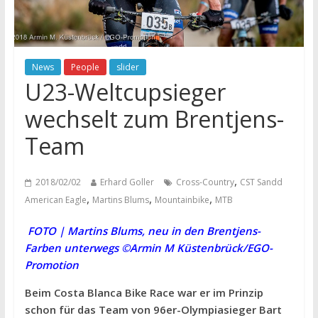
News
People
slider
U23-Weltcupsieger
wechselt zum Brentjens-
Team
,
2018/02/02
Erhard Goller
Cross-Country
CST Sandd
,
,
,
American Eagle
Martins Blums
Mountainbike
MTB
FOTO | Martins Blums, neu in den Brentjens-
Farben unterwegs ©Armin M Küstenbrück/EGO-
Promotion
Beim Costa Blanca Bike Race war er im Prinzip
schon für das Team von 96er-Olympiasieger Bart