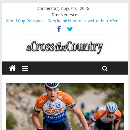
Donnerstag, August 6, 2026
Das Neueste:
World Cup Petropolis: Strecke nicht vom Unwetter betroffen
Krumbach und Obergessertshausen: Mountainbike-Bundesliga
startet mit Doppelevent
Supercup Massi Banyoles: Siege für Carod und Richards
Halbzeit beim Andalucia Bike Race: Weltmeister Seewald führt
Chelva: Schweizer Doppelsieg beim ersten XCO-Rennen der
Saison