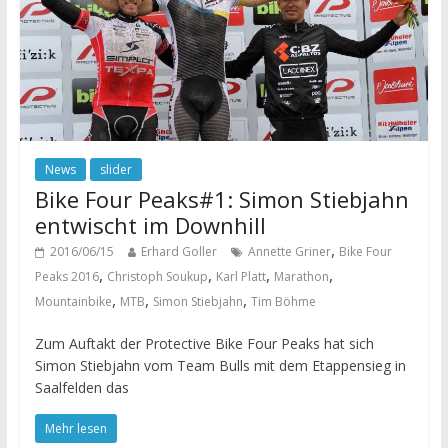
News
slider
Bike Four Peaks#1: Simon Stiebjahn
entwischt im Downhill
,
2016/06/15
Erhard Goller
Annette Griner
Bike Four
,
,
,
,
Peaks 2016
Christoph Soukup
Karl Platt
Marathon
,
,
,
Mountainbike
MTB
Simon Stiebjahn
Tim Böhme
Zum Auftakt der Protective Bike Four Peaks hat sich
Simon Stiebjahn vom Team Bulls mit dem Etappensieg in
Saalfelden das
Mehr lesen