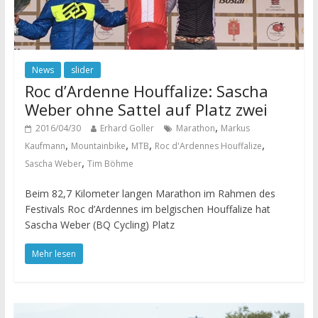
News
slider
Roc d’Ardenne Houffalize: Sascha
Weber ohne Sattel auf Platz zwei
,
2016/04/30
Erhard Goller
Marathon
Markus
,
,
,
,
Kaufmann
Mountainbike
MTB
Roc d'Ardennes Houffalize
,
Sascha Weber
Tim Böhme
Beim 82,7 Kilometer langen Marathon im Rahmen des
Festivals Roc d’Ardennes im belgischen Houffalize hat
Sascha Weber (BQ Cycling) Platz
Mehr lesen