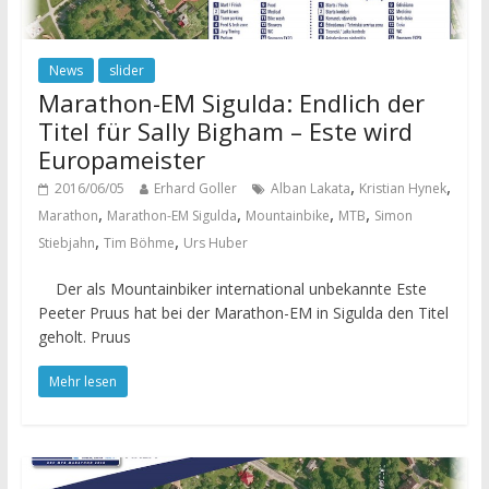
News
slider
Marathon-EM Sigulda: Endlich der
Titel für Sally Bigham – Este wird
Europameister
,
,
2016/06/05
Erhard Goller
Alban Lakata
Kristian Hynek
,
,
,
,
Marathon
Marathon-EM Sigulda
Mountainbike
MTB
Simon
,
,
Stiebjahn
Tim Böhme
Urs Huber
Der als Mountainbiker international unbekannte Este
Peeter Pruus hat bei der Marathon-EM in Sigulda den Titel
geholt. Pruus
Mehr lesen