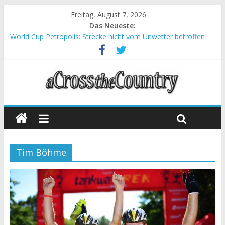
Freitag, August 7, 2026
Das Neueste:
World Cup Petropolis: Strecke nicht vom Unwetter betroffen
Krumbach und Obergessertshausen: Mountainbike-Bundesliga
startet mit Doppelevent
Supercup Massi Banyoles: Siege für Carod und Richards
Halbzeit beim Andalucia Bike Race: Weltmeister Seewald führt
Chelva: Schweizer Doppelsieg beim ersten XCO-Rennen der
Saison
Tim Böhme