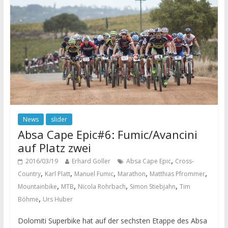
News
slider
Absa Cape Epic#6: Fumic/Avancini
auf Platz zwei
,
2016/03/19
Erhard Goller
Absa Cape Epic
Cross-
,
,
,
,
,
Country
Karl Platt
Manuel Fumic
Marathon
Matthias Pfrommer
,
,
,
,
Mountainbike
MTB
Nicola Rohrbach
Simon Stiebjahn
Tim
,
Böhme
Urs Huber
Dolomiti Superbike hat auf der sechsten Etappe des Absa