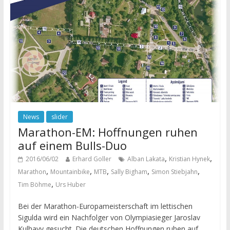
News
slider
Marathon-EM: Hoffnungen ruhen
auf einem Bulls-Duo
,
,
2016/06/02
Erhard Goller
Alban Lakata
Kristian Hynek
,
,
,
,
,
Marathon
Mountainbike
MTB
Sally Bigham
Simon Stiebjahn
,
Tim Böhme
Urs Huber
Bei der Marathon-Europameisterschaft im lettischen
Sigulda wird ein Nachfolger von Olympiasieger Jaroslav
Kulhavy gesucht. Die deutschen Hoffnungen ruhen auf