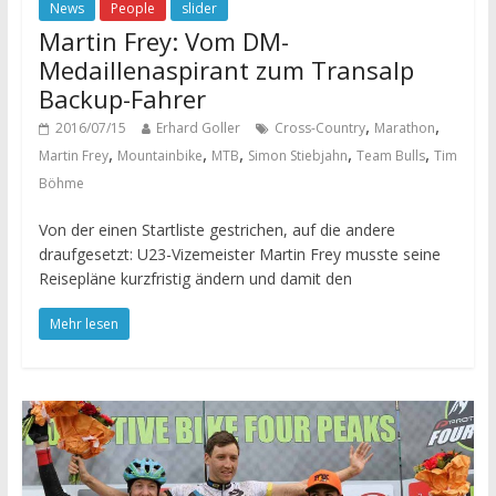
News
People
slider
Martin Frey: Vom DM-
Medaillenaspirant zum Transalp
Backup-Fahrer
,
,
2016/07/15
Erhard Goller
Cross-Country
Marathon
,
,
,
,
,
Martin Frey
Mountainbike
MTB
Simon Stiebjahn
Team Bulls
Tim
Böhme
Von der einen Startliste gestrichen, auf die andere
draufgesetzt: U23-Vizemeister Martin Frey musste seine
Reisepläne kurzfristig ändern und damit den
Mehr lesen