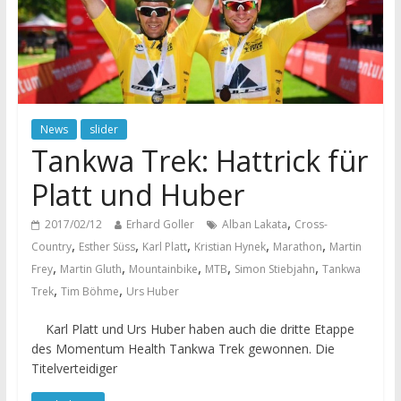
News
slider
Tankwa Trek: Hattrick für
Platt und Huber
,
2017/02/12
Erhard Goller
Alban Lakata
Cross-
,
,
,
,
,
Country
Esther Süss
Karl Platt
Kristian Hynek
Marathon
Martin
,
,
,
,
,
Frey
Martin Gluth
Mountainbike
MTB
Simon Stiebjahn
Tankwa
,
,
Trek
Tim Böhme
Urs Huber
Karl Platt und Urs Huber haben auch die dritte Etappe
des Momentum Health Tankwa Trek gewonnen. Die
Titelverteidiger