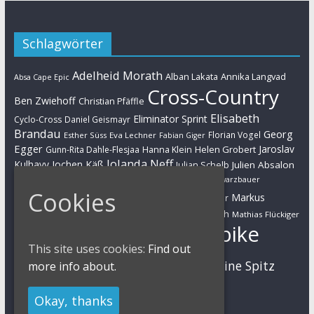
Schlagwörter
Adelheid Morath
Alban Lakata
Annika Langvad
Absa Cape Epic
Cross-Country
Ben Zwiehoff
Christian Pfäffle
Elisabeth
Eliminator Sprint
Cyclo-Cross
Daniel Geismayr
Brandau
Georg
Florian Vogel
Esther Süss
Eva Lechner
Fabian Giger
Egger
Jaroslav
Helen Grobert
Gunn-Rita Dahle-Flesjaa
Hanna Klein
Jolanda Neff
Kulhavy
Jochen Käß
Julien Absalon
Julian Schelb
Karl Platt
Kathrin Stirnemann
Kristian Hynek
Luca Schwarzbauer
Marathon
Cookies
Manuel Fumic
Markus
Markus Bauer
Markus Schulte-Lünzum
Kaufmann
Martin Gluth
Mathias Flückiger
Mountainbike
Moritz Milatz
Max Brandl
This site uses cookies:
Find out
MTB
Sabine Spitz
Nino Schurter
more info about.
Nadine Rieder
Simon Stiebjahn
Urs Huber
UCI
Okay, thanks