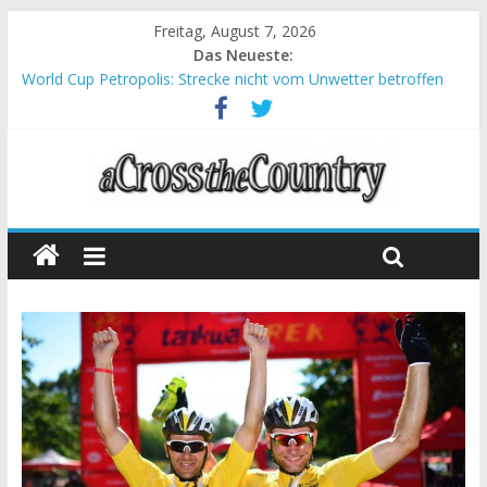
Freitag, August 7, 2026
Das Neueste:
World Cup Petropolis: Strecke nicht vom Unwetter betroffen
Krumbach und Obergessertshausen: Mountainbike-Bundesliga
startet mit Doppelevent
Supercup Massi Banyoles: Siege für Carod und Richards
Halbzeit beim Andalucia Bike Race: Weltmeister Seewald führt
Chelva: Schweizer Doppelsieg beim ersten XCO-Rennen der
Saison