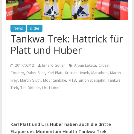
News
slider
Tankwa Trek: Hattrick für
Platt und Huber
,
2017/02/12
Erhard Goller
Alban Lakata
Cross-
,
,
,
,
,
Country
Esther Süss
Karl Platt
Kristian Hynek
Marathon
Martin
,
,
,
,
,
Frey
Martin Gluth
Mountainbike
MTB
Simon Stiebjahn
Tankwa
,
,
Trek
Tim Böhme
Urs Huber
Karl Platt und Urs Huber haben auch die dritte
Etappe des Momentum Health Tankwa Trek