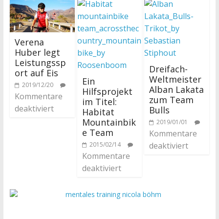
Verena
Huber legt
Leistungssp
Dreifach-
ort auf Eis
Weltmeister
Ein
2019/12/20
Alban Lakata
Hilfsprojekt
Kommentare
zum Team
im Titel:
deaktiviert
Bulls
Habitat
Mountainbik
2019/01/01
e Team
Kommentare
2015/02/14
deaktiviert
Kommentare
deaktiviert