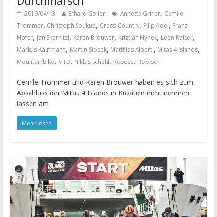
Durchmarsch
,
2019/04/13
Erhard Goller
Annette Griner
Cemile
,
,
,
,
Trommer
Christoph Soukup
Cross-Country
Filip Adel
Franz
,
,
,
,
,
Hofer
Jan Skarnitzl
Karen Brouwer
Kristian Hynek
Leon Kaiser
,
,
,
,
Markus Kaufmann
Martin Stosek
Matthias Alberti
Mitas 4 Islands
,
,
,
Mountainbike
MTB
Niklas Schehl
Rebecca Robisch
Cemile Trommer und Karen Brouwer haben es sich zum
Abschluss der Mitas 4 Islands in Kroatien nicht nehmen
lassen am
Mehr lesen