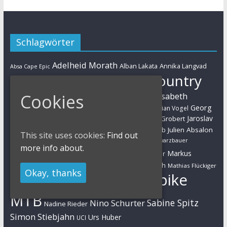
Schlagwörter
Adelheid Morath
Alban Lakata
Annika Langvad
Absa Cape Epic
Cross-Country
Ben Zwiehoff
Christian Pfäffle
Cookies
Elisabeth
Eliminator Sprint
Cyclo-Cross
Daniel Geismayr
Brandau
Georg
Florian Vogel
Esther Süss
Eva Lechner
Fabian Giger
Egger
Jaroslav
Helen Grobert
Gunn-Rita Dahle-Flesjaa
Hanna Klein
Jolanda Neff
Kulhavy
Jochen Käß
Julien Absalon
Julian Schelb
This site uses cookies:
Find out
Karl Platt
Kathrin Stirnemann
Kristian Hynek
Luca Schwarzbauer
more info about.
Marathon
Manuel Fumic
Markus
Markus Bauer
Markus Schulte-Lünzum
Kaufmann
Martin Gluth
Mathias Flückiger
Okay, thanks
Mountainbike
Moritz Milatz
Max Brandl
MTB
Sabine Spitz
Nino Schurter
Nadine Rieder
Simon Stiebjahn
Urs Huber
UCI