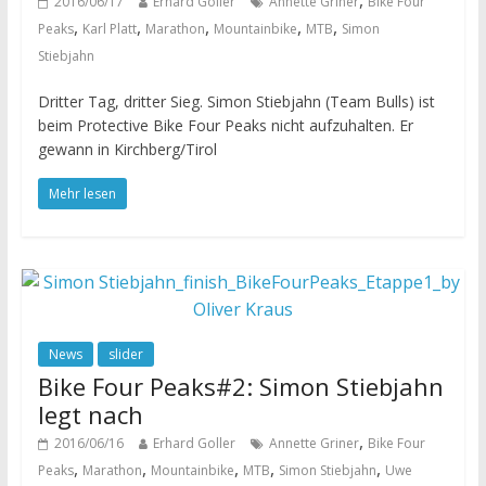
,
2016/06/17
Erhard Goller
Annette Griner
Bike Four
,
,
,
,
,
Peaks
Karl Platt
Marathon
Mountainbike
MTB
Simon
Stiebjahn
Dritter Tag, dritter Sieg. Simon Stiebjahn (Team Bulls) ist
beim Protective Bike Four Peaks nicht aufzuhalten. Er
gewann in Kirchberg/Tirol
Mehr lesen
News
slider
Bike Four Peaks#2: Simon Stiebjahn
legt nach
,
2016/06/16
Erhard Goller
Annette Griner
Bike Four
,
,
,
,
,
Peaks
Marathon
Mountainbike
MTB
Simon Stiebjahn
Uwe