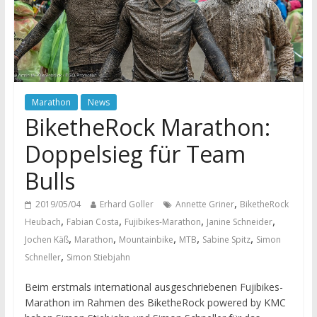
Marathon
News
BiketheRock Marathon:
Doppelsieg für Team
Bulls
,
2019/05/04
Erhard Goller
Annette Griner
BiketheRock
,
,
,
,
Heubach
Fabian Costa
Fujibikes-Marathon
Janine Schneider
,
,
,
,
,
Jochen Käß
Marathon
Mountainbike
MTB
Sabine Spitz
Simon
,
Schneller
Simon Stiebjahn
Beim erstmals international ausgeschriebenen Fujibikes-
Marathon im Rahmen des BiketheRock powered by KMC