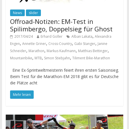
News
slider
Offroad-Notizen: EM-Test in
Spilimbergo, Doppelsieg für Ghost
,
2017/04/24
Erhard Goller
Alban Lakata
Alexandra
,
,
,
,
Engen
Annette Griner
Cross-Country
Gabi Stanger
Janine
,
,
,
,
Schneider
Marathon
Markus Kaufmann
Matthias Bettinger
,
,
,
Mountainbike
MTB
Simon Stiebjahn
Tiliment Bike-Marathon
Eine Ex-Sprintweltmeisterin feiert ihren ersten Saisonsieg.
Beim Test für die Marathon-EM 2018 gibt es für Deutsche
die Plätze acht
Mehr lesen