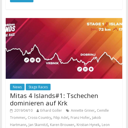
News
Stage Races
Mitas 4 Islands#1: Tschechen
dominieren auf Krk
,
2019/04/10
Erhard Goller
Annette Griner
Cemille
,
,
,
,
Trommer
Cross-Country
Filip Adel
Franz Hofer
Jakob
,
,
,
,
Hartmann
Jan Skarnitzl
Karen Brouwer
Kristian Hynek
Leon