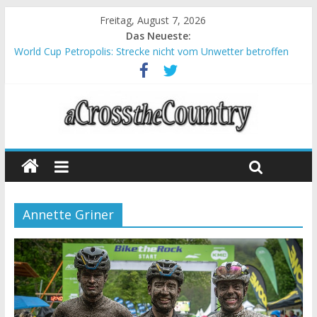
Freitag, August 7, 2026
Das Neueste:
World Cup Petropolis: Strecke nicht vom Unwetter betroffen
Krumbach und Obergessertshausen: Mountainbike-Bundesliga
startet mit Doppelevent
Supercup Massi Banyoles: Siege für Carod und Richards
Halbzeit beim Andalucia Bike Race: Weltmeister Seewald führt
Chelva: Schweizer Doppelsieg beim ersten XCO-Rennen der
Saison
Annette Griner