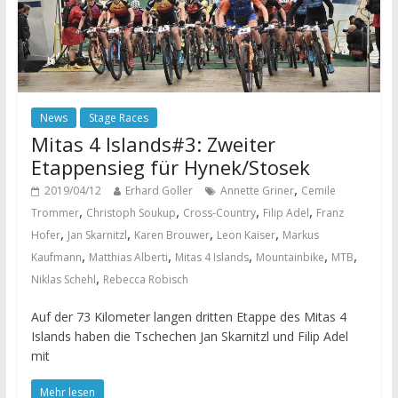
News
Stage Races
Mitas 4 Islands#3: Zweiter
Etappensieg für Hynek/Stosek
,
2019/04/12
Erhard Goller
Annette Griner
Cemile
,
,
,
,
Trommer
Christoph Soukup
Cross-Country
Filip Adel
Franz
,
,
,
,
Hofer
Jan Skarnitzl
Karen Brouwer
Leon Kaiser
Markus
,
,
,
,
,
Kaufmann
Matthias Alberti
Mitas 4 Islands
Mountainbike
MTB
,
Niklas Schehl
Rebecca Robisch
Auf der 73 Kilometer langen dritten Etappe des Mitas 4
Islands haben die Tschechen Jan Skarnitzl und Filip Adel
mit
Mehr lesen