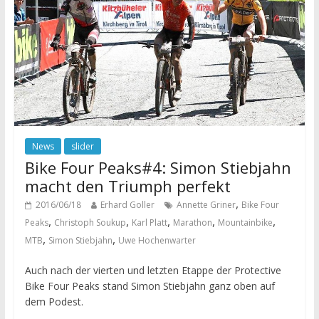
News
slider
Bike Four Peaks#4: Simon Stiebjahn
macht den Triumph perfekt
,
2016/06/18
Erhard Goller
Annette Griner
Bike Four
,
,
,
,
,
Peaks
Christoph Soukup
Karl Platt
Marathon
Mountainbike
,
,
MTB
Simon Stiebjahn
Uwe Hochenwarter
Auch nach der vierten und letzten Etappe der Protective
Bike Four Peaks stand Simon Stiebjahn ganz oben auf
dem Podest.