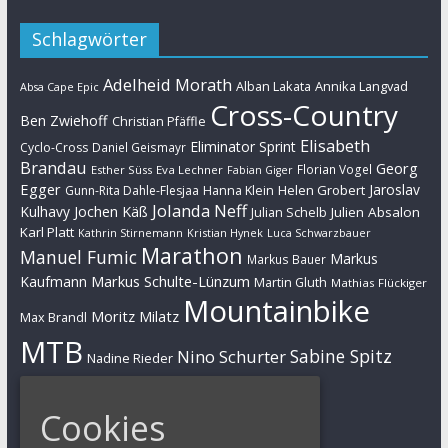
Schlagwörter
Adelheid Morath
Alban Lakata
Annika Langvad
Absa Cape Epic
Cross-Country
Ben Zwiehoff
Christian Pfäffle
Elisabeth
Eliminator Sprint
Cyclo-Cross
Daniel Geismayr
Brandau
Georg
Florian Vogel
Esther Süss
Eva Lechner
Fabian Giger
Egger
Jaroslav
Helen Grobert
Gunn-Rita Dahle-Flesjaa
Hanna Klein
Jolanda Neff
Kulhavy
Jochen Käß
Julien Absalon
Julian Schelb
Karl Platt
Kathrin Stirnemann
Kristian Hynek
Luca Schwarzbauer
Marathon
Manuel Fumic
Markus
Markus Bauer
Markus Schulte-Lünzum
Kaufmann
Martin Gluth
Mathias Flückiger
Mountainbike
Moritz Milatz
Max Brandl
MTB
Sabine Spitz
Nino Schurter
Nadine Rieder
Simon Stiebjahn
Urs Huber
UCI
Cookies