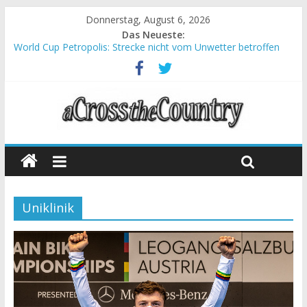
Donnerstag, August 6, 2026
Das Neueste:
World Cup Petropolis: Strecke nicht vom Unwetter betroffen
Krumbach und Obergessertshausen: Mountainbike-Bundesliga
startet mit Doppelevent
Supercup Massi Banyoles: Siege für Carod und Richards
Halbzeit beim Andalucia Bike Race: Weltmeister Seewald führt
Chelva: Schweizer Doppelsieg beim ersten XCO-Rennen der
Saison
Uniklinik