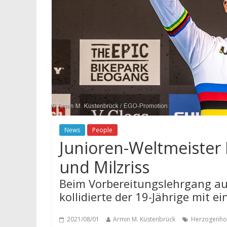
News
People
Junioren-Weltmeister 
und Milzriss
Beim Vorbereitungslehrgang a
kollidierte der 19-Jährige mit 
2021/08/01
Armin M. Küstenbrück
Herzogenho