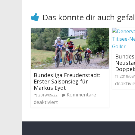
Das könnte dir auch gefal
Bundesl
Neustad
Doppels
Bundesliga Freudenstadt:
2019/09
Erster Saisonsieg für
deaktivie
Markus Eydt
Kommentare
2019/09/22
deaktiviert