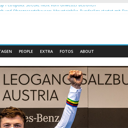
up Petropolis: Strecke nicht vom Unwetter betroffen
h und Obergessertshausen: Mountainbike-Bundesliga startet mit Do
p Massi Banyoles: Siege für Carod und Richards
t beim Andalucia Bike Race: Weltmeister Seewald führt
 Schweizer Doppelsieg beim ersten XCO-Rennen der Saison
TAGEN
PEOPLE
EXTRA
FOTOS
ABOUT