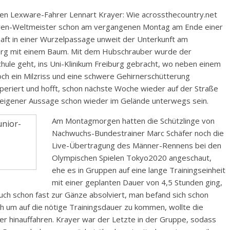
den Lexware-Fahrer Lennart Krayer: Wie acrossthecountry.net
Junioren-Weltmeister schon am vergangenen Montag am Ende einer
haft in einer Wurzelpassage unweit der Unterkunft am
urg mit einem Baum. Mit dem Hubschrauber wurde der
Schule geht, ins Uni-Klinikum Freiburg gebracht, wo neben einem
noch ein Milzriss und eine schwere Gehirnerschütterung
operiert und hofft, schon nächste Woche wieder auf der Straße
ch eigener Aussage schon wieder im Gelände unterwegs sein.
Am Montagmorgen hatten die Schützlinge von
Nachwuchs-Bundestrainer Marc Schäfer noch die
Live-Übertragung des Männer-Rennens bei den
Olympischen Spielen Tokyo2020 angeschaut,
ehe es in Gruppen auf eine lange Trainingseinheit
mit einer geplanten Dauer von 4,5 Stunden ging,
uch schon fast zur Gänze absolviert, man befand sich schon
h um auf die nötige Trainingsdauer zu kommen, wollte die
r hinauffahren. Krayer war der Letzte in der Gruppe, sodass