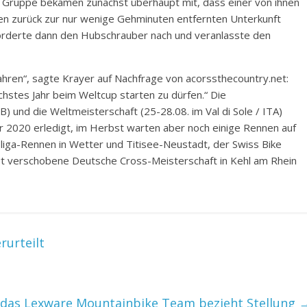
 der Gruppe bekamen zunächst überhaupt mit, dass einer von ihnen
gen zurück zur nur wenige Gehminuten entfernten Unterkunft
rderte dann den Hubschrauber nach und veranlasste den
 fahren“, sagte Krayer auf Nachfrage von acorssthecountry.net:
hstes Jahr beim Weltcup starten zu dürfen.“ Die
) und die Weltmeisterschaft (25-28.08. im Val di Sole / ITA)
er 2020 erledigt, im Herbst warten aber noch einige Rennen auf
sliga-Rennen in Wetter und Titisee-Neustadt, der Swiss Bike
ingt verschobene Deutsche Cross-Meisterschaft in Kehl am Rhein
rurteilt
h das Lexware Mountainbike Team bezieht Stellung