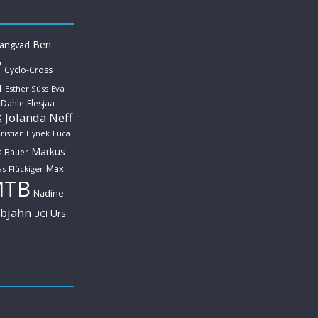
Ben
Langvad
y
Cyclo-Cross
u
Esther Süss
Eva
 Dahle-Flesjaa
Jolanda Neff
ß
ristian Hynek
Luca
Markus
s Bauer
Max
s Flückiger
MTB
Nadine
ebjahn
Urs
UCI