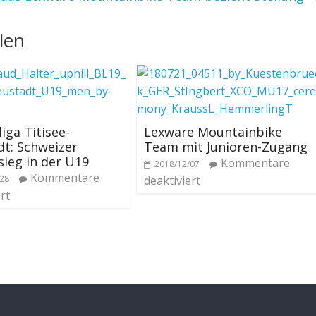
len
iga Titisee-
Lexware Mountainbike
t: Schweizer
Team mit Junioren-Zugang
ieg in der U19
Kommentare
2018/12/07
Kommentare
/28
deaktiviert
rt