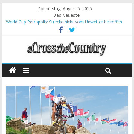
Donnerstag, August 6, 2026
Das Neueste:
World Cup Petropolis: Strecke nicht vom Unwetter betroffen
Krumbach und Obergessertshausen: Mountainbike-Bundesliga
startet mit Doppelevent
Supercup Massi Banyoles: Siege für Carod und Richards
Halbzeit beim Andalucia Bike Race: Weltmeister Seewald führt
Chelva: Schweizer Doppelsieg beim ersten XCO-Rennen der
Saison