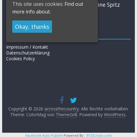
MTB
This site uses cookies:
Find out
Sabine Spitz
Nino Schurter
Nadine Rieder
more info about.
Simon Stiebjahn
Urs Huber
UCI
Okay, thanks
Impressum
Impressum / Kontakt
Datenschutzerklärung
Cookies Policy
Copyright © 2026
acrossthecountry
. Alle Rechte vorbehalten.
Theme: ColorMag von
ThemeGrill
. Powered by
WordPress
.
Facebook Auto Publish
Powered By :
XYZScripts.com