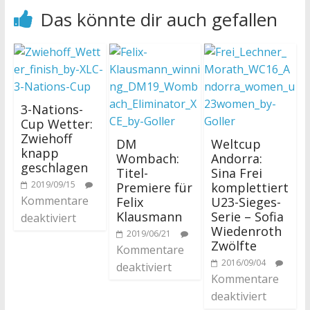
Das könnte dir auch gefallen
3-Nations-
Cup Wetter:
Zwiehoff
DM
Weltcup
knapp
Wombach:
Andorra:
geschlagen
Titel-
Sina Frei
2019/09/15
Premiere für
komplettiert
Kommentare
Felix
U23-Sieges-
Klausmann
Serie – Sofia
deaktiviert
Wiedenroth
2019/06/21
Zwölfte
Kommentare
2016/09/04
deaktiviert
Kommentare
deaktiviert