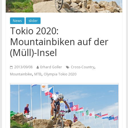
News
slider
Tokio 2020:
Mountainbiken auf der
(Müll)-Insel
,
2013/09/08
Erhard Goller
Cross-Country
,
,
Mountainbike
MTB
Olympia Tokio 2020