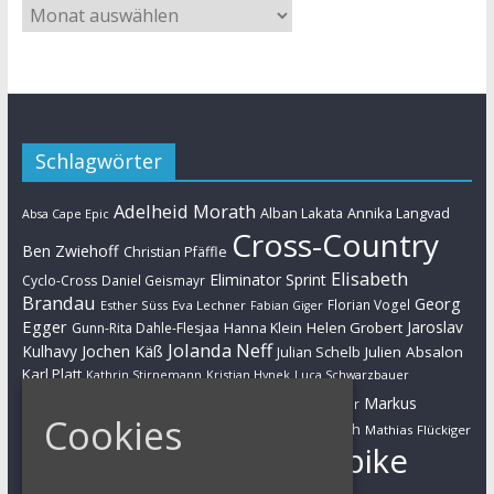
Schlagwörter
Adelheid Morath
Alban Lakata
Annika Langvad
Absa Cape Epic
Cross-Country
Ben Zwiehoff
Christian Pfäffle
Elisabeth
Eliminator Sprint
Cyclo-Cross
Daniel Geismayr
Brandau
Georg
Florian Vogel
Esther Süss
Eva Lechner
Fabian Giger
Egger
Jaroslav
Helen Grobert
Gunn-Rita Dahle-Flesjaa
Hanna Klein
Jolanda Neff
Kulhavy
Jochen Käß
Julien Absalon
Julian Schelb
Karl Platt
Kathrin Stirnemann
Kristian Hynek
Luca Schwarzbauer
Marathon
Manuel Fumic
Markus
Markus Bauer
Cookies
Markus Schulte-Lünzum
Kaufmann
Martin Gluth
Mathias Flückiger
Mountainbike
Moritz Milatz
Max Brandl