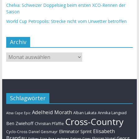
Chelva: Schweizer Doppelsieg beim ersten XCO-Rennen der
Saison
World Cup Petropolis: Strecke nicht vom Unwetter betroffen
Archiv
Schlagwörter
Adelheid Morath
Alban Lakata
Annika Langvad
Absa Cape Epic
Cross-Country
Ben Zwiehoff
Christian Pfäffle
Elisabeth
Eliminator Sprint
Cyclo-Cross
Daniel Geismayr
Brandau
Georg
Florian Vogel
Esther Süss
Eva Lechner
Fabian Giger