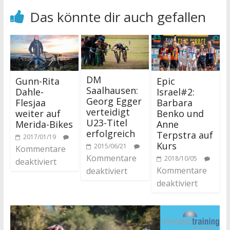
Das könnte dir auch gefallen
DM
Gunn-Rita
Epic
Saalhausen:
Dahle-
Israel#2:
Georg Egger
Flesjaa
Barbara
verteidigt
weiter auf
Benko und
U23-Titel
Merida-Bikes
Anne
erfolgreich
Terpstra auf
2017/01/19
Kurs
2015/06/21
Kommentare
Kommentare
2018/10/05
deaktiviert
Kommentare
deaktiviert
deaktiviert