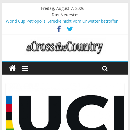
Freitag, August 7, 2026
Das Neueste:
World Cup Petropolis: Strecke nicht vom Unwetter betroffen
Krumbach und Obergessertshausen: Mountainbike-Bundesliga
startet mit Doppelevent
Supercup Massi Banyoles: Siege für Carod und Richards
Halbzeit beim Andalucia Bike Race: Weltmeister Seewald führt
Chelva: Schweizer Doppelsieg beim ersten XCO-Rennen der
Saison