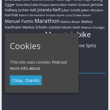
Egger
Jaroslav
Helen Grobert
Gunn-Rita Dahle-Flesjaa
Hanna Klein
Jolanda Neff
Kulhavy
Jochen Käß
Julien Absalon
Julian Schelb
Karl Platt
Kathrin Stirnemann
Kristian Hynek
Luca Schwarzbauer
Marathon
Manuel Fumic
Markus
Markus Bauer
Markus Schulte-Lünzum
Kaufmann
Martin Gluth
Mathias Flückiger
Mountainbike
Moritz Milatz
Max Brandl
MTB
Cookies
Sabine Spitz
Nino Schurter
Nadine Rieder
Simon Stiebjahn
Urs Huber
UCI
This site uses cookies:
Find out
more info about.
Impressum
Impressum / Kontakt
Okay, thanks
Datenschutzerklärung
Cookies Policy