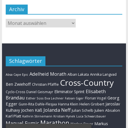
Archiv
Schlagwörter
Adelheid Morath
Alban Lakata
Annika Langvad
Absa Cape Epic
Cross-Country
Ben Zwiehoff
Christian Pfäffle
Elisabeth
Eliminator Sprint
Cyclo-Cross
Daniel Geismayr
Brandau
Georg
Florian Vogel
Esther Süss
Eva Lechner
Fabian Giger
Egger
Jaroslav
Helen Grobert
Gunn-Rita Dahle-Flesjaa
Hanna Klein
Jolanda Neff
Kulhavy
Jochen Käß
Julien Absalon
Julian Schelb
Karl Platt
Kathrin Stirnemann
Kristian Hynek
Luca Schwarzbauer
Marathon
Manuel Fumic
Markus
Markus Bauer