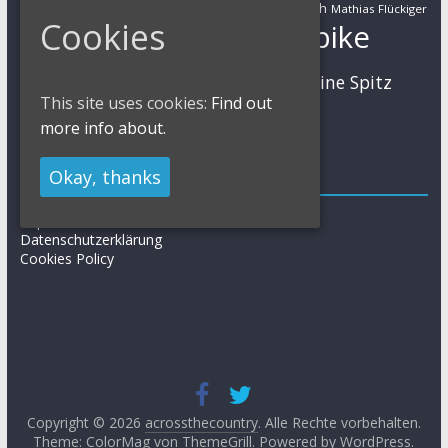
Markus Schulte-Lünzum
Kaufmann
Martin Gluth
Mathias Flückiger
Cookies
Mountainbike
Moritz Milatz
Max Brandl
MTB
Sabine Spitz
Nino Schurter
Nadine Rieder
This site uses cookies:
Find out
Simon Stiebjahn
Urs Huber
UCI
more info about.
Okay, thanks
Impressum
Impressum / Kontakt
Datenschutzerklärung
Cookies Policy
Copyright © 2026
acrossthecountry
. Alle Rechte vorbehalten.
Theme: ColorMag von
ThemeGrill
. Powered by
WordPress
.