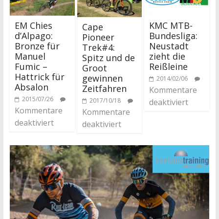
EM Chies
KMC MTB-
Cape
d’Alpago:
Bundesliga:
Pioneer
Bronze für
Neustadt
Trek#4:
Manuel
zieht die
Spitz und de
Fumic –
Reißleine
Groot
Hattrick für
gewinnen
2014/02/06
Absalon
Zeitfahren
Kommentare
2015/07/26
2017/10/18
deaktiviert
Kommentare
Kommentare
deaktiviert
deaktiviert