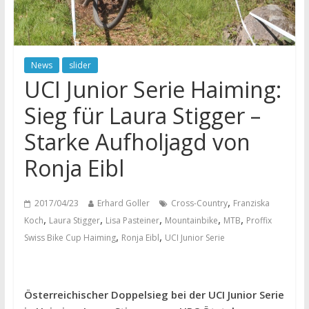
News
slider
UCI Junior Serie Haiming:
Sieg für Laura Stigger –
Starke Aufholjagd von
Ronja Eibl
,
2017/04/23
Erhard Goller
Cross-Country
Franziska
,
,
,
,
,
Koch
Laura Stigger
Lisa Pasteiner
Mountainbike
MTB
Proffix
,
,
Swiss Bike Cup Haiming
Ronja Eibl
UCI Junior Serie
Österreichischer Doppelsieg bei der UCI Junior Serie