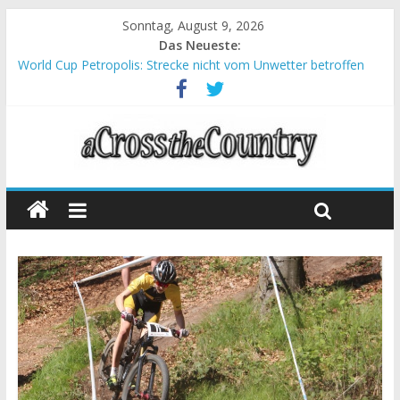
Sonntag, August 9, 2026
Das Neueste:
World Cup Petropolis: Strecke nicht vom Unwetter betroffen
Krumbach und Obergessertshausen: Mountainbike-Bundesliga
startet mit Doppelevent
Supercup Massi Banyoles: Siege für Carod und Richards
Halbzeit beim Andalucia Bike Race: Weltmeister Seewald führt
Chelva: Schweizer Doppelsieg beim ersten XCO-Rennen der
Saison