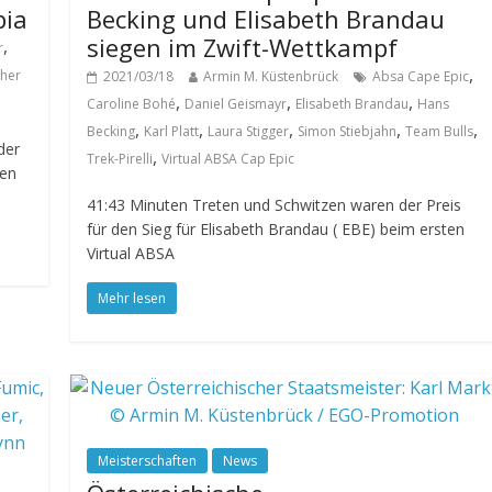
pia
Becking und Elisabeth Brandau
siegen im Zwift-Wettkampf
,
r
,
cher
2021/03/18
Armin M. Küstenbrück
Absa Cape Epic
,
,
,
Caroline Bohé
Daniel Geismayr
Elisabeth Brandau
Hans
,
,
,
,
,
Becking
Karl Platt
Laura Stigger
Simon Stiebjahn
Team Bulls
der
,
Trek-Pirelli
Virtual ABSA Cap Epic
nen
41:43 Minuten Treten und Schwitzen waren der Preis
für den Sieg für Elisabeth Brandau ( EBE) beim ersten
Virtual ABSA
Mehr lesen
Meisterschaften
News