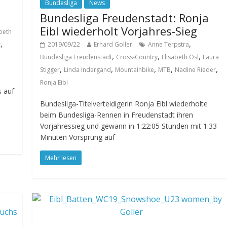
Bundesliga
News
Bundesliga Freudenstadt: Ronja
Eibl wiederholt Vorjahres-Sieg
abeth
,
,
r
2019/09/22
Erhard Goller
Anne Terpstra
,
,
,
Bundesliga Freudenstadt
Cross-Country
Elisabeth Osl
Laura
,
,
,
,
,
Stigger
Linda Indergand
Mountainbike
MTB
Nadine Rieder
Ronja Eibl
s auf
Bundesliga-Titelverteidigerin Ronja Eibl wiederholte
beim Bundesliga-Rennen in Freudenstadt ihren
Vorjahressieg und gewann in 1:22:05 Stunden mit 1:33
Minuten Vorsprung auf
Mehr lesen