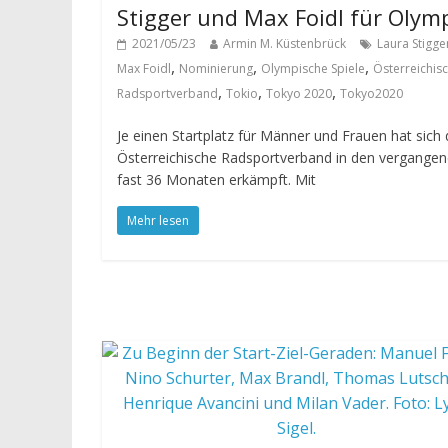
Stigger und Max Foidl für Olym
2021/05/23
Armin M. Küstenbrück
Laura Stigge
,
,
,
Max Foidl
Nominierung
Olympische Spiele
Österreichis
,
,
,
Radsportverband
Tokio
Tokyo 2020
Tokyo2020
Je einen Startplatz für Männer und Frauen hat sich 
Österreichische Radsportverband in den vergange
fast 36 Monaten erkämpft. Mit
Mehr lesen