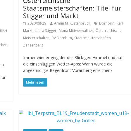
Österreichische
Staatsmeisterschaften: Titel für
Stigger und Markt
,
2020/08/29
Armin M. Küstenbrück
Dornbirn
Karl
,
,
,
ique
Markt
Laura Stigger
Mona Mittwerwallner
Österreichische
,
,
Meisterschaften
RV Dornbirn
Staatsmeisterschaften
,
cher
Zanzenberg
Immer wieder ging der der Blick gen Himmel und auf
die einschlägigen Wetter-Apps: Wann würde die
en
angekündigte Regenfront Vorarlberg erreichen?
für
Mehr lesen