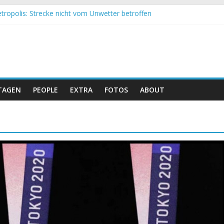
tropolis: Strecke nicht vom Unwetter betroffen
 Obergessertshausen: Mountainbike-Bundesliga startet mit Doppel
si Banyoles: Siege für Carod und Richards
m Andalucia Bike Race: Weltmeister Seewald führt
eizer Doppelsieg beim ersten XCO-Rennen der Saison
TAGEN
PEOPLE
EXTRA
FOTOS
ABOUT