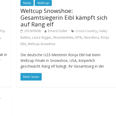
News
Weltcup
Weltcup Snowshoe:
Gesamtsiegerin Eibl kämpft sich
auf Rang elf
,
,
try
2019/09/08
Erhard Goller
Cross-Country
Haley
,
,
,
,
,
,
Batten
Laura Stigger
Mountainbike
MTB
Nina Benz
Ronja
,
Eibl
Weltcup Snowshoe
at in
Die deutsche U23-Meisterin Ronja Eibl hat beim
r
Weltcup-Finale in Snowshoe, USA, körperlich
geschwächt Rang elf belegt. Ihr Gesamtsieg in der
Mehr lesen