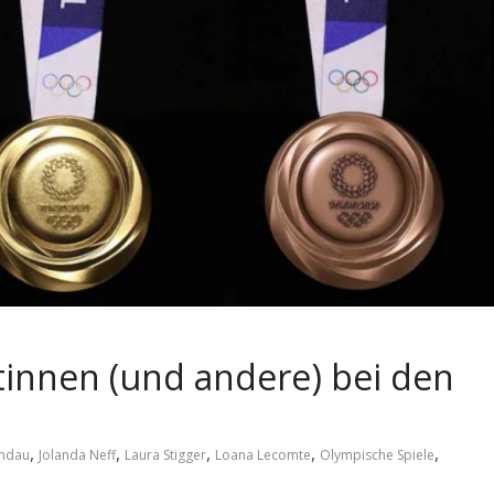
tinnen (und andere) bei den
,
,
,
,
,
andau
Jolanda Neff
Laura Stigger
Loana Lecomte
Olympische Spiele