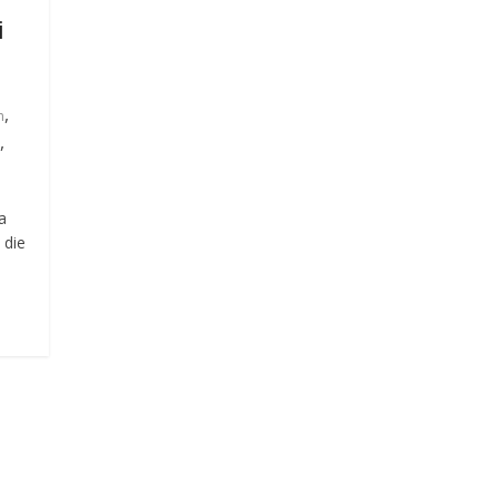
i
,
n
,
a
 die