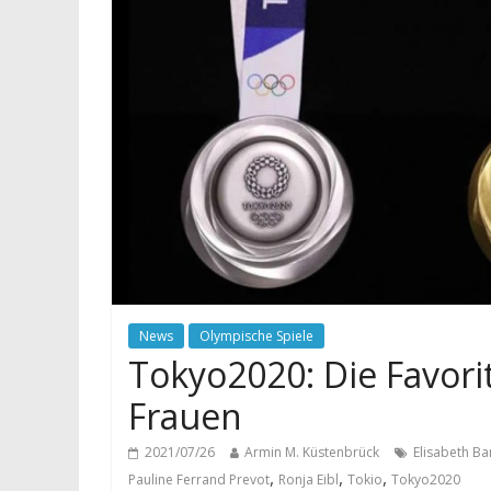
News
Olympische Spiele
Tokyo2020: Die Favori
Frauen
2021/07/26
Armin M. Küstenbrück
Elisabeth B
,
,
,
Pauline Ferrand Prevot
Ronja Eibl
Tokio
Tokyo2020