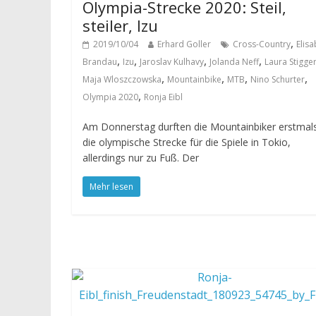
Olympia-Strecke 2020: Steil,
steiler, Izu
,
2019/10/04
Erhard Goller
Cross-Country
Elis
,
,
,
,
Brandau
Izu
Jaroslav Kulhavy
Jolanda Neff
Laura Stigge
,
,
,
,
Maja Wloszczowska
Mountainbike
MTB
Nino Schurter
,
Olympia 2020
Ronja Eibl
Am Donnerstag durften die Mountainbiker erstmal
die olympische Strecke für die Spiele in Tokio,
allerdings nur zu Fuß. Der
Mehr lesen