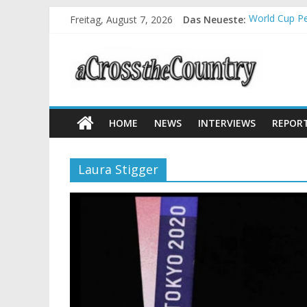
Freitag, August 7, 2026
Das Neueste:
World Cup Pe
Krumbach und
Supercup Mas
Halbzeit bei
Chelva: Schw
HOME
NEWS
INTERVIEWS
REPOR
Laura Stigger