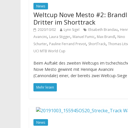
News
Weltcup Nove Mesto #2: Brandl
Dritter im Shorttrack
,
2020/10/02
Lynn Sigel
Elisabeth Brandau
Henr
,
,
,
,
Avancini
Laura Stigger
Manuel Fumic
Max Brandl
Nino
,
,
,
Schurter
Pauline Ferrand Prevot
ShortTrack
Thomas Lits
UCI MTB World Cup
Beim Auftakt des zweiten Weltcups im tschechisch
Nove Mesto gewinnt mit Henrique Avancini
(Cannondale) einer, der bereits zwei Weltcup-Siege 
Mehr lesen
News