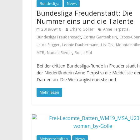
Bundesliga
News
Bundesliga Freudenstadt: Die
Nummer eins und die Talente
,
2019/09/18
Erhard Goller
Anne Terpstra
,
,
Bundesliga Freudenstadt
Corina Gantenbein
Cross-Coun
,
,
,
Laura Stigger
Leonie Daubermann
Lisi Osl
Mountainbike
,
,
MTB
Nadine Rieder
Ronja Eibl
Bei der dritten Bundesliga-Runde in Freudenstadt h
der Niederländerin Anne Terpstra die Meldeliste de
Damen an. Die Weltranglistenerste und
Mehr lesen
Meisterschaften
News