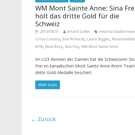
WM Mont Sainte Anne: Sina Fre
holt das dritte Gold für die
Schweiz
2019/08/31
Erhard Goller
Antonia Dauberman
,
,
,
Cross-Country
Evie Richards
Laura Stigger
Mountainbike
,
,
,
MTB
Nina Benz
Sina Frei
WM Mont Sainte Anne
Im U23-Rennen der Damen hat die Schweizerin Sin
Frei im kanadischen Mont Sainte Anne ihrem Team
dritte Gold-Medaille beschert.
Mehr lesen
← Zurück