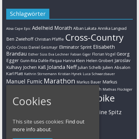
Schlagwörter
Adelheid Morath
Alban Lakata
Annika Langvad
Absa Cape Epic
Cross-Country
Ben Zwiehoff
Christian Pfäffle
Elisabeth
Eliminator Sprint
Cyclo-Cross
Daniel Geismayr
Brandau
Georg
Florian Vogel
Esther Süss
Eva Lechner
Fabian Giger
Egger
Jaroslav
Helen Grobert
Gunn-Rita Dahle-Flesjaa
Hanna Klein
Jolanda Neff
Kulhavy
Jochen Käß
Julien Absalon
Julian Schelb
Karl Platt
Kathrin Stirnemann
Kristian Hynek
Luca Schwarzbauer
Marathon
Manuel Fumic
Markus
Markus Bauer
Markus Schulte-Lünzum
Kaufmann
Martin Gluth
Mathias Flückiger
Mountainbike
Cookies
Moritz Milatz
Max Brandl
MTB
Sabine Spitz
Nino Schurter
Nadine Rieder
Simon Stiebjahn
Urs Huber
This site uses cookies:
Find out
UCI
more info about.