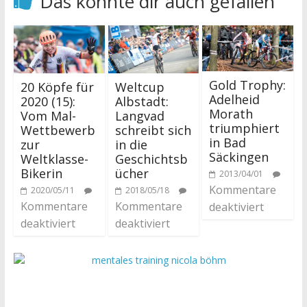
Das könnte dir auch gefallen
Gold Trophy:
20 Köpfe für
Weltcup
Adelheid
2020 (15):
Albstadt:
Morath
Vom Mal-
Langvad
triumphiert
Wettbewerb
schreibt sich
in Bad
zur
in die
Säckingen
Weltklasse-
Geschichtsb
Bikerin
ücher
2013/04/01
Kommentare
2020/05/11
2018/05/18
Kommentare
Kommentare
deaktiviert
deaktiviert
deaktiviert