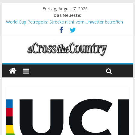
Freitag, August 7, 2026
Das Neueste:
World Cup Petropolis: Strecke nicht vom Unwetter betroffen
Krumbach und Obergessertshausen: Mountainbike-Bundesliga
startet mit Doppelevent
Supercup Massi Banyoles: Siege für Carod und Richards
Halbzeit beim Andalucia Bike Race: Weltmeister Seewald führt
Chelva: Schweizer Doppelsieg beim ersten XCO-Rennen der
Saison