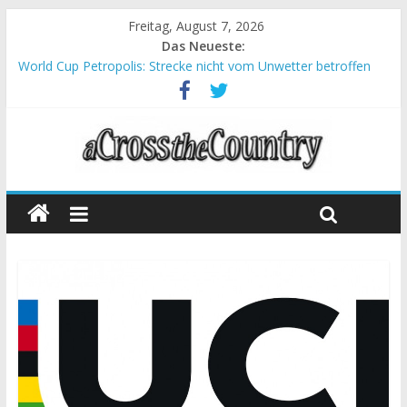
Freitag, August 7, 2026
Das Neueste:
World Cup Petropolis: Strecke nicht vom Unwetter betroffen
Krumbach und Obergessertshausen: Mountainbike-Bundesliga
startet mit Doppelevent
Supercup Massi Banyoles: Siege für Carod und Richards
Halbzeit beim Andalucia Bike Race: Weltmeister Seewald führt
Chelva: Schweizer Doppelsieg beim ersten XCO-Rennen der
Saison