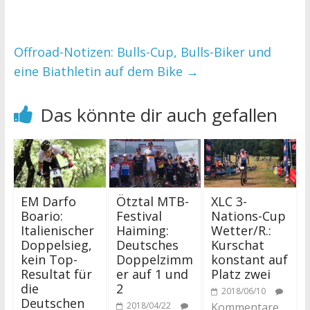
Offroad-Notizen: Bulls-Cup, Bulls-Biker und
eine Biathletin auf dem Bike
→
Das könnte dir auch gefallen
EM Darfo
Ötztal MTB-
XLC 3-
Boario:
Festival
Nations-Cup
Italienischer
Haiming:
Wetter/R.:
Doppelsieg,
Deutsches
Kurschat
kein Top-
Doppelzimm
konstant auf
Resultat für
er auf 1 und
Platz zwei
die
2
2018/06/10
Deutschen
2018/04/22
Kommentare