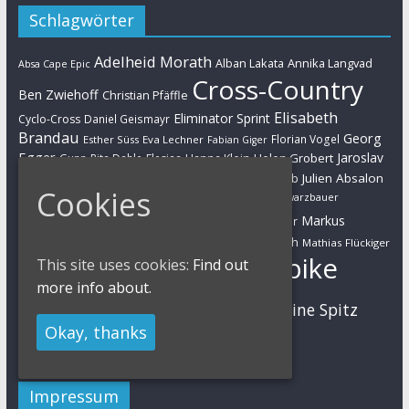
Schlagwörter
Adelheid Morath
Alban Lakata
Annika Langvad
Absa Cape Epic
Cross-Country
Ben Zwiehoff
Christian Pfäffle
Elisabeth
Eliminator Sprint
Cyclo-Cross
Daniel Geismayr
Brandau
Georg
Florian Vogel
Esther Süss
Eva Lechner
Fabian Giger
Egger
Jaroslav
Helen Grobert
Gunn-Rita Dahle-Flesjaa
Hanna Klein
Jolanda Neff
Kulhavy
Jochen Käß
Julien Absalon
Julian Schelb
Cookies
Karl Platt
Kathrin Stirnemann
Kristian Hynek
Luca Schwarzbauer
Marathon
Manuel Fumic
Markus
Markus Bauer
Markus Schulte-Lünzum
Kaufmann
Martin Gluth
Mathias Flückiger
Mountainbike
This site uses cookies:
Find out
Moritz Milatz
Max Brandl
more info about.
MTB
Sabine Spitz
Nino Schurter
Nadine Rieder
Okay, thanks
Simon Stiebjahn
Urs Huber
UCI
Impressum