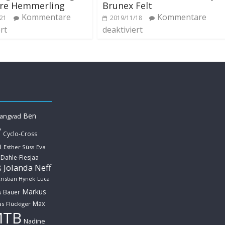
ore Hemmerling
Brunex Felt
Kommentare
Kommentare
/21
2019/11/18
rt
deaktiviert
Ben
Langvad
y
Cyclo-Cross
u
Esther Süss
Eva
 Dahle-Flesjaa
Jolanda Neff
ß
ristian Hynek
Luca
Markus
s Bauer
Max
s Flückiger
MTB
Nadine