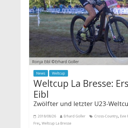
Ronja Eibl ©Erhard Goller
News
Weltcup
Weltcup La Bresse: Ers
Eibl
Zwölfter und letzter U23-Weltcu
,
2018/08/26
Erhard Goller
Cross-Country
Evie
,
Frei
Weltcup La Bresse