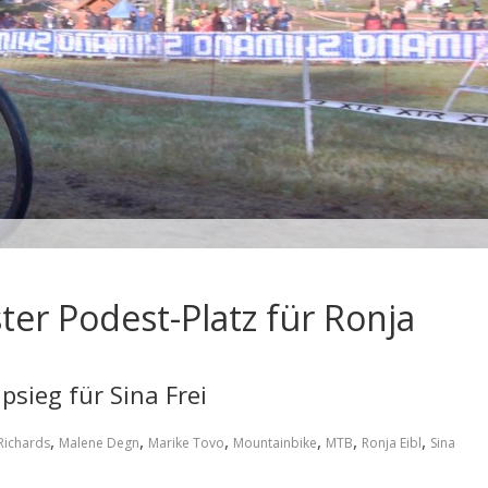
ter Podest-Platz für Ronja
psieg für Sina Frei
,
,
,
,
,
,
 Richards
Malene Degn
Marike Tovo
Mountainbike
MTB
Ronja Eibl
Sina