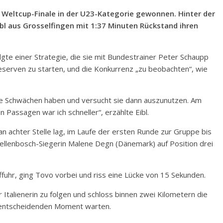
as Weltcup-Finale in der U23-Kategorie gewonnen. Hinter der
 Eibl aus Grosselfingen mit 1:37 Minuten Rückstand ihren
olgte einer Strategie, die sie mit Bundestrainer Peter Schaupp
Reserven zu starten, und die Konkurrenz „zu beobachten“, wie
hre Schwächen haben und versucht sie dann auszunutzen. Am
n Passagen war ich schneller“, erzählte Eibl.
an achter Stelle lag, im Laufe der ersten Runde zur Gruppe bis
 Stellenbosch-Siegerin Malene Degn (Dänemark) auf Position drei
fuhr, ging Tovo vorbei und riss eine Lücke von 15 Sekunden.
 Italienerin zu folgen und schloss binnen zwei Kilometern die
 entscheidenden Moment warten.