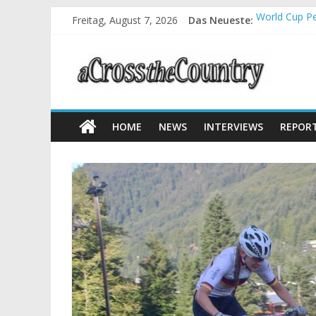
Freitag, August 7, 2026
Das Neueste:
World Cup Pe
Krumbach und
Supercup Mas
Halbzeit bei
Chelva: Schw
HOME
NEWS
INTERVIEWS
REPOR