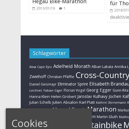
Hegau Bike-Marathon
für Th
2013/01/16
1
2018/07
deaktivie
Schlagwörter
Adelheid Morath
Alban Lakata
Annika 
Absa Cape Epic
Cross-Countr
Zwiehoff
Christian Pfäffle
Elisabeth Branda
Eliminator Sprint
Daniel Geismayr
Georg Egger
Florian Vogel
Gunn-Rita
Lechner
Fabian Giger
Jaroslav Kulhavy
Jochen Kä
Helen Grobert
Hanna Klein
Julien Absalon
Karl Platt
Julian Schelb
Kathrin Stirnemann
K
Marathon
Manuel Fumic
Marku
Schwarzbauer
Markus Schulte-Lünzum
Kaufmann
Martin Gluth
Mathia
Cookies
Mountainbike
Moritz Milatz
Brandl