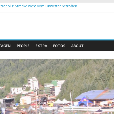
tropolis: Strecke nicht vom Unwetter betroffen
 Obergessertshausen: Mountainbike-Bundesliga startet mit Doppel
si Banyoles: Siege für Carod und Richards
m Andalucia Bike Race: Weltmeister Seewald führt
eizer Doppelsieg beim ersten XCO-Rennen der Saison
TAGEN
PEOPLE
EXTRA
FOTOS
ABOUT