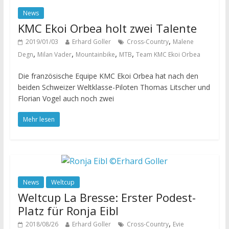
News
KMC Ekoi Orbea holt zwei Talente
,
2019/01/03
Erhard Goller
Cross-Country
Malene
,
,
,
,
Degn
Milan Vader
Mountainbike
MTB
Team KMC Ekoi Orbea
Die französische Equipe KMC Ekoi Orbea hat nach den
beiden Schweizer Weltklasse-Piloten Thomas Litscher und
Florian Vogel auch noch zwei
Mehr lesen
News
Weltcup
Weltcup La Bresse: Erster Podest-
Platz für Ronja Eibl
,
2018/08/26
Erhard Goller
Cross-Country
Evie