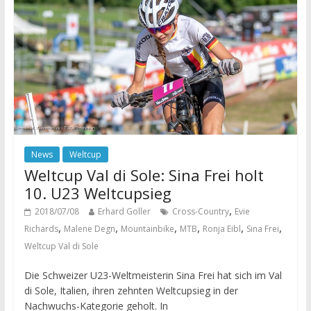
News
Weltcup
Weltcup Val di Sole: Sina Frei holt
10. U23 Weltcupsieg
,
2018/07/08
Erhard Goller
Cross-Country
Evie
,
,
,
,
,
,
Richards
Malene Degn
Mountainbike
MTB
Ronja Eibl
Sina Frei
Weltcup Val di Sole
Die Schweizer U23-Weltmeisterin Sina Frei hat sich im Val
di Sole, Italien, ihren zehnten Weltcupsieg in der
Nachwuchs-Kategorie geholt. In