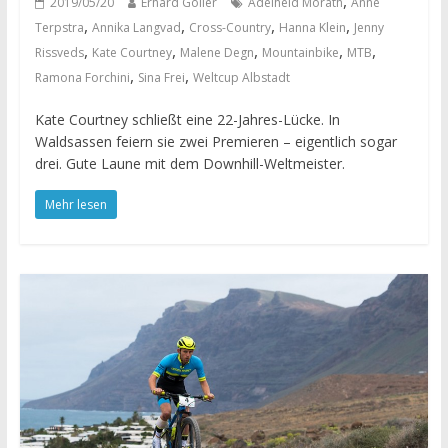
,
2019/05/20
Erhard Goller
Adelheid Morath
Anne
,
,
,
,
Terpstra
Annika Langvad
Cross-Country
Hanna Klein
Jenny
,
,
,
,
,
Rissveds
Kate Courtney
Malene Degn
Mountainbike
MTB
,
,
Ramona Forchini
Sina Frei
Weltcup Albstadt
Kate Courtney schließt eine 22-Jahres-Lücke. In
Waldsassen feiern sie zwei Premieren – eigentlich sogar
drei. Gute Laune mit dem Downhill-Weltmeister.
Mehr lesen