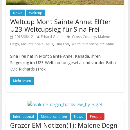
News
Weltcup
Weltcup Mont Sainte Anne: Elfter
U23-Weltcupsieg für Sina Frei
,
2018/08/12
Erhard Goller
Cross-Country
Malene
,
,
,
,
Degn
Mountainbike
MTB
Sina Frei
Weltcup Mont Sainte Anne
Sina Frei hat in Mont Sainte Anne, Kanada, ihren
Siegeszug im U23-Weltcup fortgesetzt und vor der Britin
Evie Richards (Trek
Mehr lesen
International
Meisterschaften
News
People
Grazer EM-Notizen(1): Malene Degn