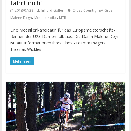
fährt nicht
,
,
2018/07/28
Erhard Goller
Cross-Country
EM Graz
,
,
Malene Degn
Mountainbike
MTB
Eine Medaillenkandidatin für das Europameisterschafts-
Rennen der U23-Damen fällt aus. Die Dänin Malene Degn
ist laut Informationen ihres Ghost-Teammanagers
Thomas Wickles
Mehr lesen