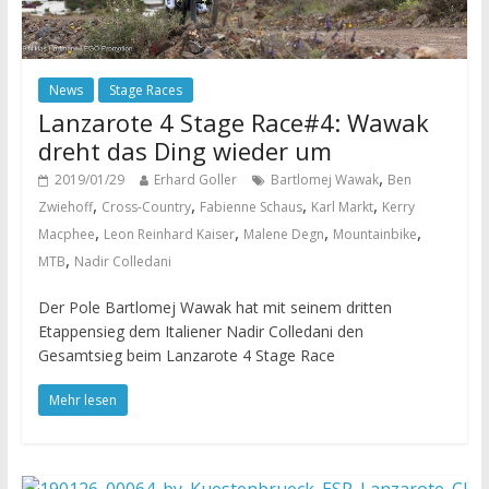
News
Stage Races
Lanzarote 4 Stage Race#4: Wawak
dreht das Ding wieder um
,
2019/01/29
Erhard Goller
Bartlomej Wawak
Ben
,
,
,
,
Zwiehoff
Cross-Country
Fabienne Schaus
Karl Markt
Kerry
,
,
,
,
Macphee
Leon Reinhard Kaiser
Malene Degn
Mountainbike
,
MTB
Nadir Colledani
Der Pole Bartlomej Wawak hat mit seinem dritten
Etappensieg dem Italiener Nadir Colledani den
Gesamtsieg beim Lanzarote 4 Stage Race
Mehr lesen