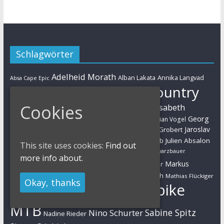
Schlagwörter
Adelheid Morath
Alban Lakata
Annika Langvad
Absa Cape Epic
Cross-Country
Ben Zwiehoff
Christian Pfäffle
Cookies
Elisabeth
Eliminator Sprint
Cyclo-Cross
Daniel Geismayr
Brandau
Georg
Florian Vogel
Esther Süss
Eva Lechner
Fabian Giger
Egger
Jaroslav
Helen Grobert
Gunn-Rita Dahle-Flesjaa
Hanna Klein
Jolanda Neff
Kulhavy
Jochen Käß
Julien Absalon
Julian Schelb
This site uses cookies:
Find out
Karl Platt
Kathrin Stirnemann
Kristian Hynek
Luca Schwarzbauer
more info about.
Marathon
Manuel Fumic
Markus
Markus Bauer
Markus Schulte-Lünzum
Kaufmann
Martin Gluth
Mathias Flückiger
Okay, thanks
Mountainbike
Moritz Milatz
Max Brandl
MTB
Sabine Spitz
Nino Schurter
Nadine Rieder