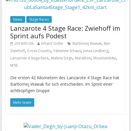
News
Stage Races
Lanzarote 4 Stage Race: Zwiehoff im
Sprint aufs Podest
,
2019/01/26
Erhard Goller
Bartlomej Wawak
Ben
,
,
,
,
Zwiehoff
Cross-Country
Fabienne Schaus
Jonas Lindberg
,
,
,
,
Lanzarote 4 Stage Race
Malene Degn
Marathon
Mountainbike
MTB
Die ersten 42 Kilometern des Lanzarote 4 Stage Race hat
Bartlomej Wawak für sich entschieden. Im Sprint einer
achtköpfigen Gruppe
Mehr lesen