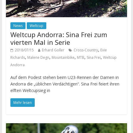
News
Weltcup
Weltcup Andorra: Sina Frei zum
vierten Mal in Serie
,
2018/07/15
Erhard Goller
Cross-Country
Evie
,
,
,
,
,
Richards
Malene Degn
Mountainbike
MTB
Sina Frei
Weltcup
Andorra
Auf dem Podest stehen beim U23-Rennen der Damen in
Andorra die „üblichen Verdächtigen“. Sina Frei feiert ihren
elften Weltcupsieg in
Mehr lesen