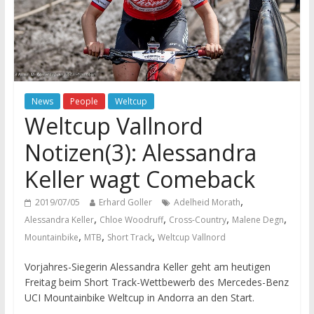
News
People
Weltcup
Weltcup Vallnord
Notizen(3): Alessandra
Keller wagt Comeback
,
2019/07/05
Erhard Goller
Adelheid Morath
,
,
,
,
Alessandra Keller
Chloe Woodruff
Cross-Country
Malene Degn
,
,
,
Mountainbike
MTB
Short Track
Weltcup Vallnord
Vorjahres-Siegerin Alessandra Keller geht am heutigen
Freitag beim Short Track-Wettbewerb des Mercedes-Benz
UCI Mountainbike Weltcup in Andorra an den Start.