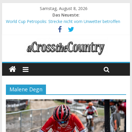
Samstag, August 8, 2026
Das Neueste:
World Cup Petropolis: Strecke nicht vom Unwetter betroffen
Krumbach und Obergessertshausen: Mountainbike-Bundesliga
startet mit Doppelevent
Supercup Massi Banyoles: Siege für Carod und Richards
Halbzeit beim Andalucia Bike Race: Weltmeister Seewald führt
Chelva: Schweizer Doppelsieg beim ersten XCO-Rennen der
Saison
Malene Degn