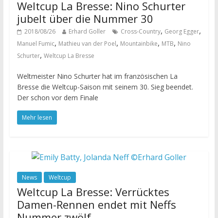
Weltcup La Bresse: Nino Schurter
jubelt über die Nummer 30
,
,
2018/08/26
Erhard Goller
Cross-Country
Georg Egger
,
,
,
,
Manuel Fumic
Mathieu van der Poel
Mountainbike
MTB
Nino
,
Schurter
Weltcup La Bresse
Weltmeister Nino Schurter hat im französischen La
Bresse die Weltcup-Saison mit seinem 30. Sieg beendet.
Der schon vor dem Finale
Mehr lesen
News
Weltcup
Weltcup La Bresse: Verrücktes
Damen-Rennen endet mit Neffs
Nummer zwölf