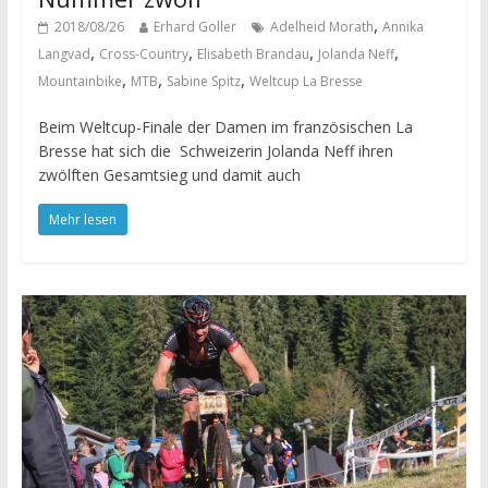
,
2018/08/26
Erhard Goller
Adelheid Morath
Annika
,
,
,
,
Langvad
Cross-Country
Elisabeth Brandau
Jolanda Neff
,
,
,
Mountainbike
MTB
Sabine Spitz
Weltcup La Bresse
Beim Weltcup-Finale der Damen im französischen La
Bresse hat sich die Schweizerin Jolanda Neff ihren
zwölften Gesamtsieg und damit auch
Mehr lesen