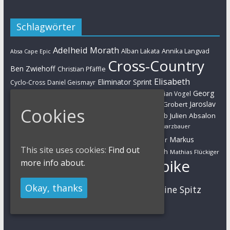
Schlagwörter
Adelheid Morath
Alban Lakata
Annika Langvad
Absa Cape Epic
Cross-Country
Ben Zwiehoff
Christian Pfäffle
Elisabeth
Eliminator Sprint
Cyclo-Cross
Daniel Geismayr
Brandau
Georg
Florian Vogel
Esther Süss
Eva Lechner
Fabian Giger
Egger
Jaroslav
Helen Grobert
Gunn-Rita Dahle-Flesjaa
Hanna Klein
Cookies
Jolanda Neff
Kulhavy
Jochen Käß
Julien Absalon
Julian Schelb
Karl Platt
Kathrin Stirnemann
Kristian Hynek
Luca Schwarzbauer
Marathon
Manuel Fumic
Markus
Markus Bauer
This site uses cookies:
Find out
Markus Schulte-Lünzum
Kaufmann
Martin Gluth
Mathias Flückiger
Mountainbike
more info about.
Moritz Milatz
Max Brandl
MTB
Okay, thanks
Sabine Spitz
Nino Schurter
Nadine Rieder
Simon Stiebjahn
Urs Huber
UCI