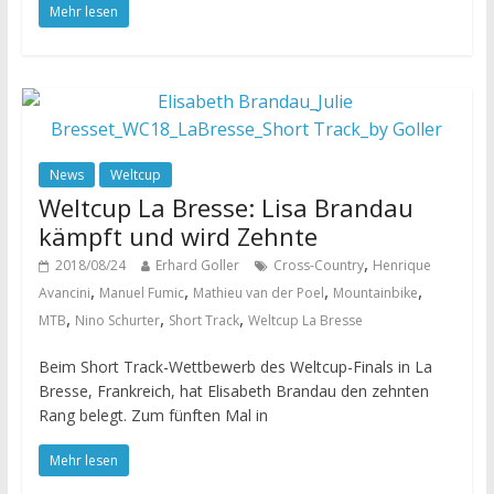
Mehr lesen
News
Weltcup
Weltcup La Bresse: Lisa Brandau
kämpft und wird Zehnte
,
2018/08/24
Erhard Goller
Cross-Country
Henrique
,
,
,
,
Avancini
Manuel Fumic
Mathieu van der Poel
Mountainbike
,
,
,
MTB
Nino Schurter
Short Track
Weltcup La Bresse
Beim Short Track-Wettbewerb des Weltcup-Finals in La
Bresse, Frankreich, hat Elisabeth Brandau den zehnten
Rang belegt. Zum fünften Mal in
Mehr lesen