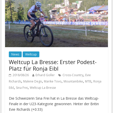
News
Weltcup
Weltcup La Bresse: Erster Podest-
Platz für Ronja Eibl
,
2018/08/26
Erhard Goller
Cross-Country
Evie
,
,
,
,
,
Richards
Malene Degn
Marike Tovo
Mountainbike
MTB
Ronja
,
,
Eibl
Sina Frei
Weltcup La Bresse
Die Schweizerin Sina Frei hat in La Bresse das Weltcup-
Finale in der U23-Kategorie gewonnen. Hinter der Britin
Evie Richards (+0:33)