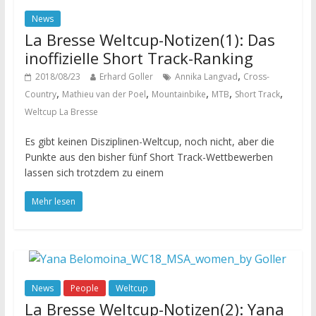
News
La Bresse Weltcup-Notizen(1): Das
inoffizielle Short Track-Ranking
,
2018/08/23
Erhard Goller
Annika Langvad
Cross-
,
,
,
,
,
Country
Mathieu van der Poel
Mountainbike
MTB
Short Track
Weltcup La Bresse
Es gibt keinen Disziplinen-Weltcup, noch nicht, aber die
Punkte aus den bisher fünf Short Track-Wettbewerben
lassen sich trotzdem zu einem
Mehr lesen
News
People
Weltcup
La Bresse Weltcup-Notizen(2): Yana