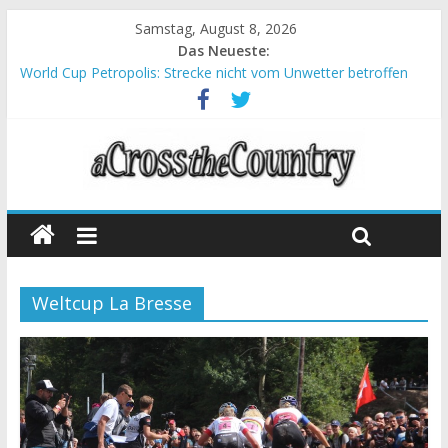
Samstag, August 8, 2026
Das Neueste:
World Cup Petropolis: Strecke nicht vom Unwetter betroffen
Krumbach und Obergessertshausen: Mountainbike-Bundesliga
startet mit Doppelevent
Supercup Massi Banyoles: Siege für Carod und Richards
Halbzeit beim Andalucia Bike Race: Weltmeister Seewald führt
Chelva: Schweizer Doppelsieg beim ersten XCO-Rennen der
Saison
Weltcup La Bresse