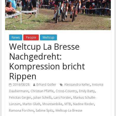
News
People
Weltcup
Weltcup La Bresse
Nachgedreht:
Kompression bricht
Rippen
,
2018/08/28
Erhard Goller
Alessandra Keller
Antonia
,
,
,
,
Daubermann
Christian Pfäffle
Cross-Country
Emily Batty
,
,
,
Felicitas Geiger
Julian Schelb
Lars Forster
Markus Schulte-
,
,
,
,
,
Lünzum
Martin Gluth
Mountainbike
MTB
Nadine Rieder
,
,
Ramona Forchini
Sabine Spitz
Weltcup La Bresse