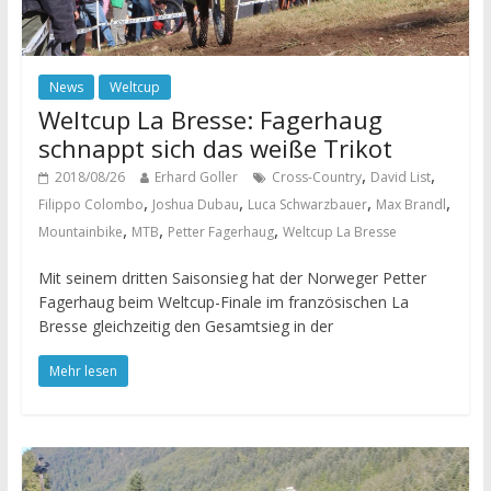
News
Weltcup
Weltcup La Bresse: Fagerhaug
schnappt sich das weiße Trikot
,
,
2018/08/26
Erhard Goller
Cross-Country
David List
,
,
,
,
Filippo Colombo
Joshua Dubau
Luca Schwarzbauer
Max Brandl
,
,
,
Mountainbike
MTB
Petter Fagerhaug
Weltcup La Bresse
Mit seinem dritten Saisonsieg hat der Norweger Petter
Fagerhaug beim Weltcup-Finale im französischen La
Bresse gleichzeitig den Gesamtsieg in der
Mehr lesen