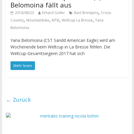
Belomoina fällt aus
,
2018/08/23
Erhard Goller
Bart Brentjens
Cross-
,
,
,
,
Country
Mountainbike
MTB
Weltcup La Bresse
Yana
Belomoina
Yana Belomoina (CST Sandd American Eagle) wird am
Wochenende beim Weltcup in La Bresse fehlen. Die
Weltcup-Gesamtsiegerin 2017 hat sich
Mehr lesen
← Zurück