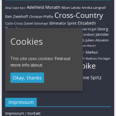
Adelheid Morath
Alban Lakata
Annika Langvad
Absa Cape Epic
Cross-Country
Ben Zwiehoff
Christian Pfäffle
Elisabeth
Eliminator Sprint
Cyclo-Cross
Daniel Geismayr
Brandau
Georg
Florian Vogel
Esther Süss
Eva Lechner
Fabian Giger
Egger
Jaroslav
Helen Grobert
Gunn-Rita Dahle-Flesjaa
Hanna Klein
Cookies
Jolanda Neff
Kulhavy
Jochen Käß
Julien Absalon
Julian Schelb
Karl Platt
Kathrin Stirnemann
Kristian Hynek
Luca Schwarzbauer
Marathon
Manuel Fumic
Markus
Markus Bauer
Markus Schulte-Lünzum
Kaufmann
This site uses cookies:
Find out
Martin Gluth
Mathias Flückiger
Mountainbike
more info about.
Moritz Milatz
Max Brandl
MTB
Sabine Spitz
Nino Schurter
Okay, thanks
Nadine Rieder
Simon Stiebjahn
Urs Huber
UCI
Impressum
Impressum / Kontakt