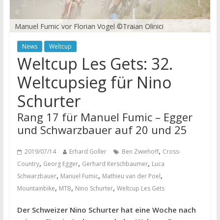
Manuel Fumic vor Florian Vogel ©Traian Olinici
News
Weltcup
Weltcup Les Gets: 32.
Weltcupsieg für Nino
Schurter
Rang 17 für Manuel Fumic – Egger
und Schwarzbauer auf 20 und 25
,
2019/07/14
Erhard Goller
Ben Zwiehoff
Cross-
,
,
,
Country
Georg Egger
Gerhard Kerschbaumer
Luca
,
,
,
Schwarzbauer
Manuel Fumic
Mathieu van der Poel
,
,
,
Mountainbike
MTB
Nino Schurter
Weltcup Les Gets
Der Schweizer Nino Schurter hat eine Woche nach