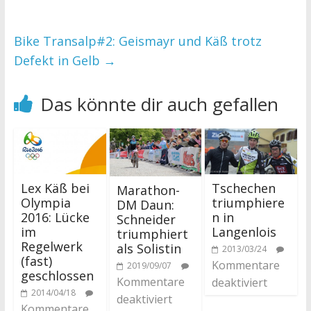
Bike Transalp#2: Geismayr und Käß trotz
Defekt in Gelb
→
Das könnte dir auch gefallen
Lex Käß bei
Tschechen
Marathon-
Olympia
triumphiere
DM Daun:
2016: Lücke
n in
Schneider
im
Langenlois
triumphiert
Regelwerk
als Solistin
2013/03/24
(fast)
Kommentare
2019/09/07
geschlossen
Kommentare
deaktiviert
2014/04/18
deaktiviert
Kommentare