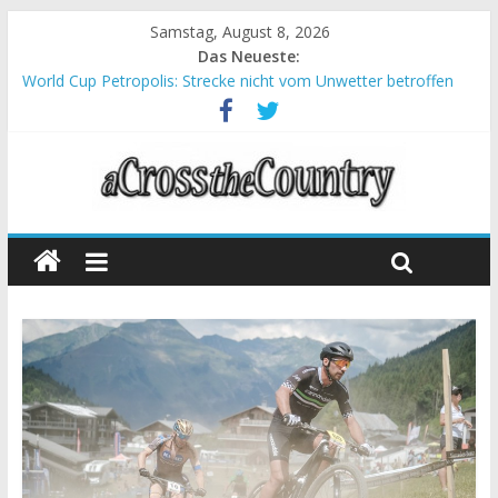
Samstag, August 8, 2026
Das Neueste:
World Cup Petropolis: Strecke nicht vom Unwetter betroffen
Krumbach und Obergessertshausen: Mountainbike-Bundesliga
startet mit Doppelevent
Supercup Massi Banyoles: Siege für Carod und Richards
Halbzeit beim Andalucia Bike Race: Weltmeister Seewald führt
Chelva: Schweizer Doppelsieg beim ersten XCO-Rennen der
Saison