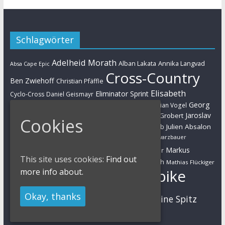
Schlagwörter
Adelheid Morath
Alban Lakata
Annika Langvad
Absa Cape Epic
Cross-Country
Ben Zwiehoff
Christian Pfäffle
Elisabeth
Eliminator Sprint
Cyclo-Cross
Daniel Geismayr
Brandau
Georg
Florian Vogel
Esther Süss
Eva Lechner
Fabian Giger
Egger
Jaroslav
Helen Grobert
Gunn-Rita Dahle-Flesjaa
Hanna Klein
Cookies
Jolanda Neff
Kulhavy
Jochen Käß
Julien Absalon
Julian Schelb
Karl Platt
Kathrin Stirnemann
Kristian Hynek
Luca Schwarzbauer
Marathon
Manuel Fumic
Markus
Markus Bauer
This site uses cookies:
Find out
Markus Schulte-Lünzum
Kaufmann
Martin Gluth
Mathias Flückiger
more info about.
Mountainbike
Moritz Milatz
Max Brandl
MTB
Okay, thanks
Sabine Spitz
Nino Schurter
Nadine Rieder
Simon Stiebjahn
Urs Huber
UCI