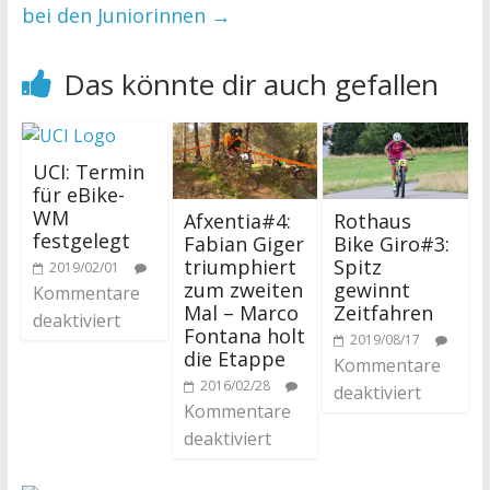
bei den Juniorinnen
→
Das könnte dir auch gefallen
UCI: Termin
für eBike-
WM
Afxentia#4:
Rothaus
festgelegt
Fabian Giger
Bike Giro#3:
triumphiert
Spitz
2019/02/01
zum zweiten
gewinnt
Kommentare
Mal – Marco
Zeitfahren
deaktiviert
Fontana holt
2019/08/17
die Etappe
Kommentare
2016/02/28
deaktiviert
Kommentare
deaktiviert