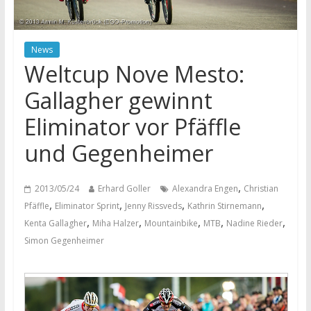
News
Weltcup Nove Mesto:
Gallagher gewinnt
Eliminator vor Pfäffle
und Gegenheimer
,
2013/05/24
Erhard Goller
Alexandra Engen
Christian
,
,
,
,
Pfäffle
Eliminator Sprint
Jenny Rissveds
Kathrin Stirnemann
,
,
,
,
,
Kenta Gallagher
Miha Halzer
Mountainbike
MTB
Nadine Rieder
Simon Gegenheimer