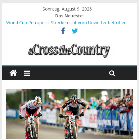
Sonntag, August 9, 2026
Das Neueste:
World Cup Petropolis: Strecke nicht vom Unwetter betroffen
Krumbach und Obergessertshausen: Mountainbike-Bundesliga
startet mit Doppelevent
Supercup Massi Banyoles: Siege für Carod und Richards
Halbzeit beim Andalucia Bike Race: Weltmeister Seewald führt
Chelva: Schweizer Doppelsieg beim ersten XCO-Rennen der
Saison