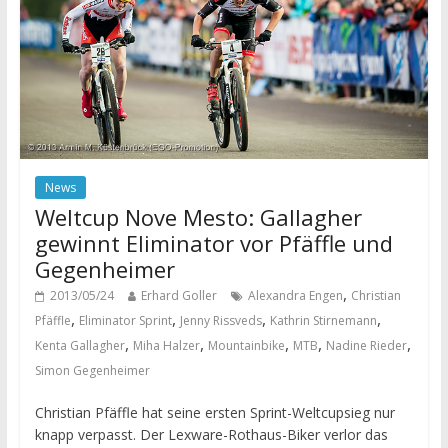
News
Weltcup Nove Mesto: Gallagher
gewinnt Eliminator vor Pfäffle und
Gegenheimer
,
2013/05/24
Erhard Goller
Alexandra Engen
Christian
,
,
,
,
Pfäffle
Eliminator Sprint
Jenny Rissveds
Kathrin Stirnemann
,
,
,
,
,
Kenta Gallagher
Miha Halzer
Mountainbike
MTB
Nadine Rieder
Simon Gegenheimer
Christian Pfäffle hat seine ersten Sprint-Weltcupsieg nur
knapp verpasst. Der Lexware-Rothaus-Biker verlor das