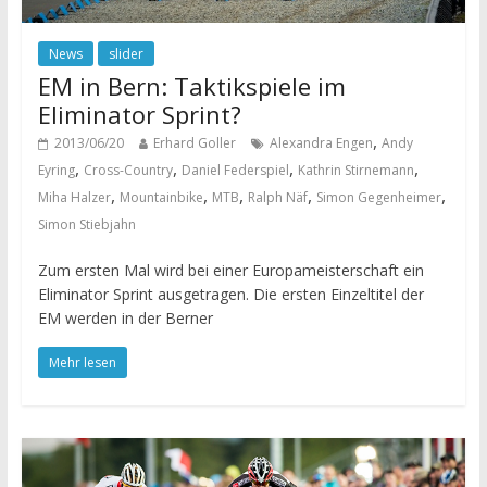
News
slider
EM in Bern: Taktikspiele im
Eliminator Sprint?
,
2013/06/20
Erhard Goller
Alexandra Engen
Andy
,
,
,
,
Eyring
Cross-Country
Daniel Federspiel
Kathrin Stirnemann
,
,
,
,
,
Miha Halzer
Mountainbike
MTB
Ralph Näf
Simon Gegenheimer
Simon Stiebjahn
Zum ersten Mal wird bei einer Europameisterschaft ein
Eliminator Sprint ausgetragen. Die ersten Einzeltitel der
EM werden in der Berner
Mehr lesen