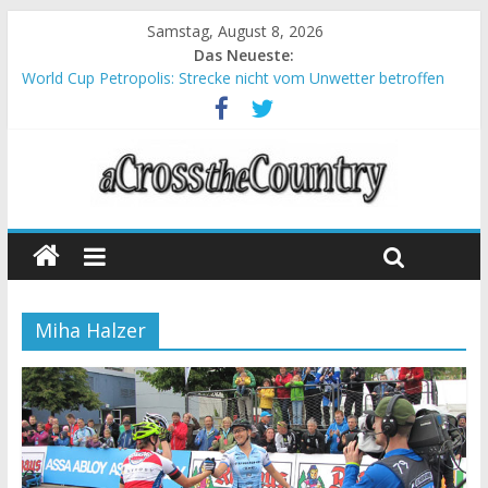
Samstag, August 8, 2026
Das Neueste:
World Cup Petropolis: Strecke nicht vom Unwetter betroffen
Krumbach und Obergessertshausen: Mountainbike-Bundesliga
startet mit Doppelevent
Supercup Massi Banyoles: Siege für Carod und Richards
Halbzeit beim Andalucia Bike Race: Weltmeister Seewald führt
Chelva: Schweizer Doppelsieg beim ersten XCO-Rennen der
Saison
Miha Halzer