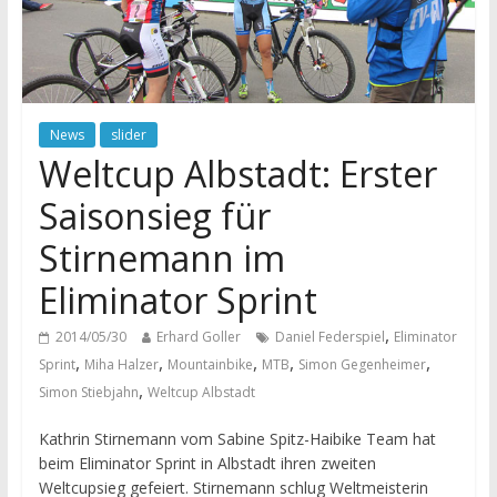
News
slider
Weltcup Albstadt: Erster
Saisonsieg für
Stirnemann im
Eliminator Sprint
,
2014/05/30
Erhard Goller
Daniel Federspiel
Eliminator
,
,
,
,
,
Sprint
Miha Halzer
Mountainbike
MTB
Simon Gegenheimer
,
Simon Stiebjahn
Weltcup Albstadt
Kathrin Stirnemann vom Sabine Spitz-Haibike Team hat
beim Eliminator Sprint in Albstadt ihren zweiten
Weltcupsieg gefeiert. Stirnemann schlug Weltmeisterin