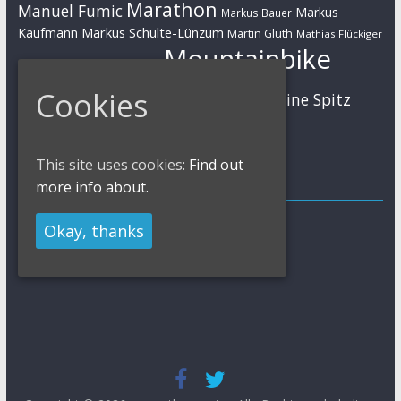
Marathon
Manuel Fumic
Markus
Markus Bauer
Markus Schulte-Lünzum
Kaufmann
Martin Gluth
Mathias Flückiger
Mountainbike
Moritz Milatz
Max Brandl
MTB
Cookies
Sabine Spitz
Nino Schurter
Nadine Rieder
Simon Stiebjahn
Urs Huber
UCI
This site uses cookies:
Find out
Impressum
more info about.
Impressum / Kontakt
Okay, thanks
Datenschutzerklärung
Cookies Policy