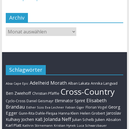
Archiv
Schlagwörter
Adelheid Morath
Alban Lakata
Annika Langvad
Absa Cape Epic
Cross-Country
Ben Zwiehoff
Christian Pfäffle
Elisabeth
Eliminator Sprint
Cyclo-Cross
Daniel Geismayr
Brandau
Georg
Florian Vogel
Esther Süss
Eva Lechner
Fabian Giger
Egger
Jaroslav
Helen Grobert
Gunn-Rita Dahle-Flesjaa
Hanna Klein
Jolanda Neff
Kulhavy
Jochen Käß
Julien Absalon
Julian Schelb
Karl Platt
Kathrin Stirnemann
Kristian Hynek
Luca Schwarzbauer