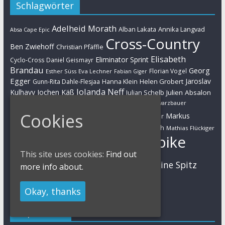
Schlagwörter
Adelheid Morath
Alban Lakata
Annika Langvad
Absa Cape Epic
Cross-Country
Ben Zwiehoff
Christian Pfäffle
Elisabeth
Eliminator Sprint
Cyclo-Cross
Daniel Geismayr
Brandau
Georg
Florian Vogel
Esther Süss
Eva Lechner
Fabian Giger
Egger
Jaroslav
Helen Grobert
Gunn-Rita Dahle-Flesjaa
Hanna Klein
Jolanda Neff
Kulhavy
Jochen Käß
Julien Absalon
Julian Schelb
Karl Platt
Kathrin Stirnemann
Kristian Hynek
Luca Schwarzbauer
Marathon
Manuel Fumic
Cookies
Markus
Markus Bauer
Markus Schulte-Lünzum
Kaufmann
Martin Gluth
Mathias Flückiger
Mountainbike
Moritz Milatz
Max Brandl
This site uses cookies:
Find out
MTB
Sabine Spitz
Nino Schurter
Nadine Rieder
more info about.
Simon Stiebjahn
Urs Huber
UCI
Okay, thanks
Impressum