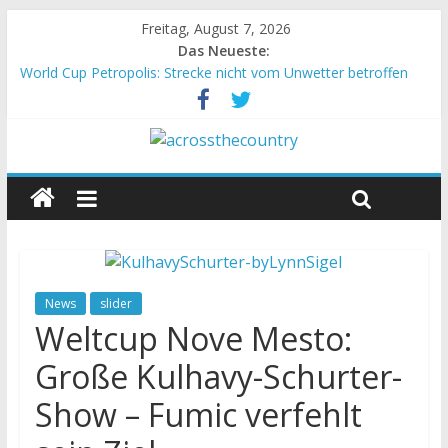
Freitag, August 7, 2026
Das Neueste:
World Cup Petropolis: Strecke nicht vom Unwetter betroffen
Krumbach und Obergessertshausen: Mountainbike-Bundesliga
startet mit Doppelevent
Supercup Massi Banyoles: Siege für Carod und Richards
Halbzeit beim Andalucia Bike Race: Weltmeister Seewald führt
Chelva: Schweizer Doppelsieg beim ersten XCO-Rennen der
Saison
News
slider
Weltcup Nove Mesto:
Große Kulhavy-Schurter-
Show – Fumic verfehlt